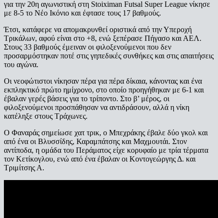
για την 20η αγωνιστική στη Stoiximan Futsal Super League νίκησε
με 8-5 το Νέο Ικόνιο και έφτασε τους 17 βαθμούς.
Έτσι, κατάφερε να απομακρυνθεί οριστικά από την Υπεροχή
Τρικάλων, αφού είναι στο +8, ενώ ξεπέρασε Πήγασο και ΑΕΛ.
Στους 33 βαθμούς έμειναν οι φιλοξενούμενοι που δεν
προσαρμόστηκαν ποτέ στις γηπεδικές συνθήκες και στις απαιτήσεις
του αγώνα.
Οι νεοφώτιστοι νίκησαν πέρα για πέρα δίκαια, κάνοντας και ένα
εκπληκτικό πρώτο ημίχρονο, στο οποίο προηγήθηκαν με 6-1 και
έβαλαν γερές βάσεις για το τρίποντο. Στο β’ μέρος, οι
φιλοξενούμενοι προσπάθησαν να αντιδράσουν, αλλά η νίκη
κατέληξε στους Τράχωνες.
Ο Φαναράς σημείωσε χατ τρικ, ο Μπεχράκης έβαλε δύο γκολ και
από ένα οι Βλυσσίδης, Καραμπάτσης και Μαχμουτάι. Στον
αντίποδα, η ομάδα του Περάματος είχε κορυφαίο με τρία τέρματα
τον Κετίκογλου, ενώ από ένα έβαλαν οι Κοντογεώργης Δ. και
Τριμίτσης Α.