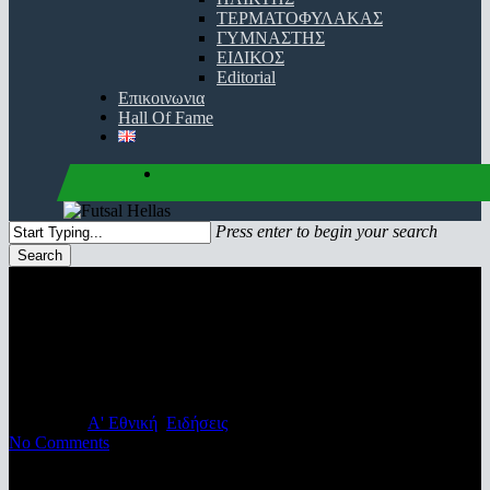
ΤΕΡΜΑΤΟΦΥΛΑΚΑΣ
ΓΥΜΝΑΣΤΗΣ
ΕΙΔΙΚΟΣ
Editorial
Επικοινωνια
Hall Of Fame
facebook
youtube
instagram
Press enter to begin your search
Search
Close
Search
Τράχωνες για… φίλημα κόντρα
στο Νέο Ικόνιο
05/02/2024
Α' Εθνική
,
Ειδήσεις
No Comments