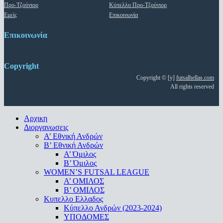
Προ-Τζούνιορ
Κύπελλο Προ-Τζούνιορ
Εμείς
Επικοινωνία
Επικοινωνία
Copyright
Copyright © [y]
futsalhellas.com
All rights reserved
Close
Αρχικη
Menu
Διοργανωσεις
Α’ Εθνική Ανδρών
Β’ Εθνική Ανδρών
A’ Όμιλος
Β’ Όμιλος
WOMEN’S FUTSAL LEAGUE
A’ ΟΜΙΛΟΣ
Β’ ΟΜΙΛΟΣ
Κυπελλο Ελλαδος
Κύπελλο Ανδρών (2023-2024)
ΥΠΟΔΟΜΕΣ