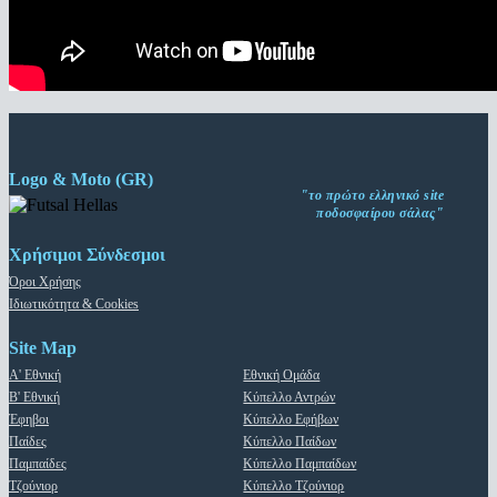
Logo & Moto (GR)
"το πρώτο ελληνικό site
ποδοσφαίρου σάλας"
Χρήσιμοι Σύνδεσμοι
Όροι Χρήσης
Ιδιωτικότητα & Cookies
Site Map
Α' Εθνική
Εθνική Ομάδα
Β' Εθνική
Κύπελλο Αντρών
Έφηβοι
Κύπελλο Εφήβων
Παίδες
Κύπελλο Παίδων
Παμπαίδες
Κύπελλο Παμπαίδων
Τζούνιορ
Κύπελλο Τζούνιορ