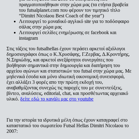
πραγματοποιήθηκαν στην χώρα μας (τα ετήσια βραβεία
του futsalplanet.com που φέρουν τον τιμητικό τίτλο
“Dimitri Nicolaou Best Coach of the year”)
Λειτουργεί το μοναδικό αγγλικό site για το ποδόσφαιρο
σάλας στην χώρα μας
Λειτουργεί σελίδες ενημέρωσης σε facebook και
instagram
Στις τάξεις του futsalhellas έχουν περάσει αρκετοί αξιόλογοι
δημοσιογράφοι όπως ο Κ.Χρυσάφης, Γ.Ζερβας, Δ.Κροντήρης,
Ν.Σηριώδης, και αρκετοί ανεξάρτητοι συνεργάτες που
βοήθησαν σημαντικά στην δημιουργία και διατήρηση του
αρχείου αγώνων και στατιστικών του futsal στην χώρα μας. Με
μηδενικά έσοδα και μόνο ιδιωτική οικονομική συνεισφορά,
έχει αλλάξει 3 φορές απο την πρώτη εκδοχή του,
αναβαθμίζοντας συνεχώς τις παροχές του με συνεντεύξεις,
βίντεο, αναλύσεις, editorial, chat, και προσθέτωντας αρχειακό
υλικό.
δείτε εδώ το κανάλι μας στο youtube
Για την ιστορία τα ιδρυτικά μέλη όπως έχουν καταγραφεί στο
καταστατικό του σωματείου Futsal Hellas Dimitri Nicolaou το
2007: