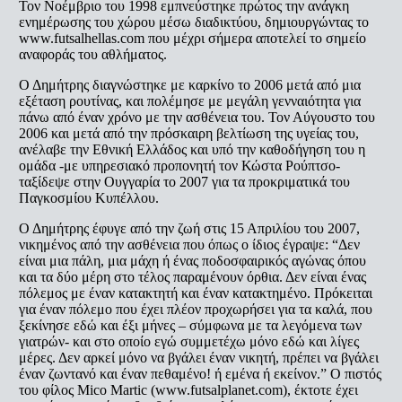
Τον Νοέμβριο του 1998 εμπνεύστηκε πρώτος την ανάγκη
ενημέρωσης του χώρου μέσω διαδικτύου, δημιουργώντας το
www.futsalhellas.com που μέχρι σήμερα αποτελεί το σημείο
αναφοράς του αθλήματος.
Ο Δημήτρης διαγνώστηκε με καρκίνο το 2006 μετά από μια
εξέταση ρουτίνας, και πολέμησε με μεγάλη γενναιότητα για
πάνω από έναν χρόνο με την ασθένεια του. Τον Αύγουστο του
2006 και μετά από την πρόσκαιρη βελτίωση της υγείας του,
ανέλαβε την Εθνική Ελλάδος και υπό την καθοδήγηση του η
ομάδα -με υπηρεσιακό προπονητή τον Κώστα Ρούπτσο-
ταξίδεψε στην Ουγγαρία το 2007 για τα προκριματικά του
Παγκοσμίου Κυπέλλου.
Ο Δημήτρης έφυγε από την ζωή στις 15 Απριλίου του 2007,
νικημένος από την ασθένεια που όπως ο ίδιος έγραψε: “Δεν
είναι μια πάλη, μια μάχη ή ένας ποδοσφαιρικός αγώνας όπου
και τα δύο μέρη στο τέλος παραμένουν όρθια. Δεν είναι ένας
πόλεμος με έναν κατακτητή και έναν κατακτημένο. Πρόκειται
για έναν πόλεμο που έχει πλέον προχωρήσει για τα καλά, που
ξεκίνησε εδώ και έξι μήνες – σύμφωνα με τα λεγόμενα των
γιατρών- και στο οποίο εγώ συμμετέχω μόνο εδώ και λίγες
μέρες. Δεν αρκεί μόνο να βγάλει έναν νικητή, πρέπει να βγάλει
έναν ζωντανό και έναν πεθαμένο! ή εμένα ή εκείνον.” Ο πιστός
του φίλος Mico Martic (www.futsalplanet.com), έκτοτε έχει