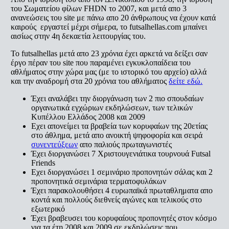
του Σωματείου φίλων FHDN το 2007, και μετά απο 3
ανανεώσεις του site με πάνω απο 20 άνθρωπους να έχουν κατά
καιρούς εργαστεί μέχρι σήμερα, το futsalhellas.com μπαίνει
αισίως στην 4η δεκαετία λειτουργίας του.
Το futsalhellas μετά απο 23 χρόνια έχει αρκετά να δείξει σαν
έργο πέραν του site που παραμένει εγκυκλοπαίδεια του
αθλήματος στην χώρα μας (με το ιστορικό του αρχείο) αλλά
και την αναδρομή στα 20 χρόνια του αθλήματος
δείτε εδώ.
Έχει αναλάβει την διοργάνωση των 2 πιο σπουδαίων
οργανωτικά εγχώριων εκδηλώσεων, των τελικών
Κυπέλλου Ελλάδος 2008 και 2009
Εχει απονείμει τα βραβεία των κορυφαίων της 20ετίας
στο άθλημα, μετά απο ανοικτή ψηφοφορία και σειρά
συνεντεύξεων
απο παλιούς πρωταγωνιστές
Έχει διοργανώσει 7 Xριστουγενιάτικα τουρνουά Futsal
Friends
Εχει διοργανώσει 1 σεμινάριο προπονητών σάλας και 2
προπονητικά σεμινάρια τερματοφυλάκων
Έχει παρακολουθήσει 4 ευρωπαϊκά πρωταθληματα απο
κοντά και πολλούς διεθνείς αγώνες και τελικούς στο
εξωτερικό
Έχει βραβευσει του κορυφαίους προπονητές στον κόσμο
για τα έτη 2008 και 2009 σε εκδηλώσεις που