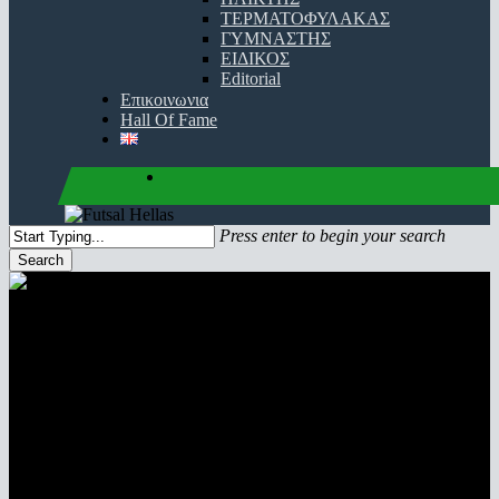
ΤΕΡΜΑΤΟΦΥΛΑΚΑΣ
ΓΥΜΝΑΣΤΗΣ
ΕΙΔΙΚΟΣ
Editorial
Επικοινωνια
Hall Of Fame
facebook
youtube
instagram
Press enter to begin your search
Search
Close
Search
ΕΜΕΙΣ
η ομάδα του futsalhellas.com