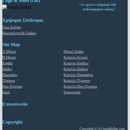
Logo & Moto (GR)
"το πρώτο ελληνικό site
ποδοσφαίρου σάλας"
Χρήσιμοι Σύνδεσμοι
Όροι Χρήσης
Ιδιωτικότητα & Cookies
Site Map
Α' Εθνική
Εθνική Ομάδα
Β' Εθνική
Κύπελλο Αντρών
Έφηβοι
Κύπελλο Εφήβων
Παίδες
Κύπελλο Παίδων
Παμπαίδες
Κύπελλο Παμπαίδων
Τζούνιορ
Κύπελλο Τζούνιορ
Προ-Τζούνιορ
Κύπελλο Προ-Τζούνιορ
Εμείς
Επικοινωνία
Επικοινωνία
Copyright
Copyright © [y]
futsalhellas.com