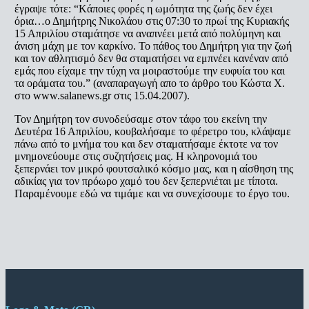
έγραψε τότε: “Kάποιες φορές η ωμότητα της ζωής δεν έχει
όρια…ο Δημήτρης Νικολάου στις 07:30 το πρωί της Κυριακής
15 Απριλίου σταμάτησε να αναπνέει μετά από πολύμηνη και
άνιση μάχη με τον καρκίνο. Το πάθος του Δημήτρη για την ζωή
και τον αθλητισμό δεν θα σταματήσει να εμπνέει κανέναν από
εμάς που είχαμε την τύχη να μοιραστούμε την ευφυία του και
τα οράματα του.” (αναπαραγωγή απο το άρθρο του Κώστα Χ.
στο www.salanews.gr στις 15.04.2007).
Τον Δημήτρη τον συνοδεύσαμε στον τάφο του εκείνη την
Δευτέρα 16 Απριλίου, κουβαλήσαμε το φέρετρο του, κλάψαμε
πάνω από το μνήμα του και δεν σταματήσαμε έκτοτε να τον
μνημονεύουμε στις συζητήσεις μας. Η κληρονομιά του
ξεπερνάει τον μικρό φουτσαλικό κόσμο μας, και η αίσθηση της
αδικίας για τον πρόωρο χαμό του δεν ξεπερνιέται με τίποτα.
Παραμένουμε εδώ να τιμάμε και να συνεχίσουμε το έργο του.