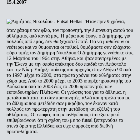
15.4.2007
Ήταν πριν 9 χρόνια,
όταν χάσαμε τον φίλο, τον προπονητή, την έμπνευση αυτού του
αθλήματος από κοντά μας. Η μέρα που έφυγε ο Δημήτρης, για
πολλούς από εμάς, δεν θα ξεχαστεί ποτέ. Για να μαθαίνουν οι
νεότεροι και να θυμούνται οι παλιοί, θυμόμαστε σαν ελάχιστο
φόρο τιμής τον Δημήτρη Νικολάου.Ο Δημήτρης γεννήθηκε στις
12 Μαρτίου του 1964 στην Αθήνα, και ήταν παντρεμένος με
την Έλενα με την οποία απέκτησε δύο παιδιά τον Απόστολο
και την Νίκη. Υπήρξε παίκτης και αρχηγός στην Αθήνα 90 από
το 1997 μέχρι το 2000, στα πρώτα χρόνια του αθλήματος στην
χώρα μας. Από το 2000 μέχρι το 2003 υπήρξε προπονητής του
Δούκα και από το 2003 έως το 2006 προπονητής των
εκπαιδευτηρίων Πλάτωνα. Οι γνώσεις του για το άθλημα, η
μεταδοτικότητα του σαν προπονητής, αλλά και η τρέλα του με
το άθλημα που μετέδιδε σαν μικρόβιο, τον έκαναν κατά
πολλούς τον πρωτεργάτη στην μετάδοση και εξέλιξη του
αθλήματος. Οι επαφές του με ανθρώπους στο εξωτερικό
επιβεβαιώνουν ότι η σχέση του με το futsal ξεπερνούσε τα
στενά όρια της Ελλάδας και είχε επιρροές από διεθνή
πρωταθλήματα.