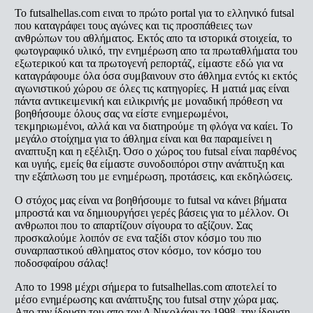
To futsalhellas.com ειναι το πρώτο portal για το ελληνικό futsal
που καταγράφει τους αγώνες και τις προσπάθειες των
ανθρώπων του αθλήματος. Εκτός απο τα ιστορικά στοιχεία, το
φωτογραφικό υλικό, την ενημέρωση απο τα πρωταθλήματα του
εξωτερικού και τα πρωτογενή ρεπορτάζ, είμαστε εδώ για να
καταγράφουμε όλα όσα συμβαινουν στο άθλημα εντός κι εκτός
αγωνιστικού χώρου σε όλες τις κατηγορίες. Η ματιά μας είναι
πάντα αντικειμενική και ειλικρινής με μοναδική πρόθεση να
βοηθήσουμε όλους σας να είστε ενημερωμένοι,
τεκμηριωμένοι, αλλά και να διατηρούμε τη φλόγα να καίει. Το
μεγάλο στοίχημα για το άθλημα είναι και θα παραμείνει η
αναπτυξη και η εξέλιξη. Όσο ο χώρος του futsal είναι παρθένος
και υγιής, εμείς θα είμαστε συνοδοιπόροι στην ανάπτυξη και
την εξάπλωση του με ενημέρωση, προτάσεις, και εκδηλώσεις.
Ο στόχος μας είναι να βοηθήσουμε το futsal να κάνει βήματα
μπροστά και να δημιουργήσει γερές βάσεις για το μέλλον. Οι
ανθρωποι που το απαρτίζουν σίγουρα το αξίζουν. Σας
προσκαλούμε λοιπόν σε ενα ταξίδι στον κόσμο του πιο
συναρπαστικού αθληματος στον κόσμο, τον κόσμο του
ποδοσφαίρου σάλας!
Απο το 1998 μέχρι σήμερα το futsalhellas.com αποτελεί το
μέσο ενημέρωσης και ανάπτυξης του futsal στην χώρα μας.
Απο την ίδρυση του απο τον Δ.Νικολάου το 1998, την ίδρυση