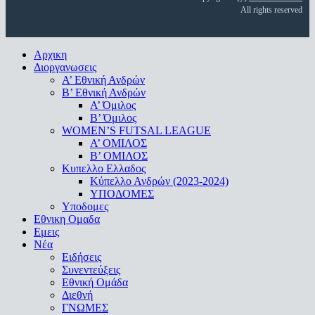
All rights reserved
Close
Αρχικη
Menu
Διοργανωσεις
Α’ Εθνική Ανδρών
Β’ Εθνική Ανδρών
A’ Όμιλος
Β’ Όμιλος
WOMEN’S FUTSAL LEAGUE
A’ ΟΜΙΛΟΣ
Β’ ΟΜΙΛΟΣ
Κυπελλο Ελλαδος
Κύπελλο Ανδρών (2023-2024)
ΥΠΟΔΟΜΕΣ
Υποδομες
Εθνικη Ομαδα
Εμεις
Νέα
Ειδήσεις
Συνεντεύξεις
Εθνική Ομάδα
Διεθνή
ΓΝΩΜΕΣ