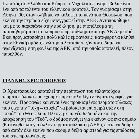
Γνωστός σε Ελλάδα και Κύπρο, ο Μιχαλίτσης αναμφίβολα είναι
ένα από τα ταλέντα του ελληνικού φούτσαλ. Τον γνωρίσαμε στην
Αθήνα ’90, όταν κλήθηκε να καλύψει το κενό του Θεοφίλου, που
εκείνη την περίοδο είχε μετεγγραφεί στην ΑΕΚ. Ανταποκρίθηκε
και με το παραπάνω στην πρόκληση, με αποτέλεσμα τη
μεταπήδησή του στο κυπριακό πρωτάθλημα και την ΑΕ Λεμεσού.
Εκεί πραγματοποίησε πολύ καλές εμφανίσεις, κατάφερε να κληθεί
στην Εθνική ομάδα, ενώ την τελευταία σεζόν τον είδαμε να
αγωνίζεται με τη φανέλα της ΑΕΚ, από την οποία αποτελεί, πλέον,
παρελθόν.
ΓΙΑΝΝΗΣ ΧΡΙΣΤΟΠΟΥΛΟΣ
Ο Χριστόπουλος αποτελεί την περίπτωση του ταλαντούχου
τερματοφύλακα που έχουμε πάρει πολύ λίγα δείγματα γραφής για
εκείνον. Προφανώς και είναι ένας προικισμένος τερματοφύλακας
που είχε την “τύχη – ατυχία” να βρίσκεται επί σειρά ετών στη
“σκιά” του Θεοφίλου. Πλέον, με τα νέα δεδομένα και την
αποχώρηση του “Τεό”, ο δρόμος ανοίγει για εκείνον ως ένα σημείο
(θα κινηθεί και για άλλον τερματοφύλακα η ΑΕΚ), ώστε να δούμε
από αυτόν όλα εκείνα που ακούμε δεξία-αριστερά για τις επιδόσεις
του στις προπονήσεις.