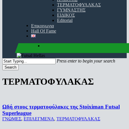
ΤΕΡΜΑΤΟΦΥΛΑΚΑΣ
ΓΥΜΝΑΣΤΗΣ
ΕΙΔΙΚΟΣ
Editorial
Επικοινωνια
Hall Of Fame
facebook
youtube
instagram
Press enter to begin your search
Search
Close
Search
ΤΕΡΜΑΤΟΦΥΛΑΚΑΣ
Ωδή στους τερματοφύλακες της Stoiximan Futsal
Superleague
ΓΝΩΜΕΣ
,
ΕΠΙΛΕΓΜΕΝΑ
,
ΤΕΡΜΑΤΟΦΥΛΑΚΑΣ