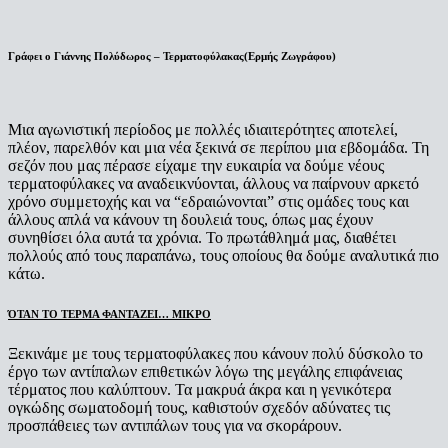
Γράφει ο Γιάννης Πολύδωρος – Τερματοφύλακας(Ερμής Ζωγράφου)
Μια αγωνιστική περίοδος με πολλές ιδιαιτερότητες αποτελεί,
πλέον, παρελθόν και μια νέα ξεκινά σε περίπου μια εβδομάδα. Τη
σεζόν που μας πέρασε είχαμε την ευκαιρία να δούμε νέους
τερματοφύλακες να αναδεικνύονται, άλλους να παίρνουν αρκετό
χρόνο συμμετοχής και να “εδραιώνονται” στις ομάδες τους και
άλλους απλά να κάνουν τη δουλειά τους, όπως μας έχουν
συνηθίσει όλα αυτά τα χρόνια. Το πρωτάθλημά μας, διαθέτει
πολλούς από τους παραπάνω, τους οποίους θα δούμε αναλυτικά πιο
κάτω.
ΌΤΑΝ ΤΟ ΤΕΡΜΑ ΦΑΝΤΑΖΕΙ… ΜΙΚΡΟ
Ξεκινάμε με τους τερματοφύλακες που κάνουν πολύ δύσκολο το
έργο των αντίπαλων επιθετικών λόγω της μεγάλης επιφάνειας
τέρματος που καλύπτουν. Τα μακρυά άκρα και η γενικότερα
ογκώδης σωματοδομή τους, καθιστούν σχεδόν αδύνατες τις
προσπάθειες των αντιπάλων τους για να σκοράρουν.