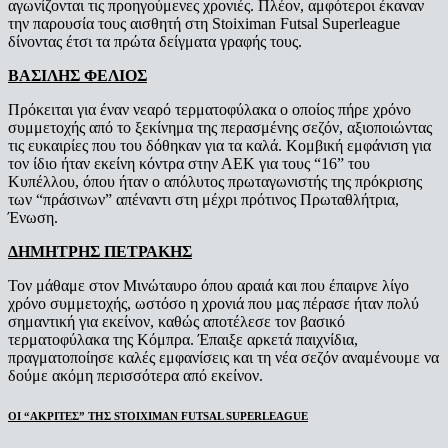
αγωνίζονται τις προηγούμενες χρονιές. Πλέον, αμφότεροι έκαναν
την παρουσία τους αισθητή στη Stoiximan Futsal Superleague
δίνοντας έτσι τα πρώτα δείγματα γραφής τους.
ΒΑΣΙΛΗΣ ΦΕΛΙΟΣ
Πρόκειται για έναν νεαρό τερματοφύλακα ο οποίος πήρε χρόνο
συμμετοχής από το ξεκίνημα της περασμένης σεζόν, αξιοποιώντας
τις ευκαιρίες που του δόθηκαν για τα καλά. Κομβική εμφάνιση για
τον ίδιο ήταν εκείνη κόντρα στην ΑΕΚ για τους “16” του
Κυπέλλου, όπου ήταν ο απόλυτος πρωταγωνιστής της πρόκρισης
των “πράσινων” απέναντι στη μέχρι πρότινος Πρωταθλήτρια,
Ένωση.
ΔΗΜΗΤΡΗΣ ΠΕΤΡΑΚΗΣ
Τον μάθαμε στον Μινώταυρο όπου αραιά και που έπαιρνε λίγο
χρόνο συμμετοχής, ωστόσο η χρονιά που μας πέρασε ήταν πολύ
σημαντική για εκείνον, καθώς αποτέλεσε τον βασικό
τερματοφύλακα της Κόμπρα. Έπαιξε αρκετά παιχνίδια,
πραγματοποίησε καλές εμφανίσεις και τη νέα σεζόν αναμένουμε να
δούμε ακόμη περισσότερα από εκείνον.
ΟΙ “ΑΚΡΙΤΕΣ” ΤΗΣ STOIXIMAN FUTSAL SUPERLEAGUE