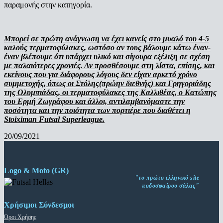
παραμονής στην κατηγορία.
Μπορεί σε πρώτη ανάγνωση να έχει κανείς στο μυαλό του 4-5
καλούς τερματοφύλακες, ωστόσο αν τους βάλουμε κάτω έναν-
έναν βλέπουμε ότι υπάρχει υλικό και σίγουρα εξέλιξη σε σχέση
με παλαιότερες χρονιές. Αν προσθέσουμε στη λίστα, επίσης, και
εκείνους που για διάφορους λόγους δεν είχαν αρκετό χρόνο
συμμετοχής, όπως οι Στόλης(πρώην διεθνής) και Γρηγοριάδης
της Ολυμπιάδας, οι τερματοφύλακες της Καλλιθέας, ο Κατώπης
του Ερμή Ζωγράφου και άλλοι, αντιλαμβανόμαστε την
ποσότητα και την ποιότητα των πορτιέρε που διαθέτει η
Stoiximan Futsal Superleague.
20/09/2021
Logo & Moto (GR)
"το πρώτο ελληνικό site
ποδοσφαίρου σάλας"
Χρήσιμοι Σύνδεσμοι
Όροι Χρήσης