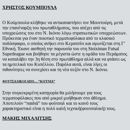
ΧΡΗΣΤΟΣ ΚΟΥΜΠΟΥΛΑ
Ο Κούμπουλα κλήθηκε να αντικαταστήσει τον Μουντούρη, μετά
την επανέναρξη του πρωταθλήματος, που απέχει από τις
υποχρεώσεις του στο Ν. Ικόνιο λόγω στρατιωτικών υποχρεώσεων.
Πρόκειται για έναν ποιοτικό τερματοφύλακα από το κλασικό
ποδόσφαιρο, ο οποίος ανήκει στο Κερατσίνι και αγωνίζεται στη Γ’
Εθνική. Έκανε αισθητή την παρουσία του στη Stoiximan Futsal
Superleague και βοήθησε τα μέγιστα ώστε η ομάδα του Περάματος
να καταλάβει την 3η θέση στο πρωτάθλημα αλλά και να φτάσει ως
τα ημιτελικά του Κυπέλλου. Παρόλα αυτά, είναι λίγες οι
πιθανότητες να συνεχίσει και τη νέα σεζόν στο Ν. Ικόνιο.
ΦΟΥΤΣΑΛΙΚΟΙ ΑΠΟ… “ΚΟΥΝΙΑ”
Στην συγκεκριμένη κατηγορία θα μιλήσουμε για τους
τερματοφύλακες που από μικροί μυήθηκαν στο άθλημα.
Αποτελούν “παιδιά” του φούτσαλ και το κοινό τους
χαρακτηριστικό είναι η πολύ καλή τεχνική(φουτσαλική) τους.
ΜΑΚΗΣ ΜΙΧΑΛΙΤΣΗΣ