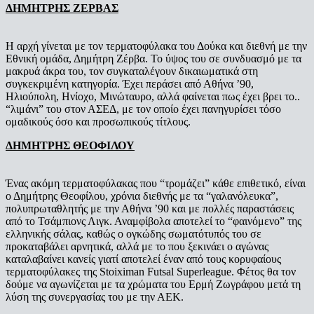
ΔΗΜΗΤΡΗΣ ΖΕΡΒΑΣ
Η αρχή γίνεται με τον τερματοφύλακα του Δούκα και διεθνή με την
Εθνική ομάδα, Δημήτρη Ζέρβα. Το ύψος του σε συνδυασμό με τα
μακρυά άκρα του, τον συγκαταλέγουν δικαιωματικά στη
συγκεκριμένη κατηγορία. Έχει περάσει από Αθήνα ’90,
Ηλιούπολη, Ηνίοχο, Μινώταυρο, αλλά φαίνεται πως έχει βρει το..
“λιμάνι” του στον ΑΣΕΔ, με τον οποίο έχει πανηγυρίσει τόσο
ομαδικούς όσο και προσωπικούς τίτλους.
ΔΗΜΗΤΡΗΣ ΘΕΟΦΙΛΟΥ
Ένας ακόμη τερματοφύλακας που “τρομάζει” κάθε επιθετικό, είναι
ο Δημήτρης Θεοφίλου, χρόνια διεθνής με τα “γαλανόλευκα”,
πολυπρωταθλητής με την Αθήνα ’90 και με πολλές παραστάσεις
από το Τσάμπιονς Λιγκ. Αναμφίβολα αποτελεί το “φαινόμενο” της
ελληνικής σάλας, καθώς ο ογκώδης σωματότυπός του σε
προκαταβάλει αρνητικά, αλλά με το που ξεκινάει ο αγώνας
καταλαβαίνει κανείς γιατί αποτελεί έναν από τους κορυφαίους
τερματοφύλακες της Stoiximan Futsal Superleague. Φέτος θα τον
δούμε να αγωνίζεται με τα χρώματα του Ερμή Ζωγράφου μετά τη
λύση της συνεργασίας του με την ΑΕΚ.