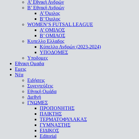
Α’ Εθνική Ανδρών
Β’ Εθνική Ανδρών
A’ Όμιλος
Β’ Όμιλος
WOMEN’S FUTSAL LEAGUE
A’ ΟΜΙΛΟΣ
Β’ ΟΜΙΛΟΣ
Κυπελλο Ελλαδος
Κύπελλο Ανδρών (2023-2024)
ΥΠΟΔΟΜΕΣ
Υποδομες
Εθνικη Ομαδα
Εμεις
Νέα
Ειδήσεις
Συνεντεύξεις
Εθνική Ομάδα
Διεθνή
ΓΝΩΜΕΣ
ΠΡΟΠΟΝΗΤΗΣ
ΠΑΙΚΤΗΣ
ΤΕΡΜΑΤΟΦΥΛΑΚΑΣ
ΓΥΜΝΑΣΤΗΣ
ΕΙΔΙΚΟΣ
Editorial