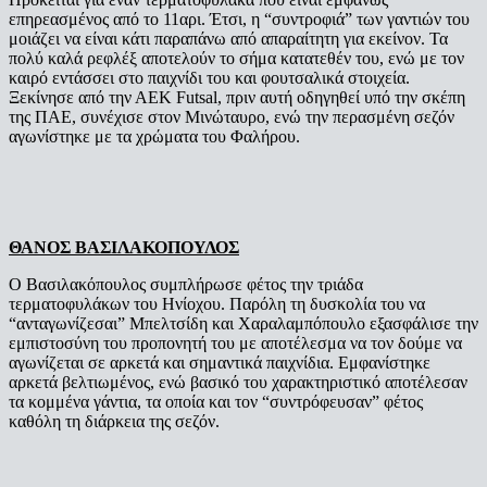
επηρεασμένος από το 11αρι. Έτσι, η “συντροφιά” των γαντιών του
μοιάζει να είναι κάτι παραπάνω από απαραίτητη για εκείνον. Τα
πολύ καλά ρεφλέξ αποτελούν το σήμα κατατεθέν του, ενώ με τον
καιρό εντάσσει στο παιχνίδι του και φουτσαλικά στοιχεία.
Ξεκίνησε από την ΑΕΚ Futsal, πριν αυτή οδηγηθεί υπό την σκέπη
της ΠΑΕ, συνέχισε στον Μινώταυρο, ενώ την περασμένη σεζόν
αγωνίστηκε με τα χρώματα του Φαλήρου.
ΘΑΝΟΣ ΒΑΣΙΛΑΚΟΠΟΥΛΟΣ
Ο Βασιλακόπουλος συμπλήρωσε φέτος την τριάδα
τερματοφυλάκων του Ηνίοχου. Παρόλη τη δυσκολία του να
“ανταγωνίζεσαι” Μπελτσίδη και Χαραλαμπόπουλο εξασφάλισε την
εμπιστοσύνη του προπονητή του με αποτέλεσμα να τον δούμε να
αγωνίζεται σε αρκετά και σημαντικά παιχνίδια. Εμφανίστηκε
αρκετά βελτιωμένος, ενώ βασικό του χαρακτηριστικό αποτέλεσαν
τα κομμένα γάντια, τα οποία και τον “συντρόφευσαν” φέτος
καθόλη τη διάρκεια της σεζόν.