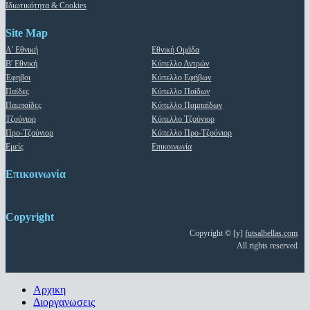
Ιδιωτικότητα & Cookies
Site Map
Α' Εθνική
Εθνική Ομάδα
Β' Εθνική
Κύπελλο Αντρών
Έφηβοι
Κύπελλο Εφήβων
Παίδες
Κύπελλο Παίδων
Παμπαίδες
Κύπελλο Παμπαίδων
Τζούνιορ
Κύπελλο Τζούνιορ
Προ-Τζούνιορ
Κύπελλο Προ-Τζούνιορ
Εμείς
Επικοινωνία
Επικοινωνία
Copyright
Copyright © [y]
futsalhellas.com
All rights reserved
Close
Αρχικη
Menu
Διοργανωσεις