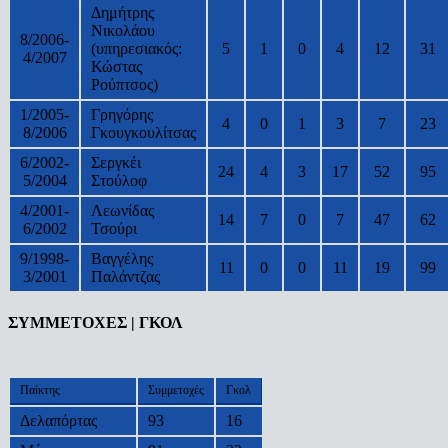
Δημήτρης
Νικολάου
8/2006-
(υπηρεσιακός:
5
1
0
4
12
31
4/2007
Κώστας
Ρούπτσος)
1/2005-
Γρηγόρης
4
0
1
3
7
23
8/2006
Γκουγκουλίτσας
6/2002-
Σεργκέι
24
4
3
17
52
95
5/2004
Στούλοφ
4/2001-
Λεωνίδας
14
7
0
7
47
62
6/2002
Τσούρι
9/1998-
Βαγγέλης
11
0
0
11
19
99
3/2001
Παλάντζας
ΣΥΜΜΕΤΟΧΕΣ | ΓΚΟΛ
Παίκτης
Συμμετοχές
Γκολ
Δελαπόρτας
93
16