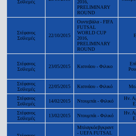
Σοϊλεμές
2016,
PRELIMINARY
ROUND
Ουντεβάλα - FIFA
FUTSAL
Στέφανος
WORLD CUP
22/10/2015
Σοϊλεμές
2016,
PRELIMINARY
ROUND
Στέφανος
Επ
23/05/2015
Κισινάου - Φιλικο
Σοϊλεμές
Ρου
Στέφανος
22/05/2015
Κισινάου - Φιλικό
Μο
Σοϊλεμές
Στέφανος
Ην. Α
14/02/2015
Ντουμπάι - Φιλικό
Σοϊλεμές
Ε
Στέφανος
Ην. Α
13/02/2015
Ντουμπάι - Φιλικό
Σοϊλεμές
Ε
Μπλαγκόεβγκραντ
- UEFA FUTSAL
Στέφανος