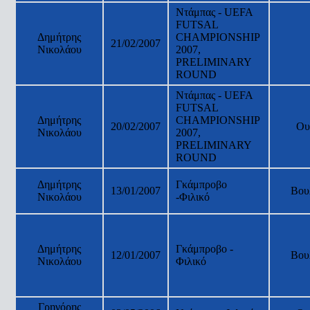
Ντάμπας - UEFA
FUTSAL
Δημήτρης
CHAMPIONSHIP
21/02/2007
Νικολάου
2007,
PRELIMINARY
ROUND
Ντάμπας - UEFA
FUTSAL
Δημήτρης
CHAMPIONSHIP
20/02/2007
Ου
Νικολάου
2007,
PRELIMINARY
ROUND
Δημήτρης
Γκάμπροβο
13/01/2007
Βου
Νικολάου
-Φιλικό
Δημήτρης
Γκάμπροβο -
12/01/2007
Βου
Νικολάου
Φιλικό
Γρηγόρης