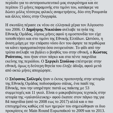
περίοδο για το αντιπροσωπευτικό μας συγκρότημα και σε
περίπου 15 μήνες παραμονής στο τιμόνι του, κατάφερε να
δώσει μόλις τέσσερις φιλικές αναμετρήσεις, δύο στη Ρουμανία
και άλλες τόσες στην Ουγγαρία.
Η σκυτάλη πέρασε εκ νέου σε ελληνικά χέρια τον Αύγουστο
του 2006. Ο
Δημήτρης Νικολάου
ανέλαβε τα ηνία της
Εθνικής Ομάδας, λίγους μήνες αφού η ομοσπονδία τον είχε
τοποθετήσει και στο τιμόνι της Εθνικής Ελπίδων. Ωστόσο, η
άνιση μάχη με την επάρατο νόσο δεν του άφησε τα περιθώρια
να κάνει πραγματικότητα όσα ονειρευόταν. Το φίδι από την
τρύπα ανέλαβε να βγάλει ο βοηθός του στην εθνική, ο
Κώστας
Ρούπτσος
, που ήταν στον πάγκο και στα πέντε παιχνίδια
εκείνης της περιόδου. Ο
Σεργκέι Στούλοφ
επέστρεψε στην
εθνική, όμως η δεύτερη θητεία του έληξε άδοξα, αφού μετά
από οκτώ μήνες αποχώρησε.
Ο
Στέφανος Σοϊλεμές
ήταν ο έκτος προπονητής στην ιστορία
της Εθνικής Ομάδας ποδοσφαίρου σάλας, ένα παιδί της
Εθνικής, που την υπηρέτησε πιστά ως παίκτης με 53
συμμετοχές και 11 γκολ. Είναι ο μακροβιότερος τεχνικός στην
ιστορία της «γαλανόλευκης» αφού έκατσε στον πάγκο της για
84 παιχνίδια (από το 2008 εως το 2017) αλλά και ο πιο
επιτυχημένος καθώς επί των ημερών του σημειώθηκαν οι δυο
προκρίσεις σε Main Round Ευρωπαϊκού το 2009 και το 2013.