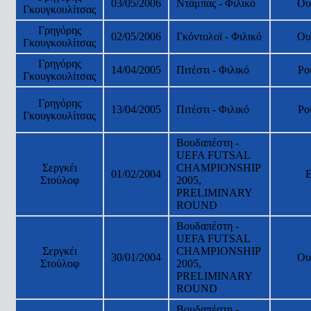
03/05/2006
Ντάμπας - Φιλικό
Ου
Γκουγκουλίτσας
Γρηγόρης
02/05/2006
Γκόντολοϊ - Φιλικό
Ου
Γκουγκουλίτσας
Γρηγόρης
14/04/2005
Πιτέστι - Φιλικό
Ρο
Γκουγκουλίτσας
Γρηγόρης
13/04/2005
Πιτέστι - Φιλικό
Ρο
Γκουγκουλίτσας
Βουδαπέστη -
UEFA FUTSAL
Σεργκέι
CHAMPIONSHIP
01/02/2004
Στούλοφ
2005,
PRELIMINARY
ROUND
Βουδαπέστη -
UEFA FUTSAL
Σεργκέι
CHAMPIONSHIP
30/01/2004
Ου
Στούλοφ
2005,
PRELIMINARY
ROUND
Βουδαπέστη -