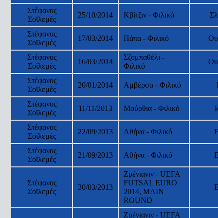
Στέφανος
25/10/2014
Κβίτζιν - Φιλικό
Σλ
Σοϊλεμές
Στέφανος
17/03/2014
Πάπα - Φιλικό
Ου
Σοϊλεμές
Στέφανος
Σζομπαθέλι -
16/03/2014
Ου
Σοϊλεμές
Φιλικό
Στέφανος
20/01/2014
Αμβέρσα - Φιλικό
Σοϊλεμές
Στέφανος
11/11/2013
Μούρθια - Φιλικό
Σοϊλεμές
Στέφανος
22/09/2013
Αθήνα - Φιλικό
Σοϊλεμές
Στέφανος
21/09/2013
Αθήνα - Φιλικό
Σοϊλεμές
Ζρένιανιν - UEFA
Στέφανος
FUTSAL EURO
30/03/2013
Σοϊλεμές
2014, MAIN
ROUND
Ζρένιανιν - UEFA