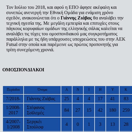
Τον Ιούλιο του 2018, και αφού η ΕΠΟ άφησε ακέφαλη και
συνεπώς ανενεργή την Εθνική Ομάδα για ενάμιση χρόνο
σχεδόν, ανακοινώνεται ότι ο
Γιάννης Ζιάβας
θα αναλάβει την
τεχνική ηγεσία της. Με μεγάλη εμπειρία και επιτυχίες στους
πάγκους κορυφαίων ομάδων της ελληνικής σάλας καλείται να
αναλάβει τις τύχες του ομοσπονδιακού μας συγκροτήματος
παράλληλα με τις ήδη υπάρχουσες υποχρεώσεις του στην ΑΕΚ
Futsal στην οποία και παρέμεινε ως πρώτος προπονητής για
τρίτη συνεχόμενη χρονιά.
ΟΜΟΣΠΟΝΔΙΑΚΟΙ
Περίοδοι
Όνομα
Α
Ν
Ι
Η
Υ
Κ
7/2018-
Γιάννης Ζιάβας
25
4
4
17
41
83
1/2008-
Στέφανος
84
27
15
42
180
259
2017
Σοϊλεμές
4/2007-
Σεργκέι
4
0
1
3
13
28
1/2008
Στούλοφ