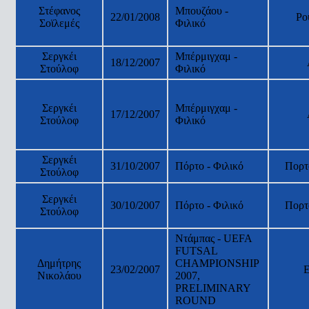
Στέφανος
Μπουζάου -
22/01/2008
Ρο
Σοϊλεμές
Φιλικό
Σεργκέι
Μπέρμιγχαμ -
18/12/2007
Στούλοφ
Φιλικό
Σεργκέι
Μπέρμιγχαμ -
17/12/2007
Στούλοφ
Φιλικό
Σεργκέι
31/10/2007
Πόρτο - Φιλικό
Πορτ
Στούλοφ
Σεργκέι
30/10/2007
Πόρτο - Φιλικό
Πορτ
Στούλοφ
Ντάμπας - UEFA
FUTSAL
Δημήτρης
CHAMPIONSHIP
23/02/2007
Νικολάου
2007,
PRELIMINARY
ROUND