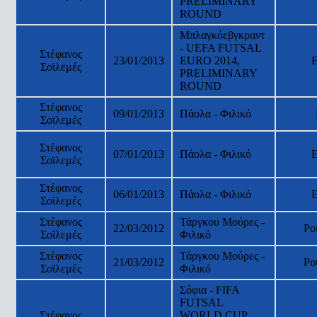
PRELIMINARY
ROUND
Μπλαγκόεβγκραντ
- UEFA FUTSAL
Στέφανος
23/01/2013
EURO 2014,
Σοϊλεμές
PRELIMINARY
ROUND
Στέφανος
09/01/2013
Πάολα - Φιλικό
Σοϊλεμές
Στέφανος
07/01/2013
Πάολα - Φιλικό
Σοϊλεμές
Στέφανος
06/01/2013
Πάολα - Φιλικό
Σοϊλεμές
Στέφανος
Τάργκου Μούρες -
22/03/2012
Ρο
Σοϊλεμές
Φιλικό
Στέφανος
Τάργκου Μούρες -
21/03/2012
Ρο
Σοϊλεμές
Φιλικό
Σόφια - FIFA
FUTSAL
Στέφανος
WORLD CUP