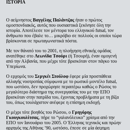
ΙΣΤΟΡΙΑ
Ο αείμνηστος
Βαγγέλης Παλάντζας
ήταν ο πρώτος
ομοσπονδιακός, αυτός που ουσιαστικά ξεκίνησε όλη την
ιστορία. Αποτέλεσε τον μέντορα του ελληνικού futsal, τον
άνθρωπο που έβαλε το… μικρόβιο σε πολλούς οι οποίοι τώρα
βρίσκονται σε πρωταγωνιστικά πόστα.
Με τον θάνατό του το 2001, η πλοήγηση εθνικής ομάδας
ανατέθηκε στο
Λεωνίδα Τσούρι
(ή Τσουρή), έναν ομογενή
από την Αλβανία, που μέχρι τότε βρισκόταν στον πάγκο του
Υπερίωνα.
Ο ερχομός του
Σεργκέι Στούλοφ
έφερε μία προσπάθεια
αλλαγής νοοτροπίας σύμφωνα με το ρωσικό μοντέλο futsal,
που ωστόσο, δεν προχώρησε περαιτέρω καθώς ο Ρώσος το
μεγαλύτερο διάστημα της συνεργασίας του με την ΕΠΟ
βρισκόταν στην πατρίδα του, έχοντας προβλήματα με τη βίζα
του, όπως τουλάχιστον ανέφερε η επίσημη εκδοχή.
Ο μέχρι τότε βοηθός του Ρώσου, ο
Γρηγόρης
Γκουγκουλίτσας
, πήρε το “γαλανόλευκο” χρίσμα από την
ΕΠΟ τον Ιανουάριο του 2005. Ο Έλληνας τεχνικός και πρώην
αρχηγός της Αθήνας ’90, ωστόσο, έπεσε σε μία άσχημη