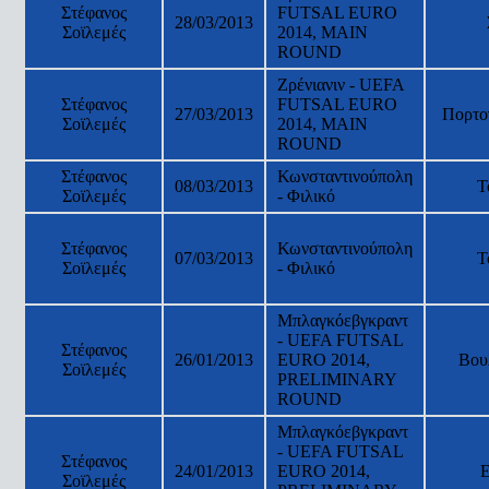
Στέφανος
FUTSAL EURO
28/03/2013
Σοϊλεμές
2014, MAIN
ROUND
Ζρένιανιν - UEFA
Στέφανος
FUTSAL EURO
27/03/2013
Πορτο
Σοϊλεμές
2014, MAIN
ROUND
Στέφανος
Κωνσταντινούπολη
08/03/2013
Τ
Σοϊλεμές
- Φιλικό
Στέφανος
Κωνσταντινούπολη
07/03/2013
Τ
Σοϊλεμές
- Φιλικό
Μπλαγκόεβγκραντ
- UEFA FUTSAL
Στέφανος
26/01/2013
EURO 2014,
Βου
Σοϊλεμές
PRELIMINARY
ROUND
Μπλαγκόεβγκραντ
- UEFA FUTSAL
Στέφανος
24/01/2013
EURO 2014,
Σοϊλεμές