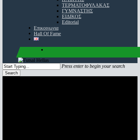
ΤΕΡΜΑΤΟΦΥΛΑΚΑΣ
ΓΥΜΝΑΣΤΗΣ
ΕΙΔΙΚΟΣ
Editorial
Επικοινωνια
Hall Of Fame
facebook
youtube
instagram
Press enter to begin your search
Search
Close
Search
ΕΘΝΙΚΗ ΟΜΑΔΑ
ιστορία | ομοσπονδιακοί | συμμετοχές | αγώνες