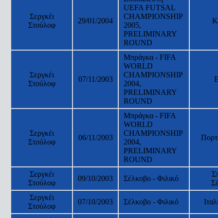
UEFA FUTSAL
Σεργκέι
CHAMPIONSHIP
29/01/2004
Κ
Στούλοφ
2005,
PRELIMINARY
ROUND
Μπράγκα - FIFA
WORLD
Σεργκέι
CHAMPIONSHIP
07/11/2003
Στούλοφ
2004,
PRELIMINARY
ROUND
Μπράγκα - FIFA
WORLD
Σεργκέι
CHAMPIONSHIP
06/11/2003
Πορτ
Στούλοφ
2004,
PRELIMINARY
ROUND
Σεργκέι
Σ
09/10/2003
Σέλκοβο - Φιλικό
Στούλοφ
Σ
Σεργκέι
07/10/2003
Σέλκοβο - Φιλικό
Ιταλ
Στούλοφ