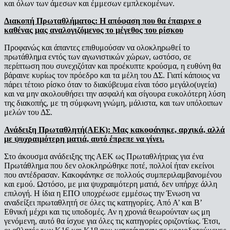
και όλων των άμεσων και έμμεσων εμπλεκομένων.
Διακοπή Πρωταθλήματος
:
Η απόφαση που θα έπαιρνε ο
καθένας μας αναλογιζόμενος το μέγεθος του ρίσκου
Προφανώς και άπαντες επιθυμούσαν να ολοκληρωθεί το
πρωτάθλημα εντός των αγωνιστικών χώρων, ωστόσο, σε
περίπτωση που συνεχιζόταν και προέκυπτε κρούσμα, η ευθύνη θα
βάραινε κυρίως τον πρόεδρο και τα μέλη του ΔΣ. Γιατί κάποιος να
πάρει τέτοιο ρίσκο όταν το διακύβευμα είναι τόσο μεγάλο(υγεία)
και να μην ακολουθήσει την ασφαλή και σίγουρα ευκολότερη λύση
της διακοπής, με τη σύμφωνη γνώμη, μάλιστα, και των υπόλοιπων
μελών του ΔΣ.
Ανάδειξη Πρωταθλητή(ΑΕΚ)
:
Μας κακοφάνηκε, αρχικά, αλλά
με ψυχραιμότερη ματιά, αυτό έπρεπε να γίνει.
Στο άκουσμα ανάδειξης της ΑΕΚ ως Πρωταθλήτριας για ένα
Πρωτάθλημα που δεν ολοκληρώθηκε ποτέ, πολλοί ήταν εκείνοι
που αντέδρασαν. Κακοφάνηκε σε πολλούς συμπεριλαμβανoμένου
και εμού. Ωστόσο, με μια ψυχραιμότερη ματιά, δεν υπήρχε άλλη
επιλογή. Η ίδια η ΕΠΟ υποχρέωσε εμμέσως την Ένωση να
αναδείξει πρωταθλητή σε όλες τις κατηγορίες. Από Α’ και Β’
Εθνική μέχρι και τις υποδομές. Αν η χρονιά θεωρούνταν ως μη
γενόμενη, αυτό θα ίσχυε για όλες τις κατηγορίες οριζοντίως. Έτσι,