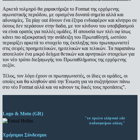
Αρκετά τολμηρό θα χαρακτήριζα το Format της ερχόμενης
αγωνιστικής περιόδου, με ορισμένα δυνατά σημεία αλλά και
αδυναμίες. Τα play out δίνουν ένα έξτρα ενδιαφέρον και κίνητρο σε
όσους δεν περάσουν στην 6αδα, με τον κίνδυνο του υποβιβασμού
να είναι ορατός για πολλές ομάδες. Η απουσία των πλέι οφ ίσως
κάνει πιο αξιοκρατική την ανάδειξη του Πρωταθλητή, ωστόσο
περιορίζει αρκετά το στοιχείο της έκπληξης που πρωταγωνιστεί
στις σειρές προημιτελικών, ημιτελικών και τελικών. Τα παραπάνω
αποτελούν ένα μικρό δείγμα θετικών και αρνητικών στοιχείων για
τον νέο τρόπο διεξαγωγής του Πρωταθλήματος της ερχόμενης
σεζόν.
Τέλος, τον λόγο έχουν οι πρωταγωνιστές, οι ίδιες οι ομάδες, οι
οποίες και θα κληθούν από την Ένωση για να συζητήσουν πάνω
στο νέο Format αλλά και να κάνουν τις δικές τους προτάσεις”.
Logo & Moto (GR)
"το πρώτο ελληνικό site
ποδοσφαίρου σάλας"
Χρήσιμοι Σύνδεσμοι