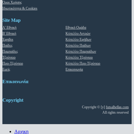
Όροι Χρήσης
Ιδιωτικότητα & Cookies
Site Map
Α' Εθνική
Εθνική Ομάδα
Β' Εθνική
Κύπελλο Αντρών
Έφηβοι
Κύπελλο Εφήβων
Παίδες
Κύπελλο Παίδων
Παμπαίδες
Κύπελλο Παμπαίδων
Τζούνιορ
Κύπελλο Τζούνιορ
Προ-Τζούνιορ
Κύπελλο Προ-Τζούνιορ
Εμείς
Επικοινωνία
Επικοινωνία
Copyright
Copyright © [y]
futsalhellas.com
All rights reserved
Close
Αρχικη