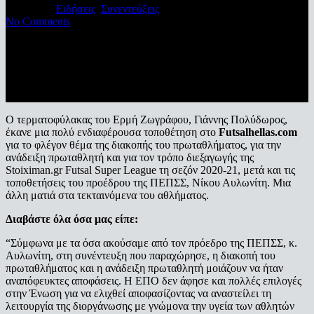
15/05/2020
Ειδήσεις
,
Συνεντεύξεις
No Comments
Ο τερματοφύλακας του Ερμή Ζωγράφου, Γιάννης Πολύδωρος,
έκανε μια πολύ ενδιαφέρουσα τοποθέτηση στο
Futsalhellas.com
για το φλέγον θέμα της διακοπής του πρωταθλήματος, για την
ανάδειξη πρωταθλητή και για τον τρόπο διεξαγωγής της
Stoiximan.gr Futsal Super League τη σεζόν 2020-21, μετά και τις
τοποθετήσεις του προέδρου της ΠΕΠΣΣ, Νίκου Αυλωνίτη. Μια
άλλη ματιά στα τεκταινόμενα του αθλήματος.
Διαβάστε όλα όσα μας είπε:
“Σύμφωνα με τα όσα ακούσαμε από τον πρόεδρο της ΠΕΠΣΣ, κ.
Αυλωνίτη, στη συνέντευξη που παραχώρησε, η διακοπή του
πρωταθλήματος και η ανάδειξη πρωταθλητή μοιάζουν να ήταν
αναπόφευκτες αποφάσεις. Η ΕΠΟ δεν άφησε και πολλές επιλογές
στην Ένωση για να ελιχθεί αποφασίζοντας να αναστείλει τη
λειτουργία της διοργάνωσης με γνώμονα την υγεία των αθλητών