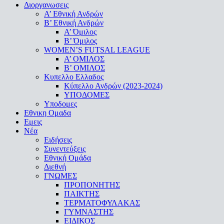
Menu
Διοργανωσεις
Α’ Εθνική Ανδρών
Β’ Εθνική Ανδρών
A’ Όμιλος
Β’ Όμιλος
WOMEN’S FUTSAL LEAGUE
A’ ΟΜΙΛΟΣ
Β’ ΟΜΙΛΟΣ
Κυπελλο Ελλαδος
Κύπελλο Ανδρών (2023-2024)
ΥΠΟΔΟΜΕΣ
Υποδομες
Εθνικη Ομαδα
Εμεις
Νέα
Ειδήσεις
Συνεντεύξεις
Εθνική Ομάδα
Διεθνή
ΓΝΩΜΕΣ
ΠΡΟΠΟΝΗΤΗΣ
ΠΑΙΚΤΗΣ
ΤΕΡΜΑΤΟΦΥΛΑΚΑΣ
ΓΥΜΝΑΣΤΗΣ
ΕΙΔΙΚΟΣ