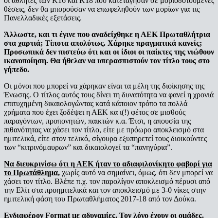
οι αθλητές των Κ16 και Κ18 που κατετάγησαν σε μοριοδοτούμενες
θέσεις, δεν θα μπορούσαν να επωφεληθούν των μορίων για τις
Πανελλαδικές εξετάσεις.
Άλλωστε, και τι έγινε που αναδείχθηκε η ΑΕΚ Πρωταθλήτρια
στα χαρτιά
;
Τίποτα απολύτως. Χάρηκε πραγματικά κανείς
;
Προσωπικά δεν πιστεύω ότι και οι ίδιοι οι παίκτες της νιώθουν
ικανοποίηση. Θα ήθελαν να υπερασπιστούν τον τίτλο τους στο
γήπεδο.
Οι μόνοι που μπορεί να χάρηκαν είναι τα μέλη της διοίκησης της
Ένωσης. Ο τίτλος αυτός τους δίνει τη δυνατότητα να φανεί η χρονιά
επιτυχημένη δικαιολογώντας κατά κάποιον τρόπο τα πολλά
χρήματα που έχει ξοδέψει η ΑΕΚ κα ι(!) φέτος σε μισθούς
παραγόντων, προπονητών, παικτών κ.α. Έτσι, η απουσία της
πιθανότητας να χάσει τον τίτλο, είτε με πρόωρο αποκλεισμό στα
ημιτελικά, είτε στον τελικό, σίγουρα εξυπηρετεί τους διοικούντες
των “κιτρινόμαυρων” και δικαιολογεί τα “πανηγύρια”.
Να διευκρινίσω ότι η ΑΕΚ ήταν το αδιαφιλονίκητο φαβορί για
το Πρωτάθλημα
,
χωρίς αυτό να σημαίνει, όμως, ότι δεν μπορεί να
χάσει τον τίτλο. Βλέπε π.χ. τον παρολίγον αποκλεισμό πέρυσι από
την Ελίτ στα προημιτελικά και τον αποκλεισμό με 3-0 νίκες στην
ημιτελική φάση του Πρωταθλήματος 2017-18 από τον Δούκα.
Ενδιαφέρον
Format
με αδυναμίες. Τον λόγο έχουν οι ομάδες.