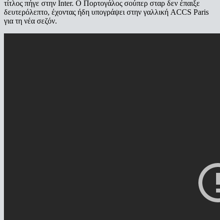
τίτλος πήγε στην Inter. Ο Πορτογάλος σούπερ σταρ δεν έπαιξε
δευτερόλεπτο, έχοντας ήδη υπογράψει στην γαλλική ACCS Paris
για τη νέα σεζόν.