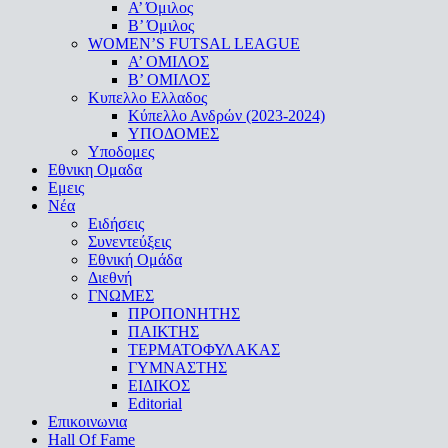
A’ Όμιλος
Β’ Όμιλος
WOMEN’S FUTSAL LEAGUE
A’ ΟΜΙΛΟΣ
Β’ ΟΜΙΛΟΣ
Κυπελλο Ελλαδος
Κύπελλο Ανδρών (2023-2024)
ΥΠΟΔΟΜΕΣ
Υποδομες
Εθνικη Ομαδα
Εμεις
Νέα
Ειδήσεις
Συνεντεύξεις
Εθνική Ομάδα
Διεθνή
ΓΝΩΜΕΣ
ΠΡΟΠΟΝΗΤΗΣ
ΠΑΙΚΤΗΣ
ΤΕΡΜΑΤΟΦΥΛΑΚΑΣ
ΓΥΜΝΑΣΤΗΣ
ΕΙΔΙΚΟΣ
Editorial
Επικοινωνια
Hall Of Fame