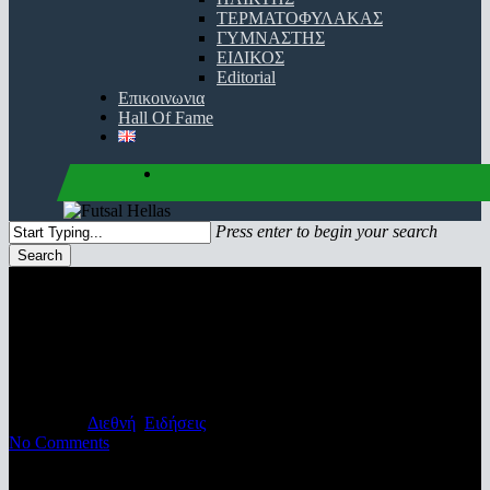
ΤΕΡΜΑΤΟΦΥΛΑΚΑΣ
ΓΥΜΝΑΣΤΗΣ
ΕΙΔΙΚΟΣ
Editorial
Επικοινωνια
Hall Of Fame
facebook
youtube
instagram
Press enter to begin your search
Search
Close
Search
Πρωταθλήτρια Ισπανίας με…
ισοπαλία η Inter Movistar
30/06/2020
Διεθνή
,
Ειδήσεις
No Comments