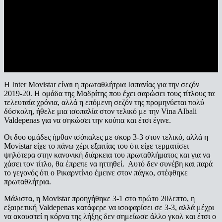
Η Inter Movistar είναι η πρωταθλήτρια Ισπανίας για την σεζόν
2019-20. Η ομάδα της Μαδρίτης που έχει σαρώσει τους τίτλους τα
τελευταία χρόνια, αλλά η επόμενη σεζόν της προμηνύεται πολύ
δύσκολη, ήθελε μια ισοπαλία στον τελικό με την Vina Albali
Valdepenas για να σηκώσει την κούπα και έτσι έγινε.
Οι δυο ομάδες ήρθαν ισόπαλες με σκορ 3-3 στον τελικό, αλλά η
Movistar είχε το πάνω χέρι εξαιτίας του ότι είχε τερματίσει
ψηλότερα στην κανονική διάρκεια του πρωταθλήματος και για να
χάσει τον τίτλο, θα έπρεπε να ηττηθεί. Αυτό δεν συνέβη και παρά
το γεγονός ότι ο Ρικαρντίνιο έμεινε στον πάγκο, στέφθηκε
πρωταθλήτρια.
Μάλιστα, η Movistar προηγήθηκε 3-1 στο πρώτο 20λεπτο, η
εξαιρετική Valdepenas κατάφερε να ισοφαρίσει σε 3-3, αλλά μέχρι
να ακουστεί η κόρνα της λήξης δεν σημείωσε άλλο γκολ και έτσι ο