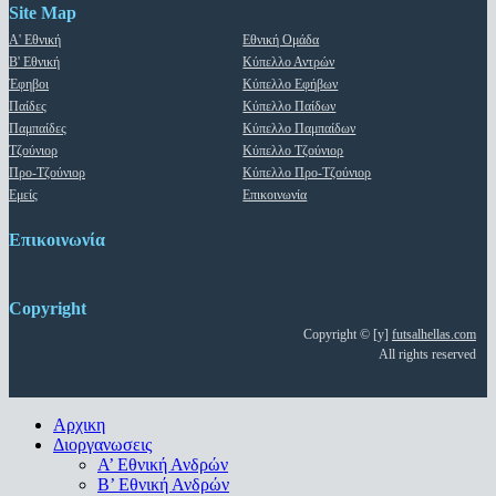
Site Map
Α' Εθνική
Εθνική Ομάδα
Β' Εθνική
Κύπελλο Αντρών
Έφηβοι
Κύπελλο Εφήβων
Παίδες
Κύπελλο Παίδων
Παμπαίδες
Κύπελλο Παμπαίδων
Τζούνιορ
Κύπελλο Τζούνιορ
Προ-Τζούνιορ
Κύπελλο Προ-Τζούνιορ
Εμείς
Επικοινωνία
Επικοινωνία
Copyright
Copyright © [y]
futsalhellas.com
All rights reserved
Close
Αρχικη
Menu
Διοργανωσεις
Α’ Εθνική Ανδρών
Β’ Εθνική Ανδρών