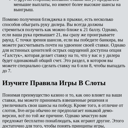
меньшие выплаты, но имеют более высокие шансы на
выигрыш.
Помимо получения блэкджека в прыжке, есть несколько
способов обыграть руку дилера. Вы всегда должны
стремиться получить как можно ближе к 21 баллу. Однако,
если ваша рука превышает 21, вы сразу же проигрываете
раунд. С точки зрения шансов, если вы победите банкира, вы
можете рассчитывать почти на удвоение своей ставки. Однако
для истинных ценителей острых ощущений доступна опция
«Галстук», которая делает ставку на то, что у вас и у дилера
будет одинаковый общий счет. Это раздел, в котором вы
можете специально сделать ставку на 6 или 8, чтобы выпадать
до 7.
Изучите Правила Игры В Слоты
Понимая преимущество казино и то, как оно влияет на ваши
ставки, вы можете принимать взвешенные решения и
увеличивать свои шансы на победу. Кроме того, в отличие от
слотов, live-игра обычно не предполагает никакой демо-
версии, всё по той же причине. Однако зачастую вам
предложат бесплатно понаблюдать, как играют другие. Этого
достаточно для того, чтобы понять принципы игры,