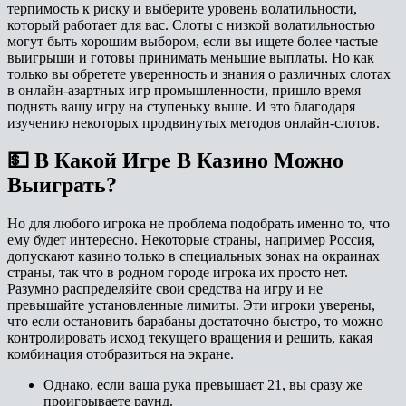
терпимость к риску и выберите уровень волатильности,
который работает для вас. Слоты с низкой волатильностью
могут быть хорошим выбором, если вы ищете более частые
выигрыши и готовы принимать меньшие выплаты. Но как
только вы обретете уверенность и знания о различных слотах
в онлайн-азартных игр промышленности, пришло время
поднять вашу игру на ступеньку выше. И это благодаря
изучению некоторых продвинутых методов онлайн-слотов.
💵 В Какой Игре В Казино Можно
Выиграть?
Но для любого игрока не проблема подобрать именно то, что
ему будет интересно. Некоторые страны, например Россия,
допускают казино только в специальных зонах на окраинах
страны, так что в родном городе игрока их просто нет.
Разумно распределяйте свои средства на игру и не
превышайте установленные лимиты. Эти игроки уверены,
что если остановить барабаны достаточно быстро, то можно
контролировать исход текущего вращения и решить, какая
комбинация отобразиться на экране.
Однако, если ваша рука превышает 21, вы сразу же
проигрываете раунд.