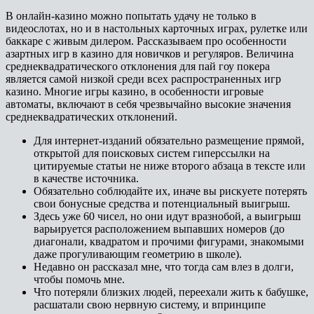
В онлайн-казино можно попытать удачу не только в
видеослотах, но и в настольных карточных играх, рулетке или
баккаре с живым дилером. Рассказываем про особенности
азартных игр в казино для новичков и регуляров. Величина
среднеквадратического отклонения для пай гоу покера
является самой низкой среди всех распространенных игр
казино. Многие игры казино, в особенности игровые
автоматы, включают в себя чрезвычайно высокие значения
среднеквадратических отклонений.
Для интернет-изданий обязательно размещение прямой,
открытой для поисковых систем гиперссылки на
цитируемые статьи не ниже второго абзаца в тексте или
в качестве источника.
Обязательно соблюдайте их, иначе вы рискуете потерять
свои бонусные средства и потенциальный выигрыш.
Здесь уже 60 чисел, но они идут вразнобой, а выигрыш
варьируется расположением выпавших номеров (до
диагонали, квадратом и прочими фигурами, знакомыми
даже прогуливающим геометрию в школе).
Недавно он рассказал мне, что тогда сам влез в долги,
чтобы помочь мне.
Что потеряли близких людей, переехали жить к бабушке,
расшатали свою нервную систему, и впринципе