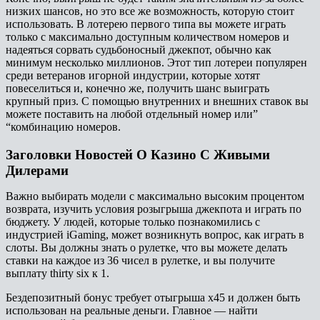
низких шансов, но это все же возможность, которую стоит
использовать. В лотерею первого типа вы можете играть
только с максимально доступным количеством номеров и
надеяться сорвать судьбоносный джекпот, обычно как
минимум несколько миллионов. Этот тип лотереи популярен
среди ветеранов игорной индустрии, которые хотят
повеселиться и, конечно же, получить шанс выиграть
крупный приз. С помощью внутренних и внешних ставок вы
можете поставить на любой отдельный номер или”
“комбинацию номеров.
Заголовки Новостей О Казино С Живыми
Дилерами
Важно выбирать модели с максимально высоким процентом
возврата, изучить условия розыгрыша джекпота и играть по
бюджету. У людей, которые только познакомились с
индустрией iGaming, может возникнуть вопрос, как играть в
слоты. Вы должны знать о рулетке, что вы можете делать
ставки на каждое из 36 чисел в рулетке, и вы получите
выплату thirty six к 1.
Бездепозитный бонус требует отыгрыша x45 и должен быть
использован на реальные деньги. Главное — найти