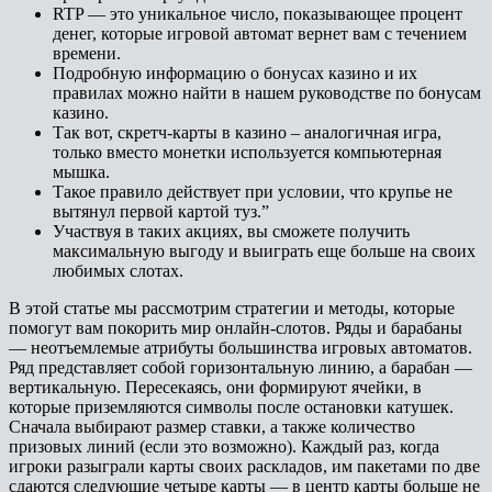
RTP — это уникальное число, показывающее процент
денег, которые игровой автомат вернет вам с течением
времени.
Подробную информацию о бонусах казино и их
правилах можно найти в нашем руководстве по бонусам
казино.
Так вот, скретч-карты в казино – аналогичная игра,
только вместо монетки используется компьютерная
мышка.
Такое правило действует при условии, что крупье не
вытянул первой картой туз.”
Участвуя в таких акциях, вы сможете получить
максимальную выгоду и выиграть еще больше на своих
любимых слотах.
В этой статье мы рассмотрим стратегии и методы, которые
помогут вам покорить мир онлайн-слотов. Ряды и барабаны
— неотъемлемые атрибуты большинства игровых автоматов.
Ряд представляет собой горизонтальную линию, а барабан —
вертикальную. Пересекаясь, они формируют ячейки, в
которые приземляются символы после остановки катушек.
Сначала выбирают размер ставки, а также количество
призовых линий (если это возможно). Каждый раз, когда
игроки разыграли карты своих раскладов, им пакетами по две
сдаются следующие четыре карты — в центр карты больше не