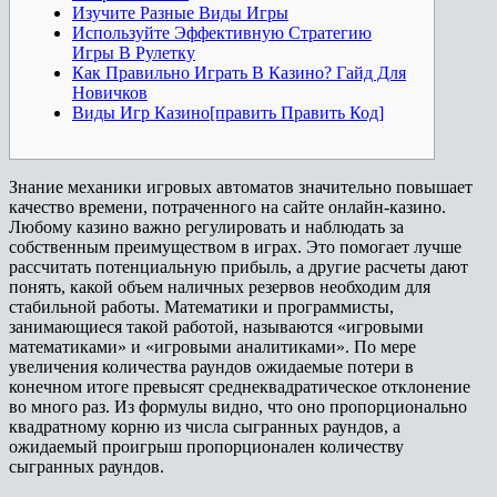
Изучите Разные Виды Игры
Используйте Эффективную Стратегию
Игры В Рулетку
Как Правильно Играть В Казино? Гайд Для
Новичков
Виды Игр Казино[править Править Код]
Знание механики игровых автоматов значительно повышает
качество времени, потраченного на сайте онлайн-казино.
Любому казино важно регулировать и наблюдать за
собственным преимуществом в играх. Это помогает лучше
рассчитать потенциальную прибыль, а другие расчеты дают
понять, какой объем наличных резервов необходим для
стабильной работы. Математики и программисты,
занимающиеся такой работой, называются «игровыми
математиками» и «игровыми аналитиками». По мере
увеличения количества раундов ожидаемые потери в
конечном итоге превысят среднеквадратическое отклонение
во много раз. Из формулы видно, что оно пропорционально
квадратному корню из числа сыгранных раундов, а
ожидаемый проигрыш пропорционален количеству
сыгранных раундов.