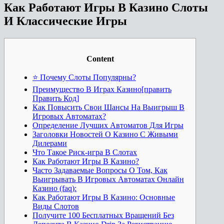
Как Работают Игры В Казино Слоты
И Классические Игры
Content
⭐️ Почему Слоты Популярны?
Преимущество В Играх Казино[править
Править Код]
Как Повысить Свои Шансы На Выигрыш В
Игровых Автоматах?
Определение Лучших Автоматов Для Игры
Заголовки Новостей О Казино С Живыми
Дилерами
Что Такое Риск-игра В Слотах
Как Работают Игры В Казино?
Часто Задаваемые Вопросы О Том, Как
Выигрывать В Игровых Автоматах Онлайн
Казино (faq):
Как Работают Игры В Казино: Основные
Виды Слотов
Получите 100 Бесплатных Вращений Без