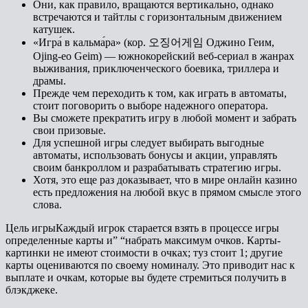
Они, как правило, вращаются вертикально, однако
встречаются и тайтлы с горизонтальным движением
катушек.
«Игра́ в кальма́ра» (кор. 오징어게임 Оджино Геим,
Ojing-eo Geim) — южнокорейский веб-сериал в жанрах
выживания, приключенческого боевика, триллера и
драмы.
Прежде чем переходить к том, как играть в автоматы,
стоит поговорить о выборе надежного оператора.
Вы сможете прекратить игру в любой момент и забрать
свои призовые.
Для успешной игры следует выбирать выгодные
автоматы, использовать бонусы и акции, управлять
своим банкроллом и разрабатывать стратегию игры.
Хотя, это еще раз доказывает, что в мире онлайн казино
есть предложения на любой вкус в прямом смысле этого
слова.
Цель игрыКаждый игрок старается взять в процессе игры
определенные карты и” “набрать максимум очков. Карты-
картинки не имеют стоимости в очках; туз стоит 1; другие
карты оцениваются по своему номиналу. Это приводит нас к
выплате и очкам, которые вы будете стремиться получить в
блэкджеке.