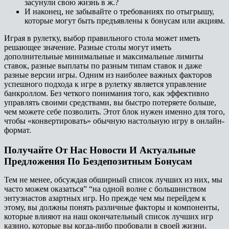
засунули свою жизнь в ж.?
И наконец, не забывайте о требованиях по отыгрышу,
которые могут быть предъявлены к бонусам или акциям.
Играя в рулетку, выбор правильного стола может иметь
решающее значение. Разные столы могут иметь
дополнительные минимальные и максимальные лимиты
ставок, разные выплаты по разным типам ставок и даже
разные версии игры. Одним из наиболее важных факторов
успешного подхода к игре в рулетку является управление
банкроллом. Без четкого понимания того, как эффективно
управлять своими средствами, вы быстро потеряете больше,
чем можете себе позволить. Этот блок нужен именно для того,
чтобы «конвертировать» обычную настольную игру в онлайн-
формат.
Получайте От Нас Новости И Актуальные
Предложения По Бездепозитным Бонусам
Тем не менее, обсуждая обширный список лучших из них, мы
часто можем оказаться” “на одной волне с большинством
энтузиастов азартных игр. Но прежде чем мы перейдем к
этому, вы должны понять различные факторы и компоненты,
которые влияют на наш окончательный список лучших игр
казино, которые вы когда-либо пробовали в своей жизни.