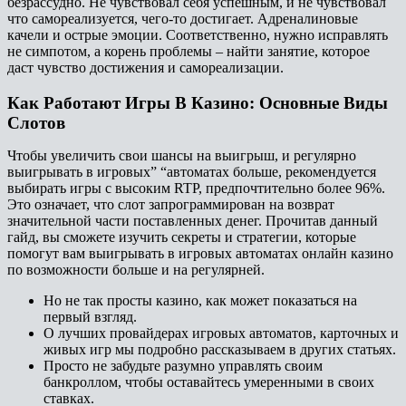
безрассудно. Не чувствовал себя успешным, и не чувствовал
что самореализуется, чего-то достигает. Адреналиновые
качели и острые эмоции. Соответственно, нужно исправлять
не симпотом, а корень проблемы – найти занятие, которое
даст чувство достижения и самореализации.
Как Работают Игры В Казино: Основные Виды
Слотов
Чтобы увеличить свои шансы на выигрыш, и регулярно
выигрывать в игровых” “автоматах больше, рекомендуется
выбирать игры с высоким RTP, предпочтительно более 96%.
Это означает, что слот запрограммирован на возврат
значительной части поставленных денег. Прочитав данный
гайд, вы сможете изучить секреты и стратегии, которые
помогут вам выигрывать в игровых автоматах онлайн казино
по возможности больше и на регулярней.
Но не так просты казино, как может показаться на
первый взгляд.
О лучших провайдерах игровых автоматов, карточных и
живых игр мы подробно рассказываем в других статьях.
Просто не забудьте разумно управлять своим
банкроллом, чтобы оставайтесь умеренными в своих
ставках.