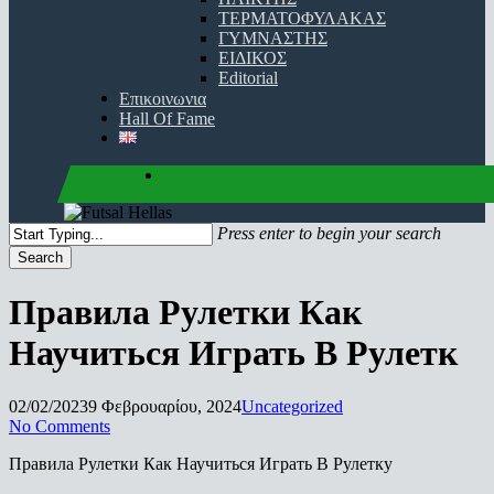
ΤΕΡΜΑΤΟΦΥΛΑΚΑΣ
ΓΥΜΝΑΣΤΗΣ
ΕΙΔΙΚΟΣ
Editorial
Επικοινωνια
Hall Of Fame
facebook
youtube
instagram
Press enter to begin your search
Search
Close
Search
Правила Рулетки Как
Научиться Играть В Рулетк
02/02/2023
9 Φεβρουαρίου, 2024
Uncategorized
No Comments
Правила Рулетки Как Научиться Играть В Рулетку