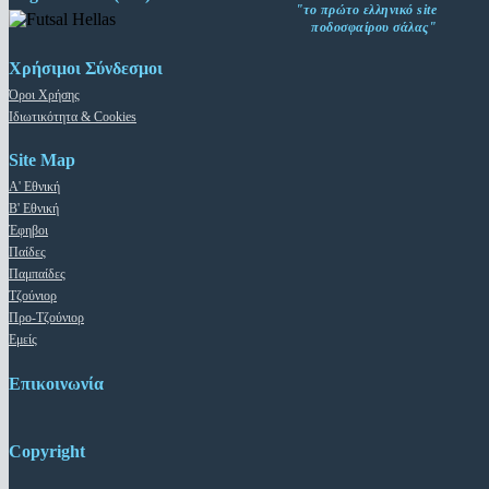
"το πρώτο ελληνικό site
ποδοσφαίρου σάλας"
Χρήσιμοι Σύνδεσμοι
Όροι Χρήσης
Ιδιωτικότητα & Cookies
Site Map
Α' Εθνική
Β' Εθνική
Έφηβοι
Παίδες
Παμπαίδες
Τζούνιορ
Προ-Τζούνιορ
Εμείς
Επικοινωνία
Copyright