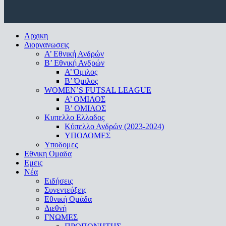
Close
Αρχικη
Menu
Διοργανωσεις
Α’ Εθνική Ανδρών
Β’ Εθνική Ανδρών
A’ Όμιλος
Β’ Όμιλος
WOMEN’S FUTSAL LEAGUE
A’ ΟΜΙΛΟΣ
Β’ ΟΜΙΛΟΣ
Κυπελλο Ελλαδος
Κύπελλο Ανδρών (2023-2024)
ΥΠΟΔΟΜΕΣ
Υποδομες
Εθνικη Ομαδα
Εμεις
Νέα
Ειδήσεις
Συνεντεύξεις
Εθνική Ομάδα
Διεθνή
ΓΝΩΜΕΣ