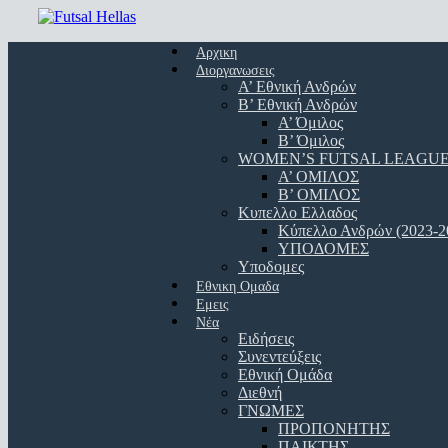
Skip
to
Menu
main
Αρχικη
content
Διοργανωσεις
Α’ Εθνική Ανδρών
Β’ Εθνική Ανδρών
A’ Όμιλος
Β’ Όμιλος
WOMEN’S FUTSAL LEAGU
A’ ΟΜΙΛΟΣ
Β’ ΟΜΙΛΟΣ
Κυπελλο Ελλαδος
Κύπελλο Ανδρών (2023-2
ΥΠΟΔΟΜΕΣ
Υποδομες
Εθνικη Ομαδα
Εμεις
Νέα
Ειδήσεις
Συνεντεύξεις
Εθνική Ομάδα
Διεθνή
ΓΝΩΜΕΣ
ΠΡΟΠΟΝΗΤΗΣ
ΠΑΙΚΤΗΣ