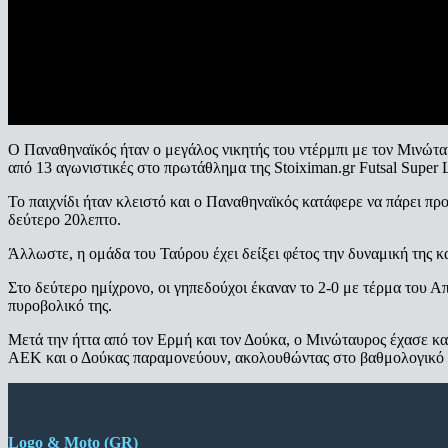
Ο Παναθηναϊκός ήταν ο μεγάλος νικητής του ντέρμπι με τον Μινώταυ
από 13 αγωνιστικές στο πρωτάθλημα της Stoiximan.gr Futsal Super
Το παιχνίδι ήταν κλειστό και ο Παναθηναϊκός κατάφερε να πάρει πρ
δεύτερο 20λεπτο.
Άλλωστε, η ομάδα του Ταύρου έχει δείξει φέτος την δυναμική της κα
Στο δεύτερο ημίχρονο, οι γηπεδούχοι έκαναν το 2-0 με τέρμα του Α
πυροβολικό της.
Μετά την ήττα από τον Ερμή και τον Δούκα, ο Μινώταυρος έχασε και
ΑΕΚ και ο Δούκας παραμονεύουν, ακολουθώντας στο βαθμολογικό 
Logo & Moto (GR)