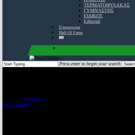
ΤΕΡΜΑΤΟΦΥΛΑΚΑΣ
ΓΥΜΝΑΣΤΗΣ
ΕΙΔΙΚΟΣ
Editorial
Επικοινωνια
Hall Of Fame
facebook
youtube
instagram
Press enter to begin your search
Searc
Close
Search
“Πράσινο” το ντέρμπι, παραμέν
09/12/2018
Ειδήσεις
No Comments