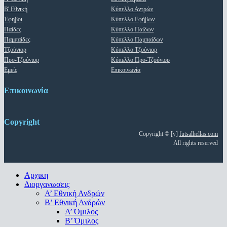
Β' Εθνική
Κύπελλο Αντρών
Έφηβοι
Κύπελλο Εφήβων
Παίδες
Κύπελλο Παίδων
Παμπαίδες
Κύπελλο Παμπαίδων
Τζούνιορ
Κύπελλο Τζούνιορ
Προ-Τζούνιορ
Κύπελλο Προ-Τζούνιορ
Εμείς
Επικοινωνία
Επικοινωνία
Copyright
Copyright © [y]
futsalhellas.com
All rights reserved
Close
Αρχικη
Menu
Διοργανωσεις
Α’ Εθνική Ανδρών
Β’ Εθνική Ανδρών
A’ Όμιλος
Β’ Όμιλος