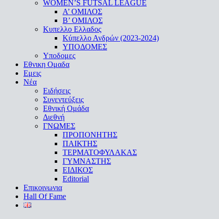
WOMEN’S FUTSAL LEAGUE
A’ ΟΜΙΛΟΣ
Β’ ΟΜΙΛΟΣ
Κυπελλο Ελλαδος
Κύπελλο Ανδρών (2023-2024)
ΥΠΟΔΟΜΕΣ
Υποδομες
Εθνικη Ομαδα
Εμεις
Νέα
Ειδήσεις
Συνεντεύξεις
Εθνική Ομάδα
Διεθνή
ΓΝΩΜΕΣ
ΠΡΟΠΟΝΗΤΗΣ
ΠΑΙΚΤΗΣ
ΤΕΡΜΑΤΟΦΥΛΑΚΑΣ
ΓΥΜΝΑΣΤΗΣ
ΕΙΔΙΚΟΣ
Editorial
Επικοινωνια
Hall Of Fame