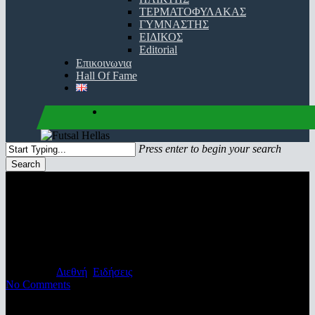
ΤΕΡΜΑΤΟΦΥΛΑΚΑΣ
ΓΥΜΝΑΣΤΗΣ
ΕΙΔΙΚΟΣ
Editorial
Επικοινωνια
Hall Of Fame
facebook
youtube
instagram
Press enter to begin your search
Search
Close
Search
Ο προγραμματισμός στην
Κύπρο για το νέο πρωτάθλημα
16/07/2018
Διεθνή
,
Ειδήσεις
No Comments