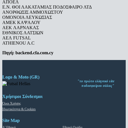
ΑΠΟΕΛ
Ε.Ν. ΘΟΙ ΛΑΚΑΤΑΜΙΑΣ ΠΟΔΟΣΦΑΙΡΟ ΛΤΔ
ΑΝΟΡΘΩΣΙΣ ΑΜΜΟΧΩΣΤΟΥ
ΟΜΟΝΟΙΑ ΛΕΥΚΩΣΙΑΣ
AMEK KAΨΑΛΟΥ
AEK ΛΑΡΝΑΚΑΣ
ΕΘΝΙΚΟΣ ΛΑΤΣΙΩΝ
ΑΕΛ FUTSAL
ATHIENOU A.C
Πηγή: backend.cfa.com.cy
Logo & Moto (GR)
"το πρώτο ελληνικό site
ποδοσφαίρου σάλας"
Χρήσιμοι Σύνδεσμοι
Όροι Χρήσης
Ιδιωτικότητα & Cookies
Site Map
Α' Εθνική
Εθνική Ομάδα