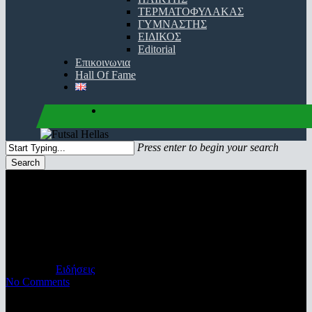
ΤΕΡΜΑΤΟΦΥΛΑΚΑΣ
ΓΥΜΝΑΣΤΗΣ
ΕΙΔΙΚΟΣ
Editorial
Επικοινωνια
Hall Of Fame
facebook
youtube
instagram
Press enter to begin your search
Search
Close
Search
Νικηφόρα πρόβα τζενεράλε με
Ηνίοχο ο Παναθηναϊκός
24/02/2020
Ειδήσεις
No Comments