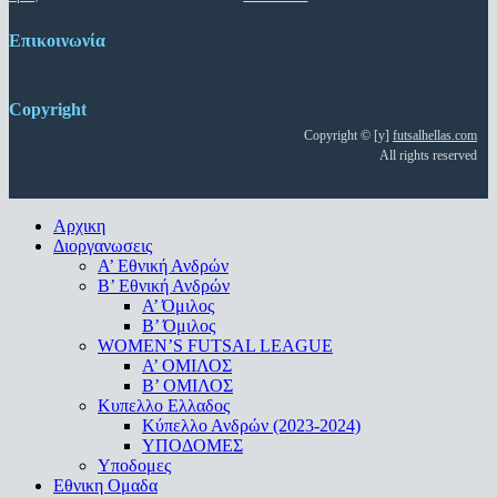
Επικοινωνία
Copyright
Copyright © [y]
futsalhellas.com
All rights reserved
Close
Αρχικη
Menu
Διοργανωσεις
Α’ Εθνική Ανδρών
Β’ Εθνική Ανδρών
A’ Όμιλος
Β’ Όμιλος
WOMEN’S FUTSAL LEAGUE
A’ ΟΜΙΛΟΣ
Β’ ΟΜΙΛΟΣ
Κυπελλο Ελλαδος
Κύπελλο Ανδρών (2023-2024)
ΥΠΟΔΟΜΕΣ
Υποδομες
Εθνικη Ομαδα