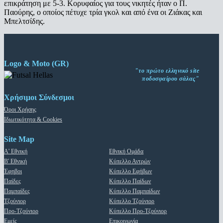
επικράτηση με 5-3. Κορυφαίος για τους νικητές ήταν ο Π.
Παούρης, ο οποίος πέτυχε τρία γκολ και από ένα οι Ζιάκας και
Μπελτσίδης.
Logo & Moto (GR)
"το πρώτο ελληνικό site
ποδοσφαίρου σάλας"
Χρήσιμοι Σύνδεσμοι
Όροι Χρήσης
Ιδιωτικότητα & Cookies
Site Map
Α' Εθνική
Εθνική Ομάδα
Β' Εθνική
Κύπελλο Αντρών
Έφηβοι
Κύπελλο Εφήβων
Παίδες
Κύπελλο Παίδων
Παμπαίδες
Κύπελλο Παμπαίδων
Τζούνιορ
Κύπελλο Τζούνιορ
Προ-Τζούνιορ
Κύπελλο Προ-Τζούνιορ
Εμείς
Επικοινωνία