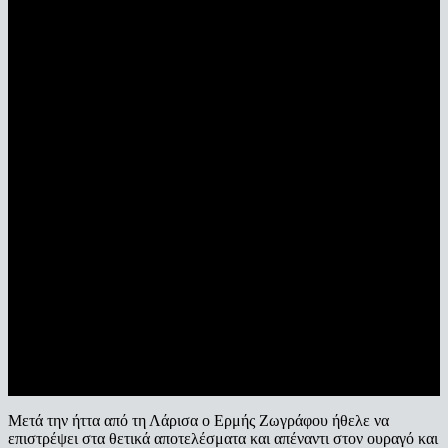
Μετά την ήττα από τη Λάρισα ο Ερμής Ζωγράφου ήθελε να
επιστρέψει στα θετικά αποτελέσματα και απέναντι στον ουραγό και