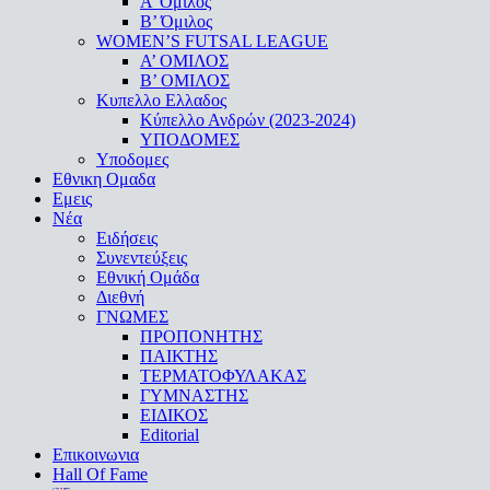
A’ Όμιλος
Β’ Όμιλος
WOMEN’S FUTSAL LEAGUE
A’ ΟΜΙΛΟΣ
Β’ ΟΜΙΛΟΣ
Κυπελλο Ελλαδος
Κύπελλο Ανδρών (2023-2024)
ΥΠΟΔΟΜΕΣ
Υποδομες
Εθνικη Ομαδα
Εμεις
Νέα
Ειδήσεις
Συνεντεύξεις
Εθνική Ομάδα
Διεθνή
ΓΝΩΜΕΣ
ΠΡΟΠΟΝΗΤΗΣ
ΠΑΙΚΤΗΣ
ΤΕΡΜΑΤΟΦΥΛΑΚΑΣ
ΓΥΜΝΑΣΤΗΣ
ΕΙΔΙΚΟΣ
Editorial
Επικοινωνια
Hall Of Fame