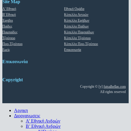
Site Map
Α' Εθνική
Εθνική Ομάδα
Β' Εθνική
Κύπελλο Αντρών
Έφηβοι
Κύπελλο Εφήβων
Παίδες
Κύπελλο Παίδων
Παμπαίδες
Κύπελλο Παμπαίδων
Τζούνιορ
Κύπελλο Τζούνιορ
Προ-Τζούνιορ
Κύπελλο Προ-Τζούνιορ
Εμείς
Επικοινωνία
Επικοινωνία
Copyright
Copyright © [y]
futsalhellas.com
All rights reserved
Close
Αρχικη
Menu
Διοργανωσεις
Α’ Εθνική Ανδρών
Β’ Εθνική Ανδρών