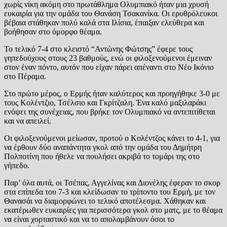
χωρίς νίκη ακόμη στο πρωτάθλημα Ολυμπιακό ήταν μια χρυσή
ευκαιρία για την ομάδα του Θανάση Τσακανίκα. Οι ερυθρόλευκοι
βέβαια στάθηκαν πολύ καλά στα Ιλίσια, έπαιξαν ελεύθερα και
βοήθησαν στο όμορφο θέαμα.
Το τελικό 7-4 στο κλειστό “Αντώνης Φώτσης” έφερε τους
γηπεδούχους στους 23 βαθμούς, ενώ οι φιλοξενούμενοι έμειναν
στον έναν πόντο, αυτόν που είχαν πάρει απέναντι στο Νέο Ικόνιο
στο Πέραμα.
Στο πρώτο μέρος, ο Ερμής ήταν καλύτερος και προηγήθηκε 3-0 με
τους Κολέντζιο, Τσέλσιο και Γκρίτζαλη. Ένα καλό μαξιλαράκι
ενόψει της συνέχειας, που βρήκε τον Ολυμπιακό να αντεπιτίθεται
και να απειλεί.
Οι φιλοξενούμενοι μείωσαν, προτού ο Κολέντζος κάνει το 4-1, για
να έρθουν δύο αναπάντητα γκολ από την ομάδα του Δημήτρη
Πολποτίνη που ήθελε να πουλήσει ακριβά το τομάρι της στο
γήπεδο.
Παρ’ όλα αυτά, οι Τσέπας, Αγγελίνας και Διονέλης έφεραν το σκορ
στα επίπεδα του 7-3 και κλείδωσαν το τρίποντο του Ερμή, με τον
Θανασάι να διαμορφώνει το τελικό αποτέλεσμα. Χάθηκαν και
εκατέρωθεν ευκαιρίες για περισσότερα γκολ στο ματς, με το θέαμα
να είναι χορταστικό και να το απολαμβάνουν όσοι το