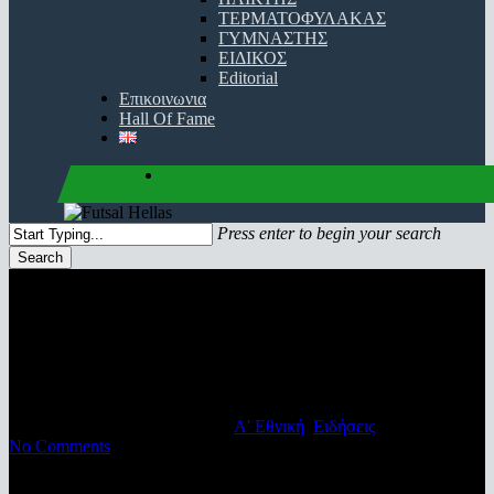
ΤΕΡΜΑΤΟΦΥΛΑΚΑΣ
ΓΥΜΝΑΣΤΗΣ
ΕΙΔΙΚΟΣ
Editorial
Επικοινωνια
Hall Of Fame
facebook
youtube
instagram
Press enter to begin your search
Search
Close
Search
Χορταστικό θέαμα και νίκη για
τον Ερμή επί του Ολυμπιακού
29/01/2023
30 Ιανουαρίου, 2023
Α' Εθνική
,
Ειδήσεις
No Comments