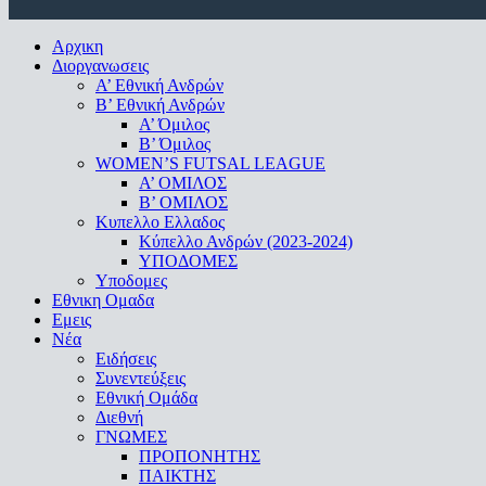
Close
Αρχικη
Menu
Διοργανωσεις
Α’ Εθνική Ανδρών
Β’ Εθνική Ανδρών
A’ Όμιλος
Β’ Όμιλος
WOMEN’S FUTSAL LEAGUE
A’ ΟΜΙΛΟΣ
Β’ ΟΜΙΛΟΣ
Κυπελλο Ελλαδος
Κύπελλο Ανδρών (2023-2024)
ΥΠΟΔΟΜΕΣ
Υποδομες
Εθνικη Ομαδα
Εμεις
Νέα
Ειδήσεις
Συνεντεύξεις
Εθνική Ομάδα
Διεθνή
ΓΝΩΜΕΣ
ΠΡΟΠΟΝΗΤΗΣ
ΠΑΙΚΤΗΣ