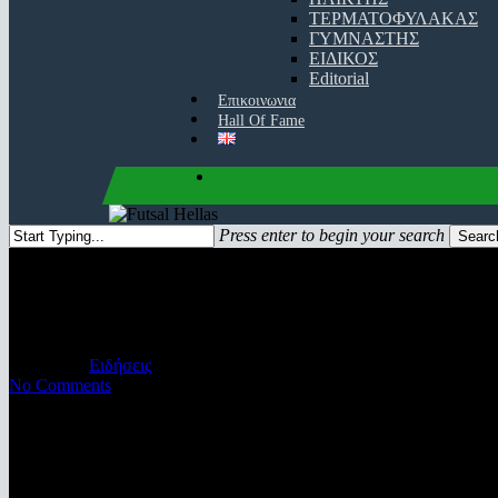
ΤΕΡΜΑΤΟΦΥΛΑΚΑΣ
ΓΥΜΝΑΣΤΗΣ
ΕΙΔΙΚΟΣ
Editorial
Επικοινωνια
Hall Of Fame
facebook
youtube
instagram
Press enter to begin your search
Searc
Close
Search
LIVE Streaming: ΑΕΚ – Παναθ
20/05/2019
Ειδήσεις
No Comments