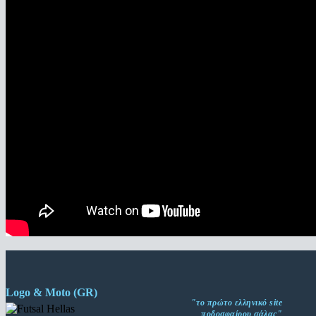
Logo & Moto (GR)
"το πρώτο ελληνικό site
ποδοσφαίρου σάλας"