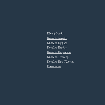
Εθνική Ομάδα
Κύπελλο Αντρών
Κύπελλο Εφήβων
Κύπελλο Παίδων
Κύπελλο Παμπαίδων
Κύπελλο Τζούνιορ
Κύπελλο Προ-Τζούνιορ
Επικοινωνία