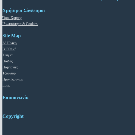
Χρήσιμοι Σύνδεσμοι
Όροι Χρήσης
Ιδιωτικότητα & Cookies
Site Map
Α' Εθνική
Β' Εθνική
Έφηβοι
Παίδες
Παμπαίδες
Τζούνιορ
Προ-Τζούνιορ
Εμείς
Επικοινωνία
Copyright