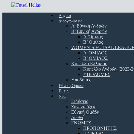
Skip
to
Menu
main
Αρχικη
content
Διοργανωσεις
Α’ Εθνική Ανδρών
Β’ Εθνική Ανδρών
A’ Όμιλος
Β’ Όμιλος
WOMEN’S FUTSAL LEAGU
A’ ΟΜΙΛΟΣ
Β’ ΟΜΙΛΟΣ
Κυπελλο Ελλαδος
Κύπελλο Ανδρών (2023-2
ΥΠΟΔΟΜΕΣ
Υποδομες
Εθνικη Ομαδα
Εμεις
Νέα
Ειδήσεις
Συνεντεύξεις
Εθνική Ομάδα
Διεθνή
ΓΝΩΜΕΣ
ΠΡΟΠΟΝΗΤΗΣ
ΠΑΙΚΤΗΣ