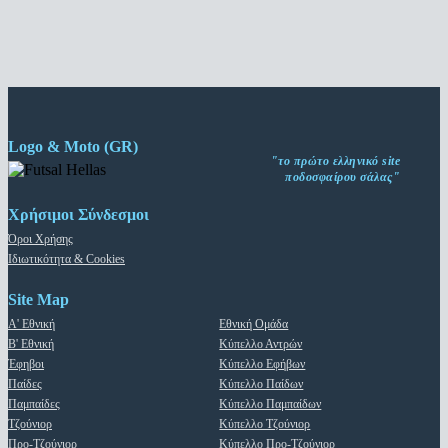
Logo & Moto (GR)
"το πρώτο ελληνικό site
ποδοσφαίρου σάλας"
Χρήσιμοι Σύνδεσμοι
Όροι Χρήσης
Ιδιωτικότητα & Cookies
Site Map
Α' Εθνική
Εθνική Ομάδα
Β' Εθνική
Κύπελλο Αντρών
Έφηβοι
Κύπελλο Εφήβων
Παίδες
Κύπελλο Παίδων
Παμπαίδες
Κύπελλο Παμπαίδων
Τζούνιορ
Κύπελλο Τζούνιορ
Προ-Τζούνιορ
Κύπελλο Προ-Τζούνιορ