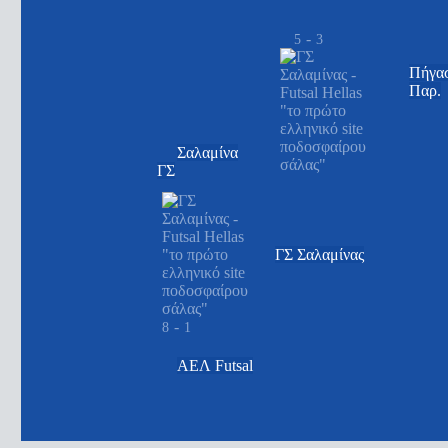
-
5
3
Πήγασ
Παρ.
Σαλαμίνα
ΓΣ
ΓΣ Σαλαμίνας
-
8
1
ΑΕΛ Futsal