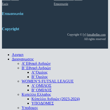
Εμείς
Επικοινωνία
Επικοινωνία
Copyright
Copyright © [y]
futsalhellas.com
All rights reserved
Close
Αρχικη
Menu
Διοργανωσεις
Α’ Εθνική Ανδρών
Β’ Εθνική Ανδρών
A’ Όμιλος
Β’ Όμιλος
WOMEN’S FUTSAL LEAGUE
A’ ΟΜΙΛΟΣ
Β’ ΟΜΙΛΟΣ
Κυπελλο Ελλαδος
Κύπελλο Ανδρών (2023-2024)
ΥΠΟΔΟΜΕΣ
Υποδομες