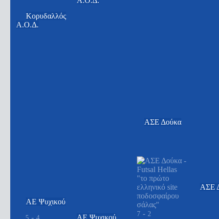
Α.Ο.Δ.
Κορυδαλλός
Α.Ο.Δ.
ΑΣΕ Δούκα
ΑΣΕ 
ΑΕ Ψυχικού
-
7
2
-
ΑΕ Ψυχικού
5
4