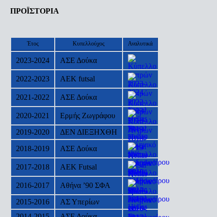
ΠΡΟΪΣΤΟΡΙΑ
Έτος
Κυπελλούχος
Αναλυτικά
2023-2024
ΑΣΕ Δούκα
2022-2023
AEK futsal
2021-2022
ΑΣΕ Δούκα
2020-2021
Ερμής Ζωγράφου
2019-2020
ΔΕΝ ΔΙΕΞΗΧΘΗ
2018-2019
ΑΣΕ Δούκα
2017-2018
ΑΕΚ Futsal
2016-2017
Αθήνα ’90 ΣΦΑ
2015-2016
ΑΣ Υπερίων
2014-2015
ΑΣΕ Δούκα