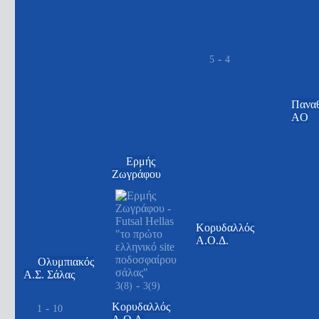
-
5
4
Παναθ
AO
Ερμής
Ζωγράφου
Κορυδαλλός
Α.Ο.Δ.
Ολυμπιακός
Α.Σ. Σάλας
-
3(8)
3(9)
Κορυδαλλός
-
1
10