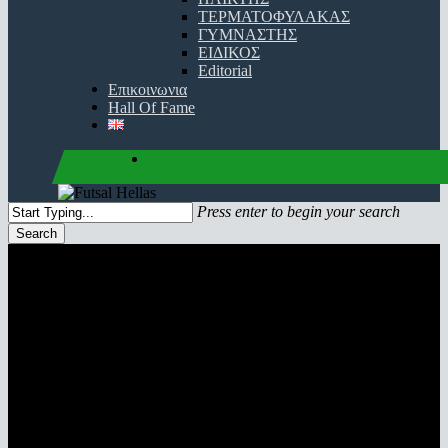
ΤΕΡΜΑΤΟΦΥΛΑΚΑΣ
ΓΥΜΝΑΣΤΗΣ
ΕΙΔΙΚΟΣ
Editorial
Επικοινωνια
Hall Of Fame
facebook
youtube
instagram
Press enter to begin your search
Search
Close
Search
ΚΥΠΕΛΟ ΑΝΔΡΩΝ
προγραμμα | αποτελέσματα | προϊστορία