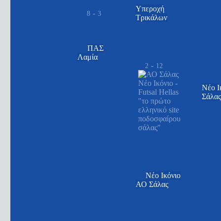
Υπεροχή
-
8
3
Τρικάλων
ΠΑΣ
Λαμία
-
2
12
Νέο Ι
Σάλα
Νέο Ικόνιο
ΑΟ Σάλας