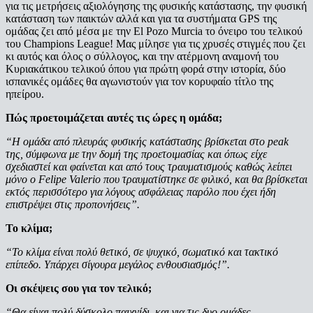
για τις μετρήσεις αξιολόγησης της φυσικής κατάστασης, την φυσική
κατάσταση των παικτών αλλά και για τα συστήματα GPS της
ομάδας ζει από μέσα με την Εl Pozo Murcia το όνειρο του τελικού
του Champions League! Μας μίλησε για τις χρυσές στιγμές που ζει
κι αυτός και όλος ο σύλλογος, και την ατέρμονη αναμονή του
Κυριακάτικου τελικού όπου για πρώτη φορά στην ιστορία, δύο
ισπανικές ομάδες θα αγωνιστούν για τον κορυφαίο τίτλο της
ηπείρου.
Πώς προετοιμάζεται αυτές τις ώρες η ομάδα;
“Η ομάδα από πλευράς φυσικής κατάστασης βρίσκεται στο peak
της, σύμφωνα με την δομή της προετοιμασίας και όπως είχε
σχεδιαστεί και φαίνεται και από τους τραυματισμούς καθώς λείπει
μόνο ο Felipe Valerio που τραυματίστηκε σε φιλικό, και θα βρίσκεται
εκτός περισσότερο για λόγους ασφάλειας παρόλο που έχει ήδη
επιστρέψει στις προπονήσεις”.
Το κλίμα;
“Το κλίμα είναι πολύ θετικό, σε ψυχικό, σωματικό και τακτικό
επίπεδο. Υπάρχει σίγουρα μεγάλος ενθουσιασμός!”.
Οι σκέψεις σου για τον τελικό;
“Θα είναι πολύ δύσκολο παιχνίδι, και για τις δυο ομάδες,