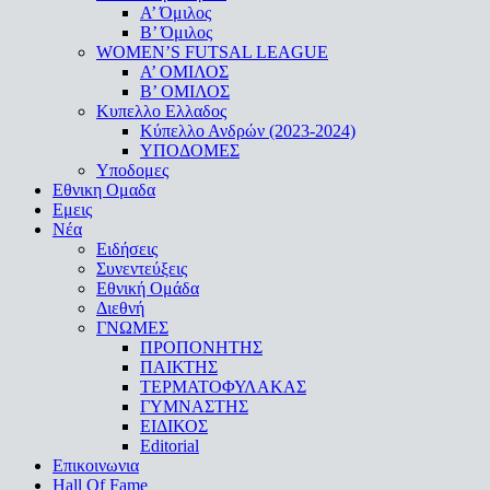
A’ Όμιλος
Β’ Όμιλος
WOMEN’S FUTSAL LEAGUE
A’ ΟΜΙΛΟΣ
Β’ ΟΜΙΛΟΣ
Κυπελλο Ελλαδος
Κύπελλο Ανδρών (2023-2024)
ΥΠΟΔΟΜΕΣ
Υποδομες
Εθνικη Ομαδα
Εμεις
Νέα
Ειδήσεις
Συνεντεύξεις
Εθνική Ομάδα
Διεθνή
ΓΝΩΜΕΣ
ΠΡΟΠΟΝΗΤΗΣ
ΠΑΙΚΤΗΣ
ΤΕΡΜΑΤΟΦΥΛΑΚΑΣ
ΓΥΜΝΑΣΤΗΣ
ΕΙΔΙΚΟΣ
Editorial
Επικοινωνια
Hall Of Fame