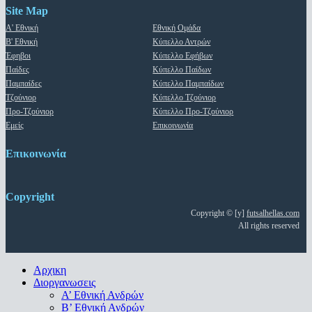
Site Map
Α' Εθνική
Εθνική Ομάδα
Β' Εθνική
Κύπελλο Αντρών
Έφηβοι
Κύπελλο Εφήβων
Παίδες
Κύπελλο Παίδων
Παμπαίδες
Κύπελλο Παμπαίδων
Τζούνιορ
Κύπελλο Τζούνιορ
Προ-Τζούνιορ
Κύπελλο Προ-Τζούνιορ
Εμείς
Επικοινωνία
Επικοινωνία
Copyright
Copyright © [y]
futsalhellas.com
All rights reserved
Close
Αρχικη
Menu
Διοργανωσεις
Α’ Εθνική Ανδρών
Β’ Εθνική Ανδρών