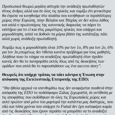
Προσωπικά θεωρώ μεγάλη αστοχία την ανάδειξη πρωταθλητών
στους άνδρες αλλά και σε όλες τις ηλικίες και νομίζω ότι γενικότερα
θα έπρεπε να κινηθούμε στα πλαίσια που κινήθηκαν οι περισσότερες
χώρες στην Ευρώπη, πλην Βελγίου και Τσεχίας αν δεν κάνω λάθος
και απλά ο πρωτοπόρος της κανονικής διαρκείας να πάρει το
εισιτήριο για το cl και στις μικρότερες ηλικίες που υπάρχει και
μοριοδότηση, απλά να δοθούν τα μόρια βάσει της κατάταξης πάλι
αλλά χωρίς ανάδειξη πρωταθλητή.
Νομίζω πως η μοριοδότηση είναι 10% για τον 1ο, 8% για τον 2ο, 6%
για τον 3ο,επομένως δεν τίθεται κανένα πρόβλημα για τους μαθητές.
Αλήθεια ποιο το νόημα να αναδείξεις πρωταθλητή όταν σχεδόν
κανείς δεν θα το πανηγυρίσει εκτός ίσως από τις διοικήσεις των
ομάδων που απλά θα το παρουσιάσουν ως ένα success story”.
Θεωρείς ότι υπήρχε τρόπος να πάει κόντρα η Ένωση στην
απόφαση της Εκτελεστικής Επιτροπής της ΕΠΟ;
“Θα ήθελα αρχικά να υπενθυμίσω πως δεν αναφέρεται πουθενά στην
απόφαση της ΕΠΟ το ποδόσφαιρο Σάλας ξεχωριστά, σε αντίθεση με
τις αποφάσεις που εκδόθηκαν σε όλες τις Ευρωπαϊκές χώρες και
αυτό πρώτον από μόνο του μαρτυρά την κατάντια μας δυστυχώς, που
εδώ και τόσα χρόνια που υπάρχει το Futsal δεν έχει καταφέρει καμία
από τις διοικήσεις που έχουν περάσει να μπορέσει να το αναδείξει