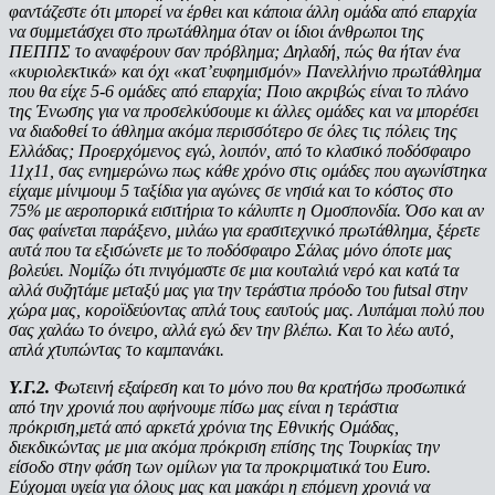
φαντάζεστε ότι μπορεί να έρθει και κάποια άλλη ομάδα από επαρχία
να συμμετάσχει στο πρωτάθλημα όταν οι ίδιοι άνθρωποι της
ΠΕΠΠΣ το αναφέρουν σαν πρόβλημα; Δηλαδή, πώς θα ήταν ένα
«κυριολεκτικά» και όχι «κατ’ευφημισμόν» Πανελλήνιο πρωτάθλημα
που θα είχε 5-6 ομάδες από επαρχία; Ποιο ακριβώς είναι το πλάνο
της Ένωσης για να προσελκύσουμε κι άλλες ομάδες και να μπορέσει
να διαδοθεί το άθλημα ακόμα περισσότερο σε όλες τις πόλεις της
Ελλάδας; Προερχόμενος εγώ, λοιπόν, από το κλασικό ποδόσφαιρο
11χ11, σας ενημερώνω πως κάθε χρόνο στις ομάδες που αγωνίστηκα
είχαμε μίνιμουμ 5 ταξίδια για αγώνες σε νησιά και το κόστος στο
75% με αεροπορικά εισιτήρια το κάλυπτε η Ομοσπονδία. Όσο και αν
σας φαίνεται παράξενο, μιλάω για ερασιτεχνικό πρωτάθλημα, ξέρετε
αυτά που τα εξισώνετε με το ποδόσφαιρο Σάλας μόνο όποτε μας
βολεύει. Νομίζω ότι πνιγόμαστε σε μια κουταλιά νερό και κατά τα
αλλά συζητάμε μεταξύ μας για την τεράστια πρόοδο του futsal στην
χώρα μας, κοροϊδεύοντας απλά τους εαυτούς μας. Λυπάμαι πολύ που
σας χαλάω το όνειρο, αλλά εγώ δεν την βλέπω. Και το λέω αυτό,
απλά χτυπώντας το καμπανάκι.
Υ.Γ.2.
Φωτεινή εξαίρεση και το μόνο που θα κρατήσω προσωπικά
από την χρονιά που αφήνουμε πίσω μας είναι η τεράστια
πρόκριση,μετά από αρκετά χρόνια της Εθνικής Ομάδας,
διεκδικώντας με μια ακόμα πρόκριση επίσης της Τουρκίας την
είσοδο στην φάση των ομίλων για τα προκριματικά του Euro.
Εύχομαι υγεία για όλους μας και μακάρι η επόμενη χρονιά να