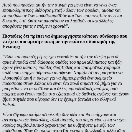
Αυτό που προέχει αυτήν την στιγμή για μένα είναι να γίνει ένας
εποικοδομητικός διάλογος μεταξύ όλων των φορέων, ακόμα και
εκπροσώπων των ποδοσφαιριστών και των προπονητών αν είναι
δυνατόν, έτσι ώστε να μπορέσουν να ληφθούν οι κατάλληλες
αποφάσεις για την επόμενη χρονιά”.
Πιστεύεις ότι πρέπει να δημιουργήσετε κάποιον σύνδεσμο που
να έχετε πιο άμεση επαφή με την εκάστοτε διοίκηση της
Ενωσης;
“Εδώ και αρκετές μέρες έχω εκφράσει αυτήν την σκέψη μου σε
αρκετά παιδιά από διάφορες ομάδες του πρωταθλήματος και ήδη
έχουν γίνει κάποιες πρώτες συζητήσεις και πραγματικά χαίρομαι
πολύ που υπάρχει σύμπνοια απόψεων. Νομίζω ότι αν μπορέσει να
υλοποιηθεί αυτή η σκέψη για να δημιουργηθεί ένα σωματείο
ποδοσφαιριστών Σάλας θα είναι ένα πολύ σημαντικό βήμα για να
μπορέσουν να ακουστούν και άλλες προοδευτικές απόψεις από
παίχτες που έχουν παίξει στο εξωτερικό σε διεθνείς αγώνες και έχουν
ζήσει στιγμές που σίγουρα δεν τις έχουμε ξαναδεί στο ελληνικό
Futsal.
Είναι σίγουρα ακόμα αδούλευτη σαν ιδέα και θα υπάρχουν και
αντικειμενικές δυσκολίες, αλλά σκοπός του σωματείου είναι να έχει
κυρίως συμβουλευτικό χαρακτήρα, με συζητήσεις μεταξύ των
ποδοσφαιριστών σε μορφή ανοιχτής γενικής συνέλευσης αλλά ίσως