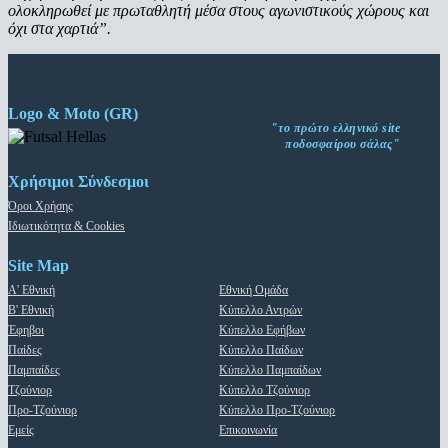
ολοκληρωθεί με πρωταθλητή μέσα στους αγωνιστικούς χώρους και
όχι στα χαρτιά”.
Logo & Moto (GR)
"το πρώτο ελληνικό site
ποδοσφαίρου σάλας"
Χρήσιμοι Σύνδεσμοι
Όροι Χρήσης
Ιδιωτικότητα & Cookies
Site Map
Α' Εθνική
Εθνική Ομάδα
Β' Εθνική
Κύπελλο Αντρών
Έφηβοι
Κύπελλο Εφήβων
Παίδες
Κύπελλο Παίδων
Παμπαίδες
Κύπελλο Παμπαίδων
Τζούνιορ
Κύπελλο Τζούνιορ
Προ-Τζούνιορ
Κύπελλο Προ-Τζούνιορ
Εμείς
Επικοινωνία