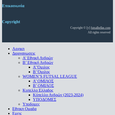
Επικοινωνία
Copyright
Copyright © [y]
futsalhellas.com
All rights reserved
Close
Αρχικη
Menu
Διοργανωσεις
Α’ Εθνική Ανδρών
Β’ Εθνική Ανδρών
A’ Όμιλος
Β’ Όμιλος
WOMEN’S FUTSAL LEAGUE
A’ ΟΜΙΛΟΣ
Β’ ΟΜΙΛΟΣ
Κυπελλο Ελλαδος
Κύπελλο Ανδρών (2023-2024)
ΥΠΟΔΟΜΕΣ
Υποδομες
Εθνικη Ομαδα
Εμεις