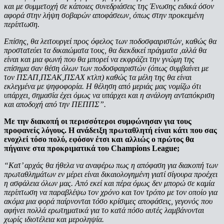
και με συμμετοχή σε κάποιες συνεδριάσεις της Ένωσης ειδικά όσον
αφορά στην λήψη σοβαρών αποφάσεων, όπως στην προκειμένη
περίπτωση.
Επίσης, θα λειτουργεί προς όφελος των ποδοσφαιριστών, καθώς θα
προστατεύει τα δικαιώματα τους, θα διεκδικεί πράγματα ,αλλά θα
είναι και μια φωνή που θα μπορεί να εκφράζει την γνώμη της
επίσημα σαν θέση όλων των ποδοσφαιριστών (όπως συμβαίνει με
τον ΠΣΑΠ,ΠΣΑΚ,ΠΣΑΧ κτλπ) καθώς τα μέλη της θα είναι
εκλεγμένα με ψηφοφορία. Η θέληση από μεριάς μας νομίζω ότι
υπάρχει, σημασία έχει όμως να υπάρχει και η ανάλογη ανταπόκριση
και αποδοχή από την ΠΕΠΠΣ”.
Με την διακοπή οι περισσότεροι συμφώνησαν για τους
προφανείς λόγους. Η ανάδειξη πρωταθλητή είναι κάτι που σας
ενοχλεί τόσο πολύ, εφόσον έτσι και αλλιώς ο πρώτος θα
πήγαινε στα προκριματικά του Champions League;
“Κατ’ αρχάς θα ήθελα να αναφέρω πως η απόφαση για διακοπή των
πρωταθλημάτων εν μέρει είναι δικαιολογημένη γιατί σίγουρα προέχει
η ασφάλεια όλων μας. Από εκεί και πέρα όμως δεν μπορώ σε καμία
περίπτωση να παραβλέψω τον χρόνο και τον τρόπο με τον οποίο για
ακόμα μια φορά παίρνονται τόσο κρίσιμες αποφάσεις, γεγονός που
αφήνει πολλά ερωτηματικά για το κατά πόσο αυτές λαμβάνονται
χωρίς ιδιοτέλεια και μεροληψία.