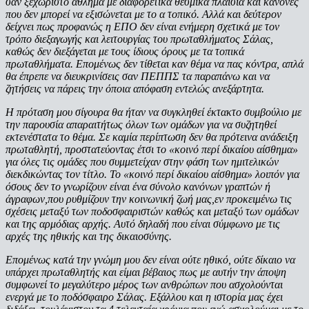
σαν ξεχωριστό άθλημα με διαφορετικά θεσμικά πλαίσια και κανόνες
που δεν μπορεί να εξισώνεται με το α τοπικό. Αλλά και δεύτερον
δείχνει πως προφανώς η ΕΠΟ δεν είναι ενήμερη σχετικά με τον
τρόπο διεξαγωγής και λειτουργίας του πρωταθλήματος Σάλας,
καθώς δεν διεξάγεται με τους ίδιους όρους με τα τοπικά
πρωταθλήματα. Επομένως δεν τίθεται καν θέμα να πας κόντρα, απλά
θα έπρεπε να διευκρινίσεις σαν ΠΕΠΠΣ τα παραπάνω και να
ζητήσεις να πάρεις την όποια απόφαση εντελώς ανεξάρτητα.
Η πρόταση μου σίγουρα θα ήταν να συγκληθεί έκτακτο συμβούλιο με
την παρουσία απαραιτήτως όλων των ομάδων για να συζητηθεί
εκτενέστατα το θέμα. Σε καμία περίπτωση δεν θα πρότεινα ανάδειξη
πρωταθλητή, προστατεύοντας έτσι το «κοινό περί δικαίου αίσθημα»
για όλες τις ομάδες που συμμετείχαν στην φάση των ημιτελικών
διεκδικώντας τον τίτλο. Το «κοινό περί δικαίου αίσθημα» λοιπόν για
όσους δεν το γνωρίζουν είναι ένα σύνολο κανόνων γραπτών ή
άγραφων,που ρυθμίζουν την κοινωνική ζωή μας,εν προκειμένω τις
σχέσεις μεταξύ των ποδοσφαιριστών καθώς και μεταξύ των ομάδων
και της αρμόδιας αρχής. Αυτό δηλαδή που είναι σύμφωνο με τις
αρχές της ηθικής και της δικαιοσύνης.
Επομένως κατά την γνώμη μου δεν είναι ούτε ηθικό, ούτε δίκαιο να
υπάρχει πρωταθλητής και είμαι βέβαιος πως με αυτήν την άποψη
συμφωνεί το μεγαλύτερο μέρος των ανθρώπων που ασχολούνται
ενεργά με το ποδόσφαιρο Σάλας. Εξάλλου και η ιστορία μας έχει