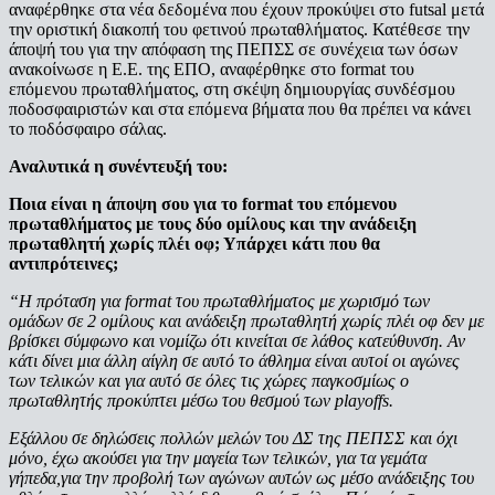
αναφέρθηκε στα νέα δεδομένα που έχουν προκύψει στο futsal μετά
την οριστική διακοπή του φετινού πρωταθλήματος. Κατέθεσε την
άποψή του για την απόφαση της ΠΕΠΣΣ σε συνέχεια των όσων
ανακοίνωσε η Ε.Ε. της ΕΠΟ, αναφέρθηκε στο format του
επόμενου πρωταθλήματος, στη σκέψη δημιουργίας συνδέσμου
ποδοσφαιριστών και στα επόμενα βήματα που θα πρέπει να κάνει
το ποδόσφαιρο σάλας.
Αναλυτικά η συνέντευξή του:
Ποια είναι η άποψη σου για το format του επόμενου
πρωταθλήματος με τους δύο ομίλους και την ανάδειξη
πρωταθλητή χωρίς πλέι οφ; Υπάρχει κάτι που θα
αντιπρότεινες;
“Η πρόταση για format του πρωταθλήματος με χωρισμό των
ομάδων σε 2 ομίλους και ανάδειξη πρωταθλητή χωρίς πλέι οφ δεν με
βρίσκει σύμφωνο και νομίζω ότι κινείται σε λάθος κατεύθυνση. Αν
κάτι δίνει μια άλλη αίγλη σε αυτό το άθλημα είναι αυτοί οι αγώνες
των τελικών και για αυτό σε όλες τις χώρες παγκοσμίως ο
πρωταθλητής προκύπτει μέσω του θεσμού των playoffs.
Εξάλλου σε δηλώσεις πολλών μελών του ΔΣ της ΠΕΠΣΣ και όχι
μόνο, έχω ακούσει για την μαγεία των τελικών, για τα γεμάτα
γήπεδα,για την προβολή των αγώνων αυτών ως μέσο ανάδειξης του