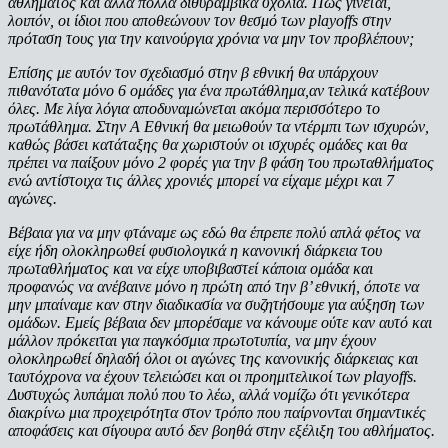
αθλήματος και αλλά πολλά διθυραμβικά σχόλια. Πώς γίνεται,
λοιπόν, οι ίδιοι που αποθεώνουν τον θεσμό των playoffs στην
πρόταση τους για την καινούργια χρόνια να μην τον προβλέπουν;
Επίσης με αυτόν τον σχεδιασμό στην β εθνική θα υπάρχουν
πιθανότατα μόνο 6 ομάδες για ένα πρωτάθλημα,αν τελικά κατέβουν
όλες. Με λίγα λόγια αποδυναμώνεται ακόμα περισσότερο το
πρωτάθλημα. Στην Α Εθνική θα μειωθούν τα ντέρμπι των ισχυρών,
καθώς βάσει κατάταξης θα χωριστούν οι ισχυρές ομάδες και θα
πρέπει να παίξουν μόνο 2 φορές για την β φάση του πρωταθλήματος
ενώ αντίστοιχα τις άλλες χρονιές μπορεί να είχαμε μέχρι και 7
αγώνες.
Βέβαια για να μην φτάναμε ως εδώ θα έπρεπε πολύ απλά φέτος να
είχε ήδη ολοκληρωθεί φυσιολογικά η κανονική διάρκεια του
πρωταθλήματος και να είχε υποβιβαστεί κάποια ομάδα και
προφανώς να ανέβαινε μόνο η πρώτη από την β’ εθνική, όποτε να
μην μπαίναμε καν στην διαδικασία να συζητήσουμε για αύξηση των
ομάδων. Εμείς βέβαια δεν μπορέσαμε να κάνουμε ούτε καν αυτό και
μάλλον πρόκειται για παγκόσμια πρωτοτυπία, να μην έχουν
ολοκληρωθεί δηλαδή όλοι οι αγώνες της κανονικής διάρκειας και
ταυτόχρονα να έχουν τελειώσει και οι προημιτελικοί των playoffs.
Δυστυχώς λυπάμαι πολύ που το λέω, αλλά νομίζω ότι γενικότερα
διακρίνω μια προχειρότητα στον τρόπο που παίρνονται σημαντικές
αποφάσεις και σίγουρα αυτό δεν βοηθά στην εξέλιξη του αθλήματος.