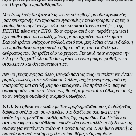
και Παγκόσμια πρωταθλήματα.
Μια άλλη λύση θα ήταν ίσως να τοποθετηθεί,έ μμισθα προφανώς
,σαν επικεφαλής ένα πρόσωπο εγνωσμένης ποδοσφαιρικής αξίας ο
οποίος θα μπορεί να έχει λόγο και να ακουστούν οι απόψεις της
ΠΕΠΠΣ μέσα στην ΕΠΟ. Το αναφέρω αυτό σαν παράδειγμα γιατί
έχει υιοθετηθεί από πολλές χώρες με πετυχημένα αποτελέσματα.
Βασικά τρόποι υπάρχουν πολλοί, αυτό που μας λείπει είναι η διάθεση
για προσπάθεια και για διεκδίκηση και ίσως και ο κατάλληλος
άνθρωπος που θα τρέξει όλο το project. Για αυτό πριν ανέφερα την
λέξη μελέτη, γιατί όλο αυτό θα πρέπει να είναι μακροπρόθεσμο και
στοχευμένο και όχι προχειρότητες.
Δεν θα μακρηγορήσω άλλο, θεωρώ πάντως πως θα πρέπει να γίνουν
ριζικές αλλαγές στο ποδόσφαιρο Σάλας, αρχής γενομένης από τις
νοοτροπίες και αντιλήψεις που υπάρχουν. Θα πρέπει όλοι μας να
σκεφτόμαστε πρώτα απ´όλα πως θα πάμε μπροστά το άθλημα και όχι
το αν υπάρχει ομαδικό ή ατομικό συμφέρον.
Υ.Γ.1.
Θα ήθελα να κλείσω με τον προβληματισμό μου, διαβάζοντας
διάφορα σχόλια και συνεντεύξεις στο διαδίκτυο σχετικά με την
ανάδειξη ως μέγιστου προβλήματος της παρουσίας του Ρεθύμνου
στο καινούργιο πρωτάθλημα, επειδή λέει είναι πολλά τα έξοδα για τις
ομάδες για να πάνε να παίξουν 1 φορά ίσως και 2. Αλήθεια επειδή το
άκουσα και από επίσημα χείλη το ίδιο θέμα, πώς ακριβώς