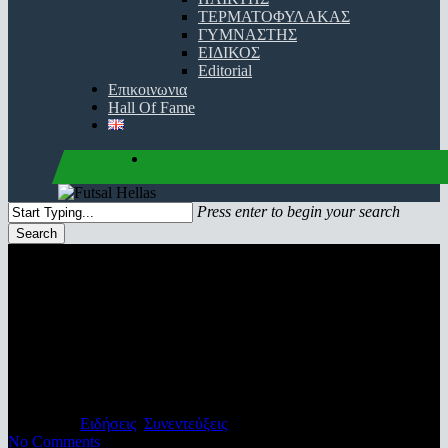
ΤΕΡΜΑΤΟΦΥΛΑΚΑΣ
ΓΥΜΝΑΣΤΗΣ
ΕΙΔΙΚΟΣ
Editorial
Επικοινωνια
Hall Of Fame
facebook
youtube
instagram
Press enter to begin your search
Search
Close
Search
Καραβίδας: “Σκεφτόμαστε τη
δημιουργία Σωματείου
ποδοσφαιριστών Σάλας”
19/05/2020
Ειδήσεις
,
Συνεντεύξεις
No Comments