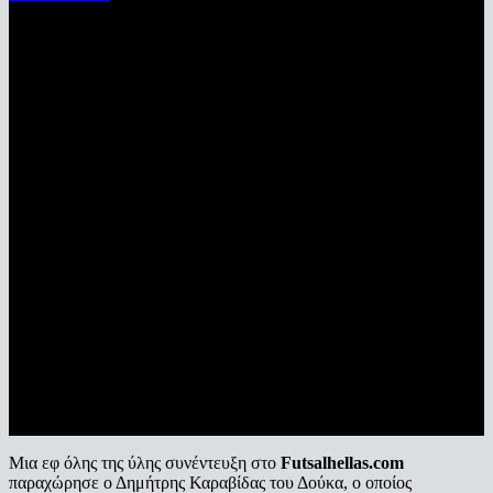
Μια εφ όλης της ύλης συνέντευξη στο
Futsalhellas.com
παραχώρησε ο Δημήτρης Καραβίδας του Δούκα, ο οποίος