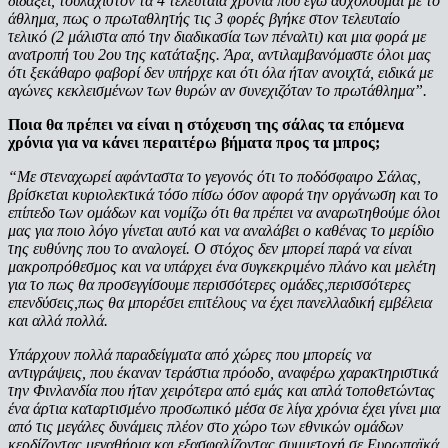
διδάξει, τουλάχιστον τα 4 τελευταία χρόνια που εγώ ασχολούμαι με το
άθλημα, πως ο πρωταθλητής τις 3 φορές βγήκε στον τελευταίο
τελικό (2 μάλιστα από την διαδικασία των πέναλτι) και μια φορά με
ανατροπή του 2ου της κατάταξης. Άρα, αντιλαμβανόμαστε όλοι μας
ότι ξεκάθαρο φαβορί δεν υπήρχε και ότι όλα ήταν ανοιχτά, ειδικά με
αγώνες κεκλεισμένων των θυρών αν συνεχιζόταν το πρωτάθλημα”.
Ποια θα πρέπει να είναι η στόχευση της σάλας τα επόμενα
χρόνια για να κάνει περαιτέρω βήματα προς τα μπρος;
“Με στεναχωρεί αφάνταστα το γεγονός ότι το ποδόσφαιρο Σάλας,
βρίσκεται κυριολεκτικά τόσο πίσω όσον αφορά την οργάνωση και το
επίπεδο των ομάδων και νομίζω ότι θα πρέπει να αναρωτηθούμε όλοι
μας για ποιο λόγο γίνεται αυτό και να αναλάβει ο καθένας το μερίδιο
της ευθύνης που το αναλογεί. Ο στόχος δεν μπορεί παρά να είναι
μακροπρόθεσμος και να υπάρχει ένα συγκεκριμένο πλάνο και μελέτη
για το πως θα προσεγγίσουμε περισσότερες ομάδες,περισσότερες
επενδύσεις,πως θα μπορέσει επιτέλους να έχει πανελλαδική εμβέλεια
και αλλά πολλά.
Υπάρχουν πολλά παραδείγματα από χώρες που μπορείς να
αντιγράψεις, που έκαναν τεράστια πρόοδο, αναφέρω χαρακτηριστικά
την Φινλανδία που ήταν χειρότερα από εμάς και απλά τοποθετώντας
ένα άρτια καταρτισμένο προσωπικό μέσα σε λίγα χρόνια έχει γίνει μια
από τις μεγάλες δυνάμεις πλέον στο χώρο των εθνικών ομάδων
κερδίζοντας μεγαθήρια και εξασφαλίζοντας συμμετοχή σε Ευρωπαϊκά