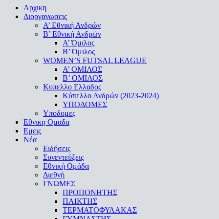
Close
Αρχικη
Menu
Διοργανωσεις
Α’ Εθνική Ανδρών
Β’ Εθνική Ανδρών
A’ Όμιλος
Β’ Όμιλος
WOMEN’S FUTSAL LEAGUE
A’ ΟΜΙΛΟΣ
Β’ ΟΜΙΛΟΣ
Κυπελλο Ελλαδος
Κύπελλο Ανδρών (2023-2024)
ΥΠΟΔΟΜΕΣ
Υποδομες
Εθνικη Ομαδα
Εμεις
Νέα
Ειδήσεις
Συνεντεύξεις
Εθνική Ομάδα
Διεθνή
ΓΝΩΜΕΣ
ΠΡΟΠΟΝΗΤΗΣ
ΠΑΙΚΤΗΣ
ΤΕΡΜΑΤΟΦΥΛΑΚΑΣ
ΓΥΜΝΑΣΤΗΣ