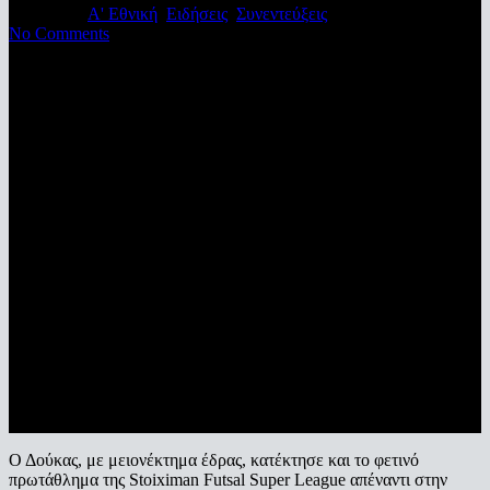
27/05/2022
Α' Εθνική
,
Ειδήσεις
,
Συνεντεύξεις
No Comments
Ο Δούκας, με μειονέκτημα έδρας, κατέκτησε και το φετινό
πρωτάθλημα της Stoiximan Futsal Super League απέναντι στην