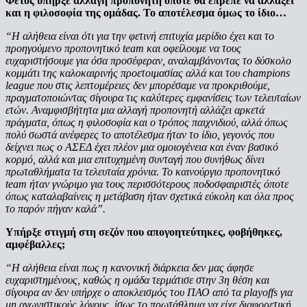
Φέτος υπήρξε αλλαγή προπονητή οπότε θα έπρεπε να αλλάξει
και η φιλοσοφία της ομάδας. Το αποτέλεσμα όμως το ίδιο…
“Η αλήθεια είναι ότι για την φετινή επιτυχία μερίδιο έχει και το
προηγούμενο προπονητικό team και οφείλουμε να τους
ευχαριστήσουμε για όσα προσέφεραν, αναλαμβάνοντας το δύσκολο
κομμάτι της καλοκαιρινής προετοιμασίας αλλά και του champions
league που στις λεπτομέρειες δεν μπορέσαμε να προκριθούμε,
πραγματοποιώντας σίγουρα τις καλύτερες εμφανίσεις των τελευταίων
ετών. Αναμφισβήτητα μια αλλαγή προπονητή αλλάζει αρκετά
πράγματα, όπως η φιλοσοφία και ο τρόπος παιχνιδιού, αλλά όπως
πολύ σωστά ανέφερες το αποτέλεσμα ήταν το ίδιο, γεγονός που
δείχνει πως ο ΑΣΕΔ έχει πλέον μια ομοιογένεια και έναν βασικό
κορμό, αλλά και μια επιτυχημένη συνταγή που συνήθως δίνει
πρωταθλήματα τα τελευταία χρόνια. Το καινούργιο προπονητικό
team ήταν γνώριμο για τους περισσότερους ποδοσφαιριστές όποτε
όπως καταλαβαίνεις η μετάβαση ήταν σχετικά εύκολη και όλα προς
το παρόν πήγαν καλά”.
Υπήρξε στιγμή στη σεζόν που απογοητεύτηκες, φοβήθηκες,
αμφέβαλλες;
“Η αλήθεια είναι πως η κανονική διάρκεια δεν μας άφησε
ευχαριστημένους, καθώς η ομάδα τερμάτισε στην 3η θέση και
σίγουρα αν δεν υπήρχε ο αποκλεισμός του ΠΑΟ από τα playoffs για
μη αγωνιστικούς λόγους, ίσως το πρωτάθλημα να είχε διαφορετική