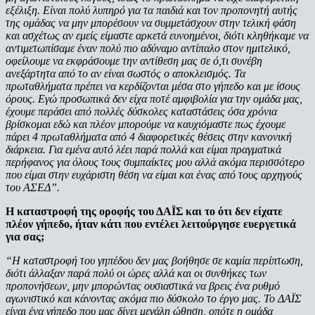
εξέλιξη. Είναι πολύ λυπηρό για τα παιδιά και τον προπονητή αυτής
της ομάδας να μην μπορέσουν να συμμετάσχουν στην τελική φάση
και ασχέτως αν εμείς είμαστε αρκετά ευνοημένοι, διότι κληθήκαμε να
αντιμετωπίσαμε έναν πολύ πιο αδύναμο αντίπαλο στον ημιτελικό,
οφείλουμε να εκφράσουμε την αντίθεση μας σε ό,τι συνέβη
ανεξάρτητα από το αν είναι σωστός ο αποκλεισμός. Τα
πρωταθλήματα πρέπει να κερδίζονται μέσα στο γήπεδο και με ίσους
όρους. Εγώ προσωπικά δεν είχα ποτέ αμφιβολία για την ομάδα μας,
έχουμε περάσει από πολλές δύσκολες καταστάσεις όσα χρόνια
βρίσκομαι εδώ και πλέον μπορούμε να καυχιόμαστε πως έχουμε
πάρει 4 πρωταθλήματα από 4 διαφορετικές θέσεις στην κανονική
διάρκεια. Για εμένα αυτό λέει παρά πολλά και είμαι πραγματικά
περήφανος για όλους τους συμπαίκτες μου αλλά ακόμα περισσότερο
που είμαι στην ευχάριστη θέση να είμαι και ένας από τους αρχηγούς
του ΑΣΕΔ”.
Η καταστροφή της οροφής του ΔΑΪΣ και το ότι δεν είχατε
πλέον γήπεδο, ήταν κάτι που εντέλει λειτούργησε ευεργετικά
για σας;
“Η καταστροφή του γηπέδου δεν μας βοήθησε σε καμία περίπτωση,
διότι άλλαξαν παρά πολύ οι ώρες αλλά και οι συνθήκες των
προπονήσεων, μην μπορώντας ουσιαστικά να βρεις ένα ρυθμό
αγωνιστικό και κάνοντας ακόμα πιο δύσκολο το έργο μας. Το ΔΑΪΣ
είναι ένα γήπεδο που μας δίνει μεγάλη ώθηση, οπότε η ομάδα