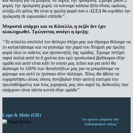
και θέληση για να μπορείς να πάρεις την πρόκριση. Έχουμε χάσει 2
φορές την πρόκριση χωρίς να κάνουμε κάποια ήττα στους ομίλους,
ελπίζω ότι φέτος θα είναι η πρώτη φορά που ο ΑΣΕΔ θα κερδίσει την
πρόκριση σε ευρωπαϊκό επίπεδο”.
Μπροστά υπάρχει και το Κύπελλο, η σεζόν δεν έχει
ολοκληρωθεί. Τρώγοντας ανοίγει η όρεξη;
“Το κύπελλο αποτελεί τον δεύτερο στόχο μας και σίγουρα θέλουμε να
το κατακτήσουμε και να γευτούμε την χαρά του Νταμπλ για πρώτη
φορά όλοι οι παίκτες και προπονητές της ομάδας. Έχουμε πετύχει
παρά πολλά αυτά τα 6 χρόνια που εγώ προσωπικά βρίσκομαι στην
ομάδα και αυτό είναι κάτι το οποίο μας λείπει και για αυτό θα
δώσουμε το 100% των δυνατοτήτων μας για να μπορέσουμε να
φέρουμε και αυτό το τρόπαιο στον σύλλογο. Τέλος θα ήθελα να
ευχαριστήσω όλους όσους συνέβαλαν στην φετινή επιτυχία του
πρωταθλήματος και τους χορηγούς μας που παρά τις δυσκολίες που
υπάρχουν είναι πάντα κοντά στην ομάδα”.
Logo & Moto (GR)
"το πρώτο ελληνικό site
ποδοσφαίρου σάλας"