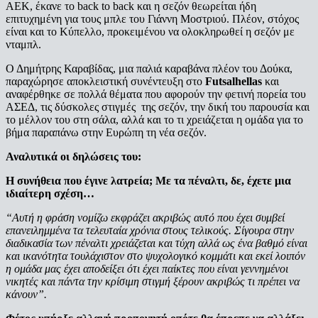
ΑΕΚ, έκανε το back to back και η σεζόν θεωρείται ήδη
επιτυχημένη για τους μπλε του Γιάννη Μοστριού. Πλέον, στόχος
είναι και το Κύπελλο, προκειμένου να ολοκληρωθεί η σεζόν με
νταμπλ.
Ο Δημήτρης Καραβίδας, μια παλιά καραβάνα πλέον του Δούκα,
παραχώρησε αποκλειστική συνέντευξη στο
Futsalhellas
και
αναφέρθηκε σε πολλά θέματα που αφορούν την φετινή πορεία του
ΑΣΕΔ, τις δύσκολες στιγμές της σεζόν, την δική του παρουσία και
το μέλλον του στη σάλα, αλλά και το τι χρειάζεται η ομάδα για το
βήμα παραπάνω στην Ευρώπη τη νέα σεζόν.
Αναλυτικά οι δηλώσεις του:
Η συνήθεια που έγινε λατρεία; Με τα πέναλτι, δε, έχετε μια
ιδιαίτερη σχέση…
“Αυτή η φράση νομίζω εκφράζει ακριβώς αυτό που έχει συμβεί
επανειλημμένα τα τελευταία χρόνια στους τελικούς. Σίγουρα στην
διαδικασία των πέναλτι χρειάζεται και τύχη αλλά ως ένα βαθμό είναι
και ικανότητα τουλάχιστον στο ψυχολογικό κομμάτι και εκεί λοιπόν
η ομάδα μας έχει αποδείξει ότι έχει παίκτες που είναι γεννημένοι
νικητές και πάντα την κρίσιμη στιγμή ξέρουν ακριβώς τι πρέπει να
κάνουν”.