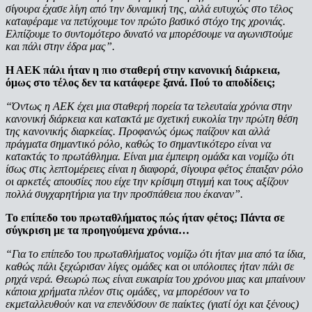
σίγουρα έχασε λίγη από την δυναμική της, αλλά ευτυχώς στο τέλος
καταφέραμε να πετύχουμε τον πρώτο βασικό στόχο της χρονιάς.
Ελπίζουμε το συντομότερο δυνατό να μπορέσουμε να αγωνιστούμε
και πάλι στην έδρα μας”.
Η ΑΕΚ πάλι ήταν η πιο σταθερή στην κανονική διάρκεια,
όμως στο τέλος δεν τα κατάφερε ξανά. Πού το αποδίδεις;
“Όντως η ΑΕΚ έχει μια σταθερή πορεία τα τελευταία χρόνια στην
κανονική διάρκεια και κατακτά με σχετική ευκολία την πρώτη θέση
της κανονικής διαρκείας. Προφανώς όμως παίζουν και αλλά
πράγματα σημαντικό ρόλο, καθώς το σημαντικότερο είναι να
κατακτάς το πρωτάθλημα. Είναι μια έμπειρη ομάδα και νομίζω ότι
ίσως στις λεπτομέρειες είναι η διαφορά, σίγουρα φέτος έπαιξαν ρόλο
οι αρκετές απουσίες που είχε την κρίσιμη στιγμή και τους αξίζουν
πολλά συγχαρητήρια για την προσπάθεια που έκαναν”.
Το επίπεδο του πρωταθλήματος πώς ήταν φέτος; Πάντα σε
σύγκριση με τα προηγούμενα χρόνια…
“Για το επίπεδο του πρωταθλήματος νομίζω ότι ήταν μια από τα ίδια,
καθώς πάλι ξεχώρισαν λίγες ομάδες και οι υπόλοιπες ήταν πάλι σε
ρηχά νερά. Θεωρώ πως είναι ευκαιρία του χρόνου μιας και μπαίνουν
κάποια χρήματα πλέον στις ομάδες, να μπορέσουν να το
εκμεταλλευθούν και να επενδύσουν σε παίκτες (γιατί όχι και ξένους)