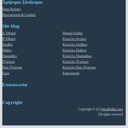
Χρήσιμοι Σύνδεσμοι
Όροι Χρήσης
Ιδιωτικότητα & Cookies
Site Map
Α' Εθνική
Εθνική Ομάδα
Β' Εθνική
Κύπελλο Αντρών
Έφηβοι
Κύπελλο Εφήβων
Παίδες
Κύπελλο Παίδων
Παμπαίδες
Κύπελλο Παμπαίδων
Τζούνιορ
Κύπελλο Τζούνιορ
Προ-Τζούνιορ
Κύπελλο Προ-Τζούνιορ
Εμείς
Επικοινωνία
Επικοινωνία
Copyright
Copyright © [y]
futsalhellas.com
All rights reserved