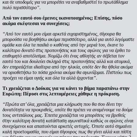
και σε υποδομές για να μπορέσει να αναβαθμιστεί το πρωτάθλημα
πολύ περισσότερο”.
Από τον εαυτό σου έμεινες ικανοποιημένος; Επίσης, πόσο
ακόμα σκέφτεσαι να συνεχίσεις;
“Από τον εαυτό μου είμαι αρκετά ευχαριστημένος, σίγουρα θα
μπορούσα να βοηθήσω ακόμα περισσότερο, αλλά για αυτό λεγόμαστε
ομάδα και όλα τα παιδιά ο καθένας από την μεριά του, έκανε το
καλύτερο δυνατό στις προπονήσεις και τους αγώνες για να έρθει το
επιθυμητό αποτέλεσμα. Νομίζω ότι ένας αθλητής αν σέβεται τον
εαυτό του και δουλεύει σκληρά στις προπονήσεις αλλά και ατομικά,
δεν επηρεάζεται ιδιαίτερα από την ηλικία, οπότε δεν θα ήθελα ακόμα
να οριοθετήσω το πόσα χρόνια ακόμα θα αγωνίζομαι. Πιστεύω πως
προέχει να είμαι υγιής και όλα τα αλλά έρχονται”.
Τι χρειάζεται ο Δούκας για να κάνει το βήμα παραπάνω στην
Ευρώπη; Πέρυσι στις λεπτομέρειες χάθηκε η πρόκριση.
“Πρώτα απ’ όλα, χρειάζεται μια κλήρωση που θα σου δίνει την
δυνατότητα να προκριθείς, οπότε θα πρέπει να αναμένουμε να δούμε
τους αντιπάλους μας. Έπειτα χρειάζεται να μπορέσεις να βρεθείς
στην καλύτερη δυνατή κατάσταση αγωνιστικά καθώς οι αγώνες είναι
συνεχόμενοι και απαιτούνται αρκετές αντοχές. Όποτε αυτό σημαίνει
καλή προετοιμασία, που είμαι σίγουρος πως θα γίνει αλλά και πίστη