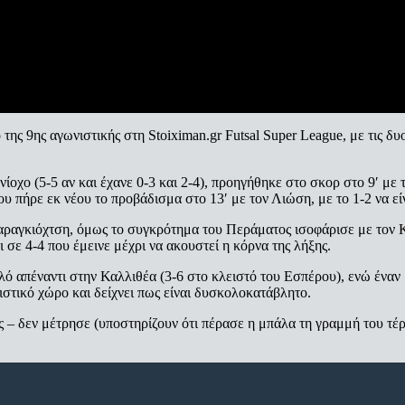
ης 9ης αγωνιστικής στη Stoiximan.gr Futsal Super League, με τις δυ
νίοχο (5-5 αν και έχανε 0-3 και 2-4), προηγήθηκε στο σκορ στο 9′ μ
πήρε εκ νέου το προβάδισμα στο 13′ με τον Λιώση, με το 1-2 να εί
αραγκιόχτση, όμως το συγκρότημα του Περάματος ισοφάρισε με τον Κα
 σε 4-4 που έμεινε μέχρι να ακουστεί η κόρνα της λήξης.
ό απέναντι στην Καλλιθέα (3-6 στο κλειστό του Εσπέρου), ενώ έναν β
ιστικό χώρο και δείχνει πως είναι δυσκολοκατάβλητο.
 – δεν μέτρησε (υποστηρίζουν ότι πέρασε η μπάλα τη γραμμή του τέρμ