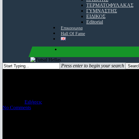
ΤΕΡΜΑΤΟΦΥΛΑΚΑΣ
ΓΥΜΝΑΣΤΗΣ
ΕΙΔΙΚΟΣ
Editorial
Επικοινωνια
Hall Of Fame
facebook
youtube
instagram
Press enter to begin your search
Searc
Close
Search
Ισοπαλό το ματς θρίλερ στη Σα
10/11/2019
Ειδήσεις
No Comments