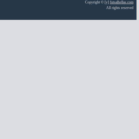
Copyright © [y]
futsalhellas.com
All rights reserved