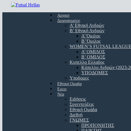
Skip
to
Menu
main
Αρχικη
content
Διοργανωσεις
Α’ Εθνική Ανδρών
Β’ Εθνική Ανδρών
A’ Όμιλος
Β’ Όμιλος
WOMEN’S FUTSAL LEAGU
A’ ΟΜΙΛΟΣ
Β’ ΟΜΙΛΟΣ
Κυπελλο Ελλαδος
Κύπελλο Ανδρών (2023-2
ΥΠΟΔΟΜΕΣ
Υποδομες
Εθνικη Ομαδα
Εμεις
Νέα
Ειδήσεις
Συνεντεύξεις
Εθνική Ομάδα
Διεθνή
ΓΝΩΜΕΣ
ΠΡΟΠΟΝΗΤΗΣ
ΠΑΙΚΤΗΣ