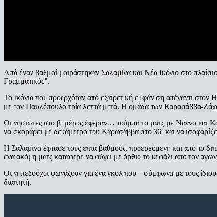
Από έναν βαθμοί μοιράστηκαν Σαλαμίνα και Νέο Ικόνιο στο πλαίσιο τ
Γραμματικός”.
Το Ικόνιο που προερχόταν από εξαιρετική εμφάνιση απέναντι στον Η
με τον Παυλόπουλο τρία λεπτά μετά. Η ομάδα των Καρασάββα-Ζάχου 
Οι νησιώτες στο β’ μέρος έφεραν… τούμπα το ματς με Νάννο και Κ
να σκοράρει με δεκάμετρο του Καρασάββα στο 36′ και να ισοφαρίζει
Η Σαλαμίνα έφτασε τους επτά βαθμούς, προερχόμενη και από το διπλ
ένα ακόμη ματς κατάφερε να φύγει με όρθιο το κεφάλι από τον αγων
Οι γηπεδούχοι φωνάζουν για ένα γκολ που – σύμφωνα με τους ίδιους
διαιτητή.