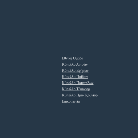
Εθνική Ομάδα
Κύπελλο Αντρών
Κύπελλο Εφήβων
Κύπελλο Παίδων
Κύπελλο Παμπαίδων
Κύπελλο Τζούνιορ
Κύπελλο Προ-Τζούνιορ
Επικοινωνία