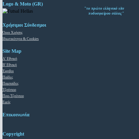
Logo & Moto (GR)
"το πρώτο ελληνικό site
ποδοσφαίρου σάλας"
Χρήσιμοι Σύνδεσμοι
Όροι Χρήσης
Ιδιωτικότητα & Cookies
Site Map
Α' Εθνική
Β' Εθνική
Έφηβοι
Παίδες
Παμπαίδες
Τζούνιορ
Προ-Τζούνιορ
Εμείς
Επικοινωνία
Copyright