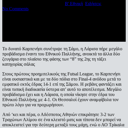
21/02/2022
28 Φεβρουαρίου, 2022
Β' Εθνική
,
Ειδήσεις
No Comments
Το δυνατό Καρπενήσι συνέτριψε τη Σάμο, η Λάρισα πήρε μεγάλο
προβάδισμα έναντι του Εθνικού Παλλήνης, ανοικτά τα άλλα δύο
ζευγάρια στο πλαίσιο της φάσης των “8” της 2ης τη τάξει
κατηγορίας σάλας
Στους πρώτους προημιτελικούς της Futsal League, το Καρπενήσι
είναι ουσιαστικά και με τα δύο πόδια στο Final-4 ανόδου μετά το
εμφατικό εκτός έδρας 14-1 επί της Σάμου. Η ρεβάνς φαντάζει και
είναι τυπική διαδικασία ύστερα απ’ αυτό το αποτέλεσμα. Μεγάλο
προβάδισμα έχει και η Λάρισα, η οποία νίκησε στην έδρα του
Εθνικού Παλλήνης με 4-1. Οι Θεσσαλοί έχουν αναμφίβολα τον
πρώτο λόγο για να προχωρήσουν.
Από ‘κει και πέρα, ο Αδέσποτος Αθηνών επικράτησε 3-2 των
Τραχώνων Αλίμου σε ένα κλειστό ματς και τίποτα δεν μπορεί να
αποκλειστεί για την δεύτερη μεταξύ τους μάχη, ενώ ο ΑΟ Τρίκαλα