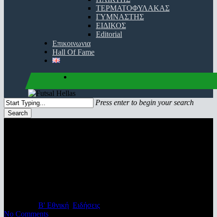
ΤΕΡΜΑΤΟΦΥΛΑΚΑΣ
ΓΥΜΝΑΣΤΗΣ
ΕΙΔΙΚΟΣ
Editorial
Επικοινωνια
Hall Of Fame
facebook
youtube
instagram
Press enter to begin your search
Search
Close
Search
Futsal League: Σίφουνας ο
Εθνικός Παλλήνης, 4Χ4 ο
Αδέσποτος
09/11/2021
Β' Εθνική
,
Ειδήσεις
No Comments