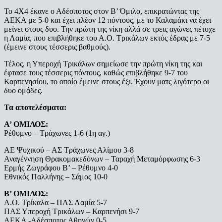
Το 4Χ4 έκανε ο Αδέσποτος στον Β’ Όμιλο, επικρατώντας της
ΑΕΚΑ με 5-0 και έχει πλέον 12 πόντους, με το Καλαμάκι να έχει
μείνει στους δυο. Την πρώτη της νίκη αλλά σε τρεις αγώνες πέτυχε
η Λαμία, που επιβλήθηκε του Α.Ο. Τρικάλων εκτός έδρας με 7-5
(έμεινε στους τέσσερις βαθμούς).
Τέλος, η Υπεροχή Τρικάλων σημείωσε την πρώτη νίκη της και
έφτασε τους τέσσερις πόντους, καθώς επιβλήθηκε 9-7 του
Καρπενησίου, το οποίο έμεινε στους έξι. Έχουν ματς λιγότερο οι
δυο ομάδες.
Τα αποτελέσματα:
Α’ ΟΜΙΛΟΣ:
Ρέθυμνο – Τράχωνες 1-6 (1η αγ.)
ΑΕ Ψυχικού – ΑΣ Τράχωνες Αλίμου 3-8
Αναγέννηση Θρακομακεδόνων – Ταραχή Μεταμόρφωσης 6-3
Ερμής Ζωγράφου Β’ – Ρέθυμνο 4-0
Εθνικός Παλλήνης – Σάμος 10-0
Β’ ΟΜΙΛΟΣ:
Α.Ο. Τρίκαλα – ΠΑΣ Λαμία 5-7
ΠΑΣ Υπεροχή Τρικάλων – Καρπενήσι 9-7
ΑΕΚΑ -Αδέσποτος Αθηνών 0-5