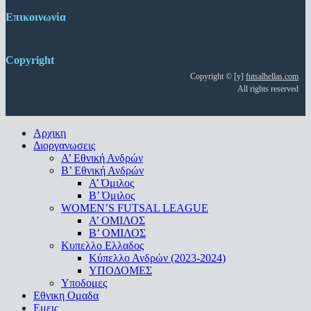
Επικοινωνία
Copyright
Copyright © [y]
futsalhellas.com
All rights reserved
Close
Αρχικη
Menu
Διοργανωσεις
Α’ Εθνική Ανδρών
Β’ Εθνική Ανδρών
A’ Όμιλος
Β’ Όμιλος
WOMEN’S FUTSAL LEAGUE
A’ ΟΜΙΛΟΣ
Β’ ΟΜΙΛΟΣ
Κυπελλο Ελλαδος
Κύπελλο Ανδρών (2023-2024)
ΥΠΟΔΟΜΕΣ
Υποδομες
Εθνικη Ομαδα
Εμεις