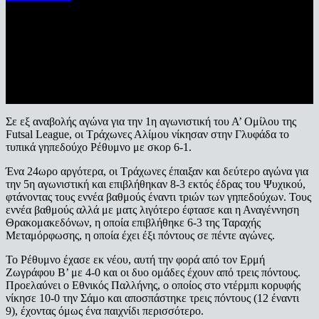
Σε εξ αναβολής αγώνα για την 1η αγωνιστική του Α’ Ομίλου της
Futsal League, οι Τράχωνες Αλίμου νίκησαν στην Γλυφάδα το
τυπικά γηπεδούχο Ρέθυμνο με σκορ 6-1.
Ένα 24ωρο αργότερα, οι Τράχωνες έπαιξαν και δεύτερο αγώνα για
την 5η αγωνιστική και επιβλήθηκαν 8-3 εκτός έδρας του Ψυχικού,
φτάνοντας τους εννέα βαθμούς έναντι τριών των γηπεδούχων. Τους
εννέα βαθμούς αλλά με ματς λιγότερο έφτασε και η Αναγέννηση
Θρακομακεδόνων, η οποία επιβλήθηκε 6-3 της Ταραχής
Μεταμόρφωσης, η οποία έχει έξι πόντους σε πέντε αγώνες.
Το Ρέθυμνο έχασε εκ νέου, αυτή την φορά από τον Ερμή
Ζωγράφου Β’ με 4-0 και οι δυο ομάδες έχουν από τρεις πόντους.
Προελαύνει ο Εθνικός Παλλήνης, ο οποίος στο ντέρμπι κορυφής
νίκησε 10-0 την Σάμο και αποσπάστηκε τρεις πόντους (12 έναντι
9), έχοντας όμως ένα παιχνίδι περισσότερο.