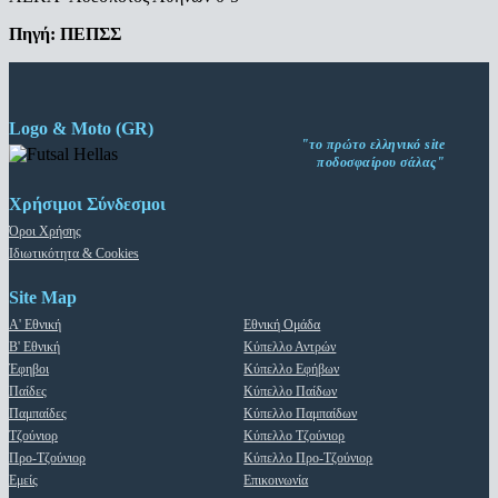
Πηγή: ΠΕΠΣΣ
Logo & Moto (GR)
"το πρώτο ελληνικό site
ποδοσφαίρου σάλας"
Χρήσιμοι Σύνδεσμοι
Όροι Χρήσης
Ιδιωτικότητα & Cookies
Site Map
Α' Εθνική
Εθνική Ομάδα
Β' Εθνική
Κύπελλο Αντρών
Έφηβοι
Κύπελλο Εφήβων
Παίδες
Κύπελλο Παίδων
Παμπαίδες
Κύπελλο Παμπαίδων
Τζούνιορ
Κύπελλο Τζούνιορ
Προ-Τζούνιορ
Κύπελλο Προ-Τζούνιορ
Εμείς
Επικοινωνία