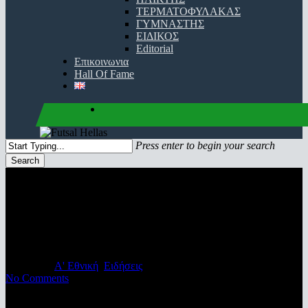
ΤΕΡΜΑΤΟΦΥΛΑΚΑΣ
ΓΥΜΝΑΣΤΗΣ
ΕΙΔΙΚΟΣ
Editorial
Επικοινωνια
Hall Of Fame
facebook
youtube
instagram
Press enter to begin your search
Search
Close
Search
Σπουδαίο τρίποντο η Κόμπρα
στον Άγιο Θωμά
19/11/2023
Α' Εθνική
,
Ειδήσεις
No Comments