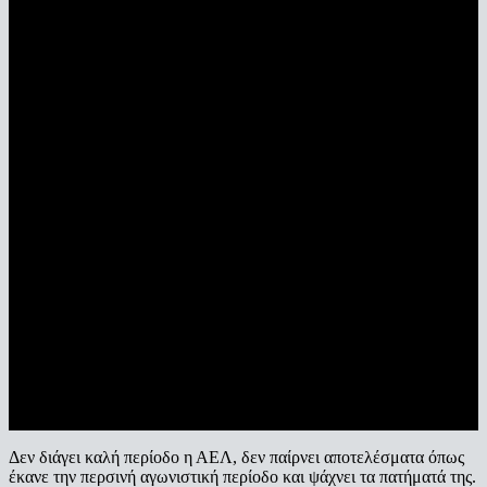
Δεν διάγει καλή περίοδο η ΑΕΛ, δεν παίρνει αποτελέσματα όπως
έκανε την περσινή αγωνιστική περίοδο και ψάχνει τα πατήματά της.