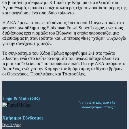
Οι βυσσινί ηττήθηκαν με 3-1 από την Κόμπρα στο κλειστό του
Αγίου Θωμά, η οποία έπαιξε καλύτερα, είχε την ουσία το μέρος της
και πανηγύρισε ένα σπουδαίο τρίποντο.
Η ΑΕΛ έμεινε στους επτά πόντους έπειτα από 11 αγωνιστικές στο
φετινό πρωτάθλημα της Stoiximan Futsal Super League, ενώ τους
διπλάσιους έχει η ομάδα του Βύρωνα, η οποία παρουσιάζει μια
αξιοθαύμαστη σταθερότητα και με τέτοιες νίκες “χτίζει” ψυχολογία
για την συνέχεια της σεζόν.
Το συγκρότημα του Χάρη Γράψα προηγήθηκε 2-1 στο πρώτο
20λεπτο, ενώ στο δεύτερο κομμάτι του αγώνα πέτυχε άλλο ένα
τέρμα και “κλείδωσε” το σπουδαίο διπλό. Για την ΑΕΛ σκόραρε ο
Δημολιός, ενώ για την Κόμπρα τον δρόμο προς τα δίχτυα βρήκαν
οι Ορφανάκος, Τρουλιτάκης και Τσατσούλης.
Logo & Moto (GR)
"το πρώτο ελληνικό site
ποδοσφαίρου σάλας"
Χρήσιμοι Σύνδεσμοι
Όροι Χρήσης