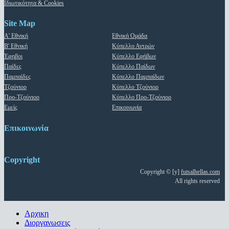
Ιδιωτικότητα & Cookies
Site Map
Α' Εθνική
Εθνική Ομάδα
Β' Εθνική
Κύπελλο Αντρών
Έφηβοι
Κύπελλο Εφήβων
Παίδες
Κύπελλο Παίδων
Παμπαίδες
Κύπελλο Παμπαίδων
Τζούνιορ
Κύπελλο Τζούνιορ
Προ-Τζούνιορ
Κύπελλο Προ-Τζούνιορ
Εμείς
Επικοινωνία
Επικοινωνία
Copyright
Copyright © [y]
futsalhellas.com
All rights reserved
Close
Αρχικη
Menu
Διοργανωσεις