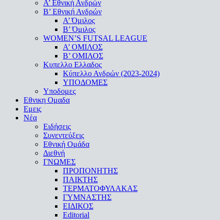
Α’ Εθνική Ανδρών
Β’ Εθνική Ανδρών
A’ Όμιλος
Β’ Όμιλος
WOMEN’S FUTSAL LEAGUE
A’ ΟΜΙΛΟΣ
Β’ ΟΜΙΛΟΣ
Κυπελλο Ελλαδος
Κύπελλο Ανδρών (2023-2024)
ΥΠΟΔΟΜΕΣ
Υποδομες
Εθνικη Ομαδα
Εμεις
Νέα
Ειδήσεις
Συνεντεύξεις
Εθνική Ομάδα
Διεθνή
ΓΝΩΜΕΣ
ΠΡΟΠΟΝΗΤΗΣ
ΠΑΙΚΤΗΣ
ΤΕΡΜΑΤΟΦΥΛΑΚΑΣ
ΓΥΜΝΑΣΤΗΣ
ΕΙΔΙΚΟΣ
Editorial