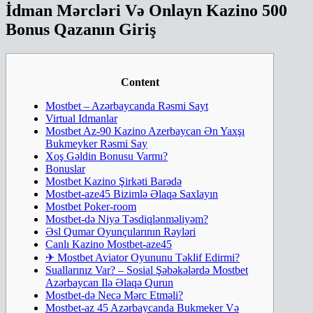
İdman Mərcləri Və Onlayn Kazino 500
Bonus Qazanın Giriş
Content
Mostbet – Azərbaycanda Rəsmi Sayt
Virtual Idmanlar
Mostbet Az-90 Kazino Azerbaycan Ən Yaxşı
Bukmeyker Rəsmi Say
Xoş Gəldin Bonusu Varmı?
Bonuslar
Mostbet Kazino Şirkəti Barədə
Mostbet-aze45 Bizimlə Əlaqə Saxlayın
Mostbet Poker-room
Mostbet-də Niyə Təsdiqlənməliyəm?
Əsl Qumar Oyunçularının Rəyləri
Canlı Kazino Mostbet-aze45
✈ Mostbet Aviator Oyununu Təklif Edirmi?
Suallarınız Var? – Sosial Şəbəkələrdə Mostbet
Azərbaycan Ilə Əlaqə Qurun
Mostbet-də Necə Mərc Etməli?
Mostbet-az 45 Azərbaycanda Bukmeker Və