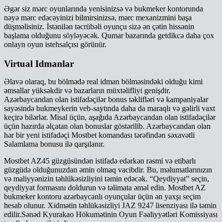
Əgər siz mərc oyunlarında yenisinizsə və bukmeker kontorunda
nəyə mərc edəcəyinizi bilmirsinizsə, mərc mexanizmini başa
düşməlisiniz. İstənilən təcrübəli oyunçu sizə ən çətin hissənin
başlama olduğunu söyləyəcək. Qumar bazarında getdikcə daha çox
onlayn oyun istehsalçısı görünür.
Virtual Idmanlar
Əlavə olaraq, bu bölmədə real idman bölməsindəki olduğu kimi
əmsallar yüksəkdir və bazarların müxtəlifliyi genişdir.
Azərbaycandan olan istifadəçilər bonus təklifləri və kampaniyalar
sayəsində bukmeykerin veb-saytında daha da maraqlı və gəlirli vaxt
keçirə bilərlər. Misal üçün, aşağıda Azərbaycandan olan istifadəçilər
üçün hazırda əlçatan olan bonuslar göstərilib. Azərbaycandan olan
hər bir yeni istifadəçi Mostbet komandası tərəfindən səxavətli
Salamlama bonusu ilə qarşılanır.
Mostbet AZ45 güzgüsündən istifadə edərkən rəsmi və etibarlı
güzgüdə olduğunuzdan əmin olmaq vacibdir. Bu, məlumatlarınızın
və maliyyənizin təhlükəsizliyini təmin edəcək. “Qeydiyyat” seçin,
qeydiyyat formasını doldurun və təlimata əməl edin. Mostbet AZ
bukmeker kontoru azərbaycanlı oyunçular üçün ən yaxşı seçim
hesab olunur. Xidmətin təhlükəsizliyi JAZ 9247 lisenziyası ilə təmin
edilir.Sənəd Kyurakao Hökumətinin Oyun Fəaliyyətləri Komissiyası