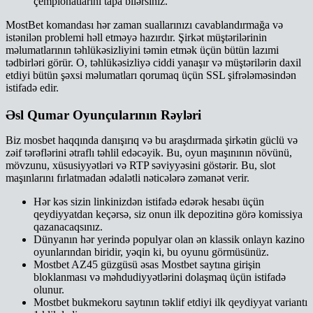
çempionatlarını tapa bilərsiniz.
MostBet komandası hər zaman suallarınızı cavablandırmağa və
istənilən problemi həll etməyə hazırdır. Şirkət müştərilərinin
məlumatlarının təhlükəsizliyini təmin etmək üçün bütün lazımi
tədbirləri görür. O, təhlükəsizliyə ciddi yanaşır və müştərilərin daxil
etdiyi bütün şəxsi məlumatları qorumaq üçün SSL şifrələməsindən
istifadə edir.
Əsl Qumar Oyunçularının Rəyləri
Biz mosbet haqqında danışırıq və bu araşdırmada şirkətin güclü və
zəif tərəflərini ətraflı təhlil edəcəyik. Bu, oyun maşınının növünü,
mövzunu, xüsusiyyətləri və RTP səviyyəsini göstərir. Bu, slot
maşınlarını fırlatmadan ədalətli nəticələrə zəmanət verir.
Hər kəs sizin linkinizdən istifadə edərək hesabı üçün
qeydiyyatdan keçərsə, siz onun ilk depozitinə görə komissiya
qazanacaqsınız.
Dünyanın hər yerində populyar olan ən klassik onlayn kazino
oyunlarından biridir, yəqin ki, bu oyunu görmüsünüz.
Mostbet AZ45 güzgüsü əsas Mostbet saytına girişin
bloklanması və məhdudiyyətlərini dolaşmaq üçün istifadə
olunur.
Mostbet bukmekoru saytının təklif etdiyi ilk qeydiyyat variantı