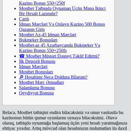
Kazino Bonus 550+250f
Mostbet Tətbiqdə Oynamaq Üçün Mənə Ikinci
Bir Hesab Lazımdır?
Canlı
İdman Mərcləri Və Onlayn Kazino 500 Bonus
Qazanın Giriş
Mostbet Az-45 Idman Mərcləri
Bukmeker Bonusları
Mostbet-az 45 Azərbaycanda Bukmeker Və
Kazino Bonus 550+250fs
☎ Mostbet Müştəri Dəstəyi Təklif Edirmi?
Ilk Depozi̇t Bonusu
İdman Mərcləri
Mostbet Bonusları
🔎 Hesabimi Necə Doldura Bi̇lərəm?
Mostbet Mərc Əmsalları
Salamlama Bonusu
Qeydiyyat Bonusu
Beləcə, Mostbet tətbiqini endirə biləcəksiniz və onun vasitəsilə bu
kazinonun bütün qumar oyunlarını oynaya biləcəksiniz. Əlavə
olaraq, tətbiqdə oynamağa başlamaq üçün yeni hesab yaratmağınıza
ehtiyac yoxdur. Artıq mövcud olan hesabınızın məlumatları ilə daxil