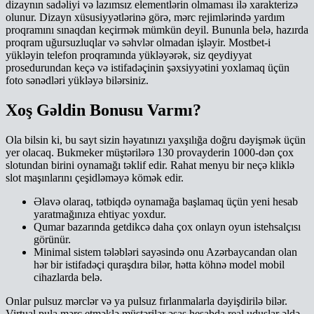
dizaynın sadəliyi və lazımsız elementlərin olmaması ilə xarakterizə
olunur. Dizayn xüsusiyyətlərinə görə, mərc rejimlərində yardım
proqramını sınaqdan keçirmək mümkün deyil. Bununla belə, hazırda
proqram uğursuzluqlar və səhvlər olmadan işləyir. Mostbet-i
yükləyin telefon proqramında yükləyərək, siz qeydiyyat
prosedurundan keçə və istifadəçinin şəxsiyyətini yoxlamaq üçün
foto sənədləri yükləyə bilərsiniz.
Xoş Gəldin Bonusu Varmı?
Ola bilsin ki, bu sayt sizin həyatınızı yaxşılığa doğru dəyişmək üçün
yer olacaq. Bukmeker müştərilərə 130 provayderin 1000-dən çox
slotundan birini oynamağı təklif edir. Rahat menyu bir neçə kliklə
slot maşınlarını çeşidləməyə kömək edir.
Əlavə olaraq, tətbiqdə oynamağa başlamaq üçün yeni hesab
yaratmağınıza ehtiyac yoxdur.
Qumar bazarında getdikcə daha çox onlayn oyun istehsalçısı
görünür.
Minimal sistem tələbləri sayəsində onu Azərbaycandan olan
hər bir istifadəçi quraşdıra bilər, hətta köhnə model mobil
cihazlarda belə.
Onlar pulsuz mərclər və ya pulsuz fırlanmalarla dəyişdirilə bilər.
Virtual pula mərc etməklə müştərilər əsas hesabda real uduşlar əldə