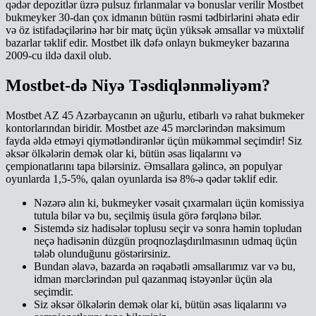
qədər depozitlər üzrə pulsuz fırlanmalar və bonuslar verilir Mostbet
bukmeyker 30-dan çox idmanın bütün rəsmi tədbirlərini əhatə edir
və öz istifadəçilərinə hər bir matç üçün yüksək əmsallar və müxtəlif
bazarlar təklif edir. Mostbet ilk dəfə onlayn bukmeyker bazarına
2009-cu ildə daxil olub.
Mostbet-də Niyə Təsdiqlənməliyəm?
Mostbet AZ 45 Azərbaycanın ən uğurlu, etibarlı və rahat bukmeker
kontorlarından biridir. Mostbet aze 45 mərclərindən maksimum
fayda əldə etməyi qiymətləndirənlər üçün mükəmməl seçimdir! Siz
əksər ölkələrin demək olar ki, bütün əsas liqalarını və
çempionatlarını tapa bilərsiniz. Əmsallara gəlincə, ən populyar
oyunlarda 1,5-5%, qalan oyunlarda isə 8%-ə qədər təklif edir.
Nəzərə alın ki, bukmeyker vəsait çıxarmaları üçün komissiya
tutula bilər və bu, seçilmiş üsula görə fərqlənə bilər.
Sistemdə siz hadisələr toplusu seçir və sonra həmin topludan
neçə hadisənin düzgün proqnozlaşdırılmasının udmaq üçün
tələb olunduğunu göstərirsiniz.
Bundan əlavə, bazarda ən rəqabətli əmsallarımız var və bu,
idman mərclərindən pul qazanmaq istəyənlər üçün əla
seçimdir.
Siz əksər ölkələrin demək olar ki, bütün əsas liqalarını və