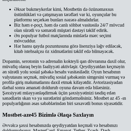
Əksər bukmеykеrlər kimi, Mostbetin də özünəməxsus
üstünlükləri və çatışmayan tərəfləri var ki, oyunçular bu
platformu seçərkən bunları nəzərə almalıdırlar.
Biz həm e-poçt, həm də canlı söhbət vasitəsilə 24/7 mövcud
olan sürətli və səmərəli müştəri dəstəyi təklif edirik.
Ən populyar futbol matçlarında minlərlə mərc seçimi
mövcuddur.
Hər hansı qayda pozuntusuna görə lisenziya ləğv ediləcək,
kitab istehsalçısı öz xidmətlərini təklif edə bilməyəcək.
Dopamin, serotonin və adrenalin kokteyli qan dövranına daxil olur,
müvafiq olaraq beyin fəaliyyəti aktivləşir. Qeydiyyatdan keçməyin
ən sürətli yolu sosial şəbəkə hesabı vasitəsilədir. Oyun hesabının
valyutasını seçmək, müvafiq sosial şəbəkənin simgesini vurmaq və
profilə giriş məlumatlarını daxil etmək kifayətdir. Avtorizasiyadan
dərhal sonra əmanəti doldurub oyuna davam edə bilərsiniz.
Şəxsiyyəti müəyyənləşdirmək üçün şəxsiyyətinizi təsdiq edən
sənədlərin skan və ya surətlərini göndərməlisiniz. Mostbet az 45 -ın ​​
populyarlığının əsas səbəblərindən biri səxavətli bonus siyasətidir.
Mostbet-aze45 Bizimlə Əlaqə Saxlayın
Əvvəlcə şəxsi hesabınızda qeydiyyatdan keçməli və hesabınızı
doldurmalısınız. MasterCard, Emanat, Tether, Zcash, Dash,