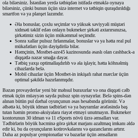
ola bilərsiniz. İstənilən yerdə tətbiqdən istifadə etməklə oynaya
bilərsiniz, çünki bunun üçün sizə internet və tətbiqin quraşdırıldığı
smartfon və ya planşet lazımdır.
Əla bonuslar, çoxlu seçimlər və yüksək səviyyəli müştəri
xidməti təklif edən onlayn bukmeker şirkəti axtarırsınızsa,
şirkətimiz sizin üçün mükəmməl seçimdir.
Sonra xallar pulsuz fırlanmalar, bonuslar və ya hətta real pul
mükafatları üçün dəyişdirilə bilər.
Həmçinin, Mostbet-aze45 kazinosunda əsaslı olan cashback-a
diqqətlə nəzər smağa dəyər.
Tətbiq yaxşı optimallaşdırlıb və əla işləyir, hətta köhnəlmiş
cihazlarda belə.
Mobil cihazlar üçün Mostbet-in inkişafı rahat mərclər üçün
optimal şəkildə hazırlanmışdır.
Bəzən provayderlər yeni bir məhsul buraxırlar və ona diqqəti cəlb
etmək üçün müəyyən sayda pulsuz spin oynayırlar. Belə spins-dən
alınan bütün pul dərhal oyunçunun əsas hesabında görünür. Və
əlbəttə ki, böyük idman tədbirləri və ya bayramlar ərəfəsində baş
tutan həmin promo-aksiyalara riayət etməyi unutmayın. Bukmeker
kontorunun 30 idman və 11 eSports növü üzrə əmsalları var.
Tədbirlərin böyük həcminə görə şirkət marjanı azaltmaq imkanı əldə
edir ki, bu da oyunçuların kotirovkalarını və qazanclarını artırır.
Daha az populyar çempionatlar və bazarlar üçün əmsalların