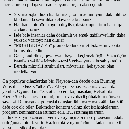
mərclərindən pul qazanmaq istəyənlər üçün əla seçimdir.
Sizi maraqlandıran hər bir matçı onun adının yanındakı ulduza
klikləməklə sevimlilərə əlavə edə bilərsiniz.
Hər hansı bir nöqtə aydın deyilsə, dəstək operatoru ilə əlaqə
saxlamalısınız.
İşdə belə insanlar daha dözümlü və əmək qabiliyyətlidir, daha
yüksək vəzifəyə nail olurlar.
“MOSTBETAZ-45” promo kodundan istifadə edin və artan
bonus əldə edin
Genişləndirilmiş qeydiyyatı həyata keçirmək üçün, Sizin üçün
istənilən şəkildə Mostbet-aze45 veb-saytında hesab yaradın.
Burada müxtəlif strukturları, mövzuları, hekayələri olan
modellər var.
Ən populyar cihazlardan biri Playson-dan dəbdə olan Burning
Wins-dir – klassik “albalı”, 3×3 oyun sahəsi və 5 mərc xətti ilə
yenilik. Oyunçular 5×3 slot tələb edirlər, məsələn, Betsoft-dan
Faerie Spells – meşə pəriləri, ruhlar və zəhərli göbələklər dünyasına
səyahət. Bu maşında potensial uduşlar ilkin mərc məbləğindən 500
dəfə çox ola bilər. Bukmeker kontoru yalnız slot istehsalçılarının
proqram təminatından istifadə edir. Bu, slot maşınlarının
təhlükəsizliyinə zəmanət verir və oyunçulara mərc prosesinin ədalətli
olduğuna əminlik verir. Kazino aktiv oyun üçün istifadəçilər daxili
valyuta – sikkələr alırlar.