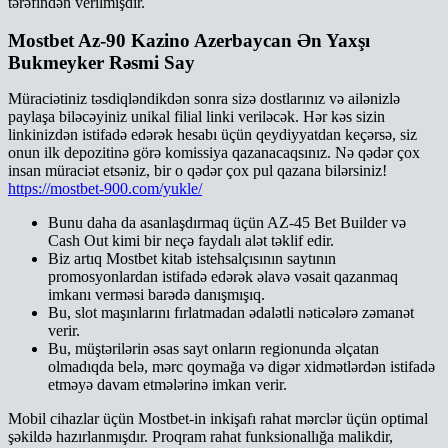
tərəfindən verilmişdir.
Mostbet Az-90 Kazino Azerbaycan Ən Yaxşı
Bukmeyker Rəsmi Say
Müraciətiniz təsdiqləndikdən sonra sizə dostlarınız və ailənizlə
paylaşa biləcəyiniz unikal filial linki veriləcək. Hər kəs sizin
linkinizdən istifadə edərək hesabı üçün qeydiyyatdan keçərsə, siz
onun ilk depozitinə görə komissiya qazanacaqsınız. Nə qədər çox
insan müraciət etsəniz, bir o qədər çox pul qazana bilərsiniz!
https://mostbet-900.com/yukle/
Bunu daha da asanlaşdırmaq üçün AZ-45 Bet Builder və
Cash Out kimi bir neçə faydalı alət təklif edir.
Biz artıq Mostbet kitab istehsalçısının saytının
promosyonlardan istifadə edərək əlavə vəsait qazanmaq
imkanı verməsi barədə danışmışıq.
Bu, slot maşınlarını fırlatmadan ədalətli nəticələrə zəmanət
verir.
Bu, müştərilərin əsas sayt onların regionunda əlçatan
olmadıqda belə, mərc qoymağa və digər xidmətlərdən istifadə
etməyə davam etmələrinə imkan verir.
Mobil cihazlar üçün Mostbet-in inkişafı rahat mərclər üçün optimal
şəkildə hazırlanmışdır. Proqram rahat funksionallığa malikdir,