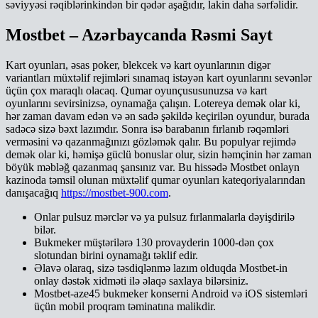
səviyyəsi rəqiblərinkindən bir qədər aşağıdır, lakin daha sərfəlidir.
Mostbet – Azərbaycanda Rəsmi Sayt
Kart oyunları, əsas poker, blekcek və kart oyunlarının digər
variantları müxtəlif rejimləri sınamaq istəyən kart oyunlarını sevənlər
üçün çox maraqlı olacaq. Qumar oyunçususunuzsa və kart
oyunlarını sevirsinizsə, oynamağa çalışın. Lotereya demək olar ki,
hər zaman davam edən və ən sadə şəkildə keçirilən oyundur, burada
sadəcə sizə bəxt lazımdır. Sonra isə barabanın fırlanıb rəqəmləri
verməsini və qazanmağınızı gözləmək qalır. Bu populyar rejimdə
demək olar ki, həmişə güclü bonuslar olur, sizin həmçinin hər zaman
böyük məbləğ qazanmaq şansınız var. Bu hissədə Mostbet onlayn
kazinoda təmsil olunan müxtəlif qumar oyunları kateqoriyalarından
danışacağıq
https://mostbet-900.com
.
Onlar pulsuz mərclər və ya pulsuz fırlanmalarla dəyişdirilə
bilər.
Bukmeker müştərilərə 130 provayderin 1000-dən çox
slotundan birini oynamağı təklif edir.
Əlavə olaraq, sizə təsdiqlənmə lazım olduqda Mostbet-in
onlay dəstək xidməti ilə əlaqə saxlaya bilərsiniz.
Mostbet-aze45 bukmeker konserni Android və iOS sistemləri
üçün mobil proqram təminatına malikdir.