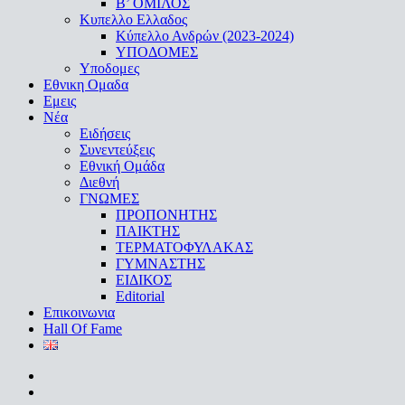
Β’ ΟΜΙΛΟΣ
Κυπελλο Ελλαδος
Κύπελλο Ανδρών (2023-2024)
ΥΠΟΔΟΜΕΣ
Υποδομες
Εθνικη Ομαδα
Εμεις
Νέα
Ειδήσεις
Συνεντεύξεις
Εθνική Ομάδα
Διεθνή
ΓΝΩΜΕΣ
ΠΡΟΠΟΝΗΤΗΣ
ΠΑΙΚΤΗΣ
ΤΕΡΜΑΤΟΦΥΛΑΚΑΣ
ΓΥΜΝΑΣΤΗΣ
ΕΙΔΙΚΟΣ
Editorial
Επικοινωνια
Hall Of Fame
facebook
youtube