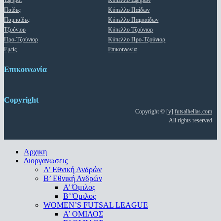
Έφηβοι
Κύπελλο Εφήβων
Παίδες
Κύπελλο Παίδων
Παμπαίδες
Κύπελλο Παμπαίδων
Τζούνιορ
Κύπελλο Τζούνιορ
Προ-Τζούνιορ
Κύπελλο Προ-Τζούνιορ
Εμείς
Επικοινωνία
Επικοινωνία
Copyright
Copyright © [y]
futsalhellas.com
All rights reserved
Close
Αρχικη
Menu
Διοργανωσεις
Α’ Εθνική Ανδρών
Β’ Εθνική Ανδρών
A’ Όμιλος
Β’ Όμιλος
WOMEN’S FUTSAL LEAGUE
A’ ΟΜΙΛΟΣ