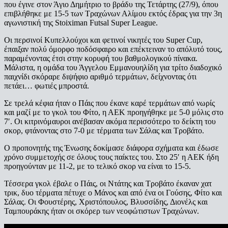
που έγινε στον Άγιο Δημήτριο το βράδυ της Τετάρτης (27/9), όπου
επιβλήθηκε με 15-5 των Τραχώνων Αλίμου εκτός έδρας για την 3η
αγωνιστική της Stoiximan Futsal Super League.
Οι περσινοί Κυπελλούχοι και φετινοί νικητές του Super Cup,
έπαιξαν πολύ όμορφο ποδόσφαιρο και επέκτειναν το απόλυτό τους,
παραμένοντας έτσι στην κορυφή του βαθμολογικού πίνακα.
Μάλιστα, η ομάδα του Άγγελου Εμμανουηλίδη για τρίτο διαδοχικό
παιχνίδι σκόραρε διψήφιο αριθμό τερμάτων, δείχνοντας ότι
πετάει… φωτιές μπροστά.
Σε τρελά κέφια ήταν ο Πάις που έκανε καρέ τερμάτων από νωρίς
και μαζί με το γκολ του Φίτο, η ΑΕΚ προηγήθηκε με 5-0 μόλις στο
7′. Οι κιτρινόμαυροι ανέβασαν ακόμα περισσότερο το δείκτη του
σκορ, φτάνοντας στο 7-0 με τέρματα των Σάλας και Τροβάτο.
Ο προπονητής της Ένωσης δοκίμασε διάφορα σχήματα και έδωσε
χρόνο συμμετοχής σε όλους τους παίκτες του. Στο 25′ η ΑΕΚ ήδη
προηγούνταν με 11-2, με το τελικό σκορ να είναι το 15-5.
Τέσσερα γκολ έβαλε ο Πάις, οι Ντάτης και Τροβάτο έκαναν χατ
τρικ, δυο τέρματα πέτυχε ο Μάνος και από ένα οι Γούσης, Φίτο και
Σάλας. Οι Φουστέρης, Χριστόπουλος, Βλυσσίδης, Διονέλς και
Ταμπουράκης ήταν οι σκόρερ των νεοφώτιστων Τραχώνων.