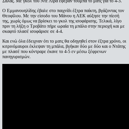
Σάλας. Με γκολ του Ντε Λίρα έφεραν τούμπα το ματς για το 4-3.
Ο Εμμανουηλίδης έβαλε στο παιχνίδι έξτρα παίκτη, βγάζοντας τον
Θεοφίλου. Με την είσοδο του Μάνου η ΑΕΚ αύξησε την πίεσή
της, χωρίς όμως να βρίσκει το γκολ της ισοφάρισης. Τελικά, λίγο
πριν τη λήξη ο Τροβάτο πήρε ωραία τη μπάλα στην περιοχή και με
σκαφτό πλασέ ισοφάρισε σε 4-4.
Και ενώ όλα έδειχναν ότι το ματς θα οδηγηθεί στον έξτρα χρόνο, οι
κιτρινόμαυροι έκλεψαν τη μπάλα, βγήκαν δύο με δύο και ο Ντάτης
με πλασέ που κόντραρε έκανε το 4-5 εν μέσω ξέφρενων
πανηγυρισμών.