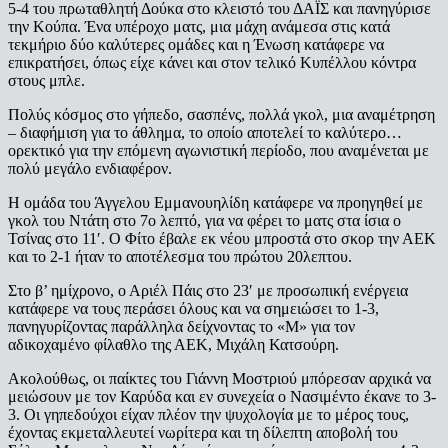
5-4 του πρωταθλητή Δούκα στο κλειστό του ΔΑΪΣ και πανηγύρισε
την Κούπα. Ένα υπέροχο ματς, μια μάχη ανάμεσα στις κατά
τεκμήριο δύο καλύτερες ομάδες και η Ένωση κατάφερε να
επικρατήσει, όπως είχε κάνει και στον τελικό Κυπέλλου κόντρα
στους μπλε.
Πολύς κόσμος στο γήπεδο, σασπένς, πολλά γκολ, μια αναμέτρηση
– διαφήμιση για το άθλημα, το οποίο αποτελεί το καλύτερο…
ορεκτικό για την επόμενη αγωνιστική περίοδο, που αναμένεται με
πολύ μεγάλο ενδιαφέρον.
Η ομάδα του Άγγελου Εμμανουηλίδη κατάφερε να προηγηθεί με
γκολ του Ντάτη στο 7ο λεπτό, για να φέρει το ματς στα ίσια ο
Τσίνας στο 11′. Ο Φίτο έβαλε εκ νέου μπροστά στο σκορ την ΑΕΚ
και το 2-1 ήταν το αποτέλεσμα του πρώτου 20λεπτου.
Στο β’ ημίχρονο, ο Αριέλ Πάις στο 23′ με προσωπική ενέργεια
κατάφερε να τους περάσει όλους και να σημειώσει το 1-3,
πανηγυρίζοντας παράλληλα δείχνοντας το «Μ» για τον
αδικοχαμένο φίλαθλo της ΑΕΚ, Μιχάλη Κατσούρη.
Ακολούθως, οι παίκτες του Γιάννη Μοστριού μπόρεσαν αρχικά να
μειώσουν με τον Καρύδα και εν συνεχεία ο Νασιμέντο έκανε το 3-
3. Οι γηπεδούχοι είχαν πλέον την ψυχολογία με το μέρος τους,
έχοντας εκμεταλλευτεί νωρίτερα και τη δίλεπτη αποβολή του