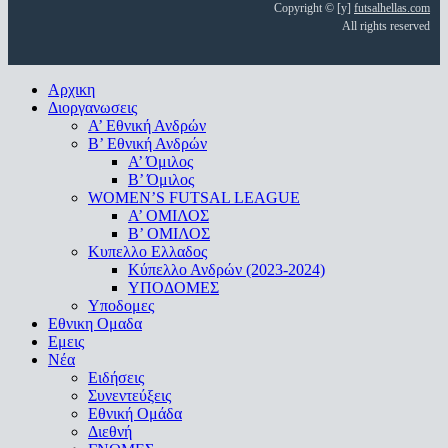
Copyright © [y]
futsalhellas.com
All rights reserved
Close
Αρχικη
Menu
Διοργανωσεις
Α’ Εθνική Ανδρών
Β’ Εθνική Ανδρών
A’ Όμιλος
Β’ Όμιλος
WOMEN’S FUTSAL LEAGUE
A’ ΟΜΙΛΟΣ
Β’ ΟΜΙΛΟΣ
Κυπελλο Ελλαδος
Κύπελλο Ανδρών (2023-2024)
ΥΠΟΔΟΜΕΣ
Υποδομες
Εθνικη Ομαδα
Εμεις
Νέα
Ειδήσεις
Συνεντεύξεις
Εθνική Ομάδα
Διεθνή