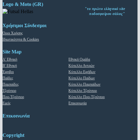
Logo & Moto (GR)
"το πρώτο ελληνικό site
ποδοσφαίρου σάλας"
Χρήσιμοι Σύνδεσμοι
Όροι Χρήσης
Ιδιωτικότητα & Cookies
Site Map
Α' Εθνική
Εθνική Ομάδα
Β' Εθνική
Κύπελλο Αντρών
Έφηβοι
Κύπελλο Εφήβων
Παίδες
Κύπελλο Παίδων
Παμπαίδες
Κύπελλο Παμπαίδων
Τζούνιορ
Κύπελλο Τζούνιορ
Προ-Τζούνιορ
Κύπελλο Προ-Τζούνιορ
Εμείς
Επικοινωνία
Επικοινωνία
Copyright