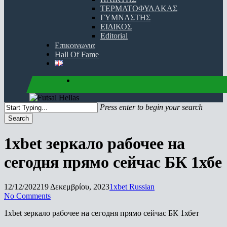
ΤΕΡΜΑΤΟΦΥΛΑΚΑΣ
ΓΥΜΝΑΣΤΗΣ
ΕΙΔΙΚΟΣ
Editorial
Επικοινωνια
Hall Of Fame
facebook
youtube
instagram
Press enter to begin your search
Search
Close
Search
1xbet зеркало рабочее на
сегодня прямо сейчас БК 1хбе
12/12/2022
19 Δεκεμβρίου, 2023
1xbet Russian
No Comments
1xbet зеркало рабочее на сегодня прямо сейчас БК 1хбет