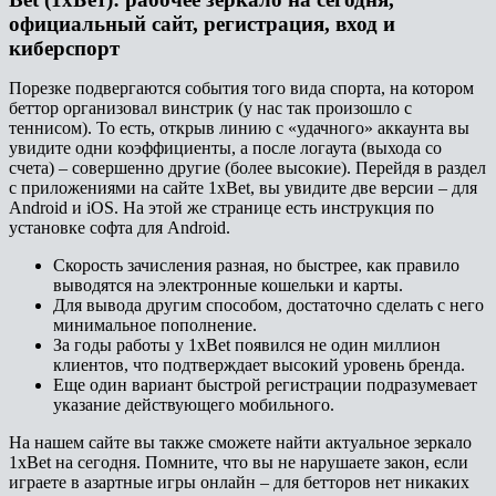
официальный сайт, регистрация, вход и
киберспорт
Порезке подвергаются события того вида спорта, на котором
беттор организовал винстрик (у нас так произошло с
теннисом). То есть, открыв линию с «удачного» аккаунта вы
увидите одни коэффициенты, а после логаута (выхода со
счета) – совершенно другие (более высокие). Перейдя в раздел
с приложениями на сайте 1xBet, вы увидите две версии – для
Android и iOS. На этой же странице есть инструкция по
установке софта для Android.
Скорость зачисления разная, но быстрее, как правило
выводятся на электронные кошельки и карты.
Для вывода другим способом, достаточно сделать с него
минимальное пополнение.
За годы работы у 1xBet появился не один миллион
клиентов, что подтверждает высокий уровень бренда.
Еще один вариант быстрой регистрации подразумевает
указание действующего мобильного.
На нашем сайте вы также сможете найти актуальное зеркало
1xBet на сегодня. Помните, что вы не нарушаете закон, если
играете в азартные игры онлайн – для бетторов нет никаких