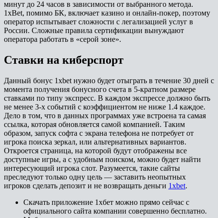
минут до 24 часов в зависимости от выбранного метода.
1xBet, помимо БК, включает казино и онлайн-покер, поэтому
оператор испытывает сложности с легализацией услуг в
России. Сложные правила сертификации вынуждают
оператора работать в «серой зоне».
Ставки на киберспорт
Данный бонус 1xbet нужно будет отыграть в течение 30 дней с
момента получения бонусного счета в 5-кратном размере
ставками по типу экспресс. В каждом экспрессе должно быть
не менее 3-х событий с коэффициентом не ниже 1.4 каждое.
Дело в том, что в данных программах уже встроена та самая
ссылка, которая обновляется самой компанией. Таким
образом, запуск софта с экрана телефона не потребует от
игрока поиска зеркал, или альтернативных вариантов.
Откроется страница, на которой будут отображены все
доступные игры, а с удобным поиском, можно будет найти
интересующий игрока слот. Разумеется, такие сайты
преследуют только одну цель — заставить неопытных
игроков сделать депозит и не возвращать деньги
1xbet
.
Скачать приложение 1xбет можно прямо сейчас с
официального сайта компании совершенно бесплатно.