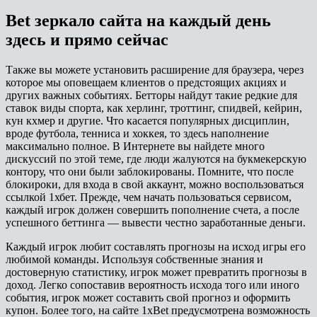
Bet зеркало сайта на каждый день
здесь и прямо сейчас
Также вы можете установить расширение для браузера, через
которое мы оповещаем клиентов о предстоящих акциях и
других важных событиях. Бетторы найдут такие редкие для
ставок виды спорта, как херлинг, троттинг, спидвей, кейрин,
кун кхмер и другие. Что касается популярных дисциплин,
вроде футбола, тенниса и хоккея, то здесь наполнение
максимально полное. В Интернете вы найдете много
дискуссий по этой теме, где люди жалуются на букмекерскую
контору, что они были заблокированы. Помните, что после
блокироки, для входа в свой аккаунт, можно воспользоваться
ссылкой 1хбет. Прежде, чем начать пользоваться сервисом,
каждый игрок должен совершить пополнение счета, а после
успешного беттинга — вывести честно заработанные деньги.
Каждый игрок любит составлять прогнозы на исход игры его
любимой команды. Используя собственные знания и
достоверную статистику, игрок может превратить прогнозы в
доход. Легко сопоставив вероятность исхода того или иного
события, игрок может составить свой прогноз и оформить
купон. Более того, на сайте 1xBet предусмотрена возможность