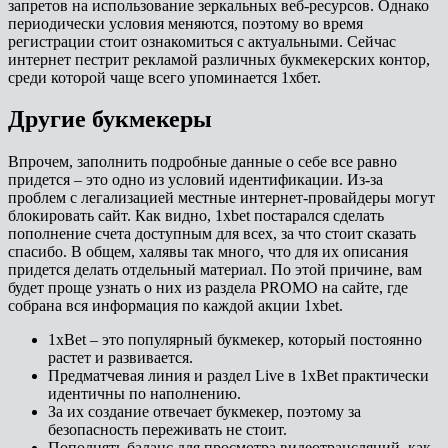
запретов на использование зеркальных веб-ресурсов. Однако
периодически условия меняются, поэтому во время
регистрации стоит ознакомиться с актуальными. Сейчас
интернет пестрит рекламой различных букмекерских контор,
среди которой чаще всего упоминается 1хбет.
Другие букмекеры
Впрочем, заполнить подробные данные о себе все равно
придется – это одно из условий идентификации. Из-за
проблем с легализацией местные интернет-провайдеры могут
блокировать сайт. Как видно, 1xbet постарался сделать
пополнение счета доступным для всех, за что стоит сказать
спасибо. В общем, халявы так много, что для их описания
придется делать отдельный материал. По этой причине, вам
будет проще узнать о них из раздела PROMO на сайте, где
собрана вся информация по каждой акции 1xbet.
1xBet – это популярный букмекер, который постоянно
растет и развивается.
Предматчевая линия и раздел Live в 1xBet практически
идентичны по наполнению.
За их создание отвечает букмекер, поэтому за
безопасность переживать не стоит.
Пополнять баланс для просмотра видеотрансляций, как