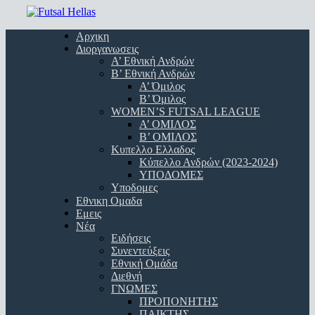
Skip
to
Menu
Αρχικη
main
Διοργανωσεις
content
Α’ Εθνική Ανδρών
Β’ Εθνική Ανδρών
A’ Όμιλος
Β’ Όμιλος
WOMEN’S FUTSAL LEAGUE
A’ ΟΜΙΛΟΣ
Β’ ΟΜΙΛΟΣ
Κυπελλο Ελλαδος
Κύπελλο Ανδρών (2023-2024)
ΥΠΟΔΟΜΕΣ
Υποδομες
Εθνικη Ομαδα
Εμεις
Νέα
Ειδήσεις
Συνεντεύξεις
Εθνική Ομάδα
Διεθνή
ΓΝΩΜΕΣ
ΠΡΟΠΟΝΗΤΗΣ
ΠΑΙΚΤΗΣ