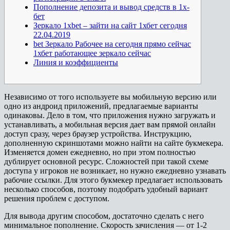
Пополнение депозита и вывод средств в 1х-
бет
Зеркало 1xbet – зайти на сайт 1хбет сегодня
22.04.2019
bet Зеркало Рабочее на сегодня прямо сейчас
1хбет работающее зеркало сейчас
Линия и коэффициенты
Независимо от того используете вы мобильную версию или
одно из андроид приложений, предлагаемые варианты
одинаковы. Дело в том, что приложения нужно загружать и
устанавливать, а мобильная версия дает вам прямой онлайн
доступ сразу, через браузер устройства. Инструкцию,
дополненную скриншотами можно найти на сайте букмекера.
Изменяется домен ежедневно, но при этом полностью
дублирует основной ресурс. Сложностей при такой схеме
доступа у игроков не возникает, но нужно ежедневно узнавать
рабочие ссылки. Для этого букмекер предлагает использовать
несколько способов, поэтому подобрать удобный вариант
решения проблем с доступом.
Для вывода другим способом, достаточно сделать с него
минимальное пополнение. Скорость зачисления — от 1-2