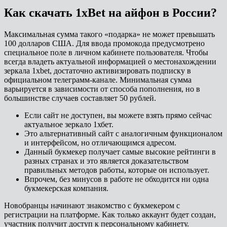
Как скачать 1xBet на айфон в России?
Максимальная сумма такого «подарка» не может превышать
100 долларов США. Для ввода промокода предусмотрено
специальное поле в личном кабинете пользователя. Чтобы
всегда владеть актуальной информацией о местонахождении
зеркала 1xbet, достаточно активизировать подписку в
официальном телеграмм-канале. Минимальная сумма
варьируется в зависимости от способа пополнения, но в
большинстве случаев составляет 50 рублей.
Если сайт не доступен, вы можете взять прямо сейчас
актуальное зеркало 1хбет.
Это альтернативный сайт с аналогичным функционалом
и интерфейсом, но отличающимся адресом.
Данный букмекер получает самые высокие рейтинги в
разных странах и это является доказательством
правильных методов работы, которые он использует.
Впрочем, без минусов в работе не обходится ни одна
букмекерская компания.
Новобранцы начинают знакомство с букмекером с
регистрации на платформе. Как только аккаунт будет создан,
участник получит доступ к персональному кабинету.