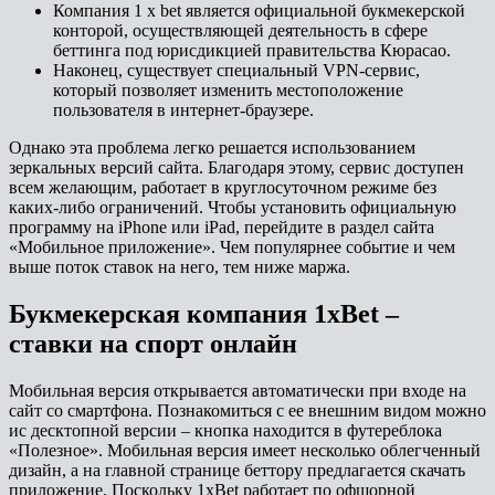
Компания 1 x bet является официальной букмекерской
конторой, осуществляющей деятельность в сфере
беттинга под юрисдикцией правительства Кюрасао.
Наконец, существует специальный VPN-сервис,
который позволяет изменить местоположение
пользователя в интернет-браузере.
Однако эта проблема легко решается использованием
зеркальных версий сайта. Благодаря этому, сервис доступен
всем желающим, работает в круглосуточном режиме без
каких-либо ограничений. Чтобы установить официальную
программу на iPhone или iPad, перейдите в раздел сайта
«Мобильное приложение». Чем популярнее событие и чем
выше поток ставок на него, тем ниже маржа.
Букмекерская компания 1xBet –
ставки на спорт онлайн
Мобильная версия открывается автоматически при входе на
сайт со смартфона. Познакомиться с ее внешним видом можно
ис десктопной версии – кнопка находится в футереблока
«Полезное». Мобильная версия имеет несколько облегченный
дизайн, а на главной странице беттору предлагается скачать
приложение. Поскольку 1xBet работает по офшорной