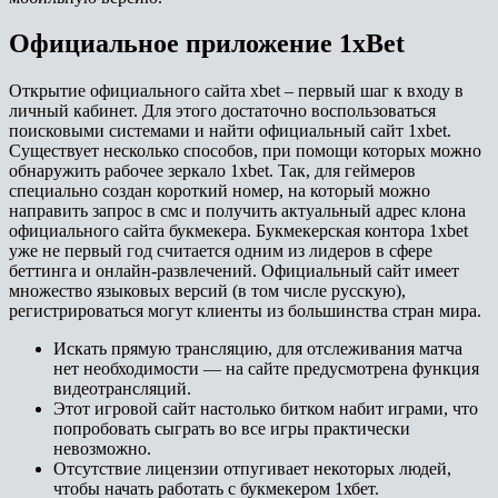
Официальное приложение 1xBet
Открытие официального сайта xbet – первый шаг к входу в
личный кабинет. Для этого достаточно воспользоваться
поисковыми системами и найти официальный сайт 1xbet.
Существует несколько способов, при помощи которых можно
обнаружить рабочее зеркало 1xbet. Так, для геймеров
специально создан короткий номер, на который можно
направить запрос в смс и получить актуальный адрес клона
официального сайта букмекера. Букмекерская контора 1xbet
уже не первый год считается одним из лидеров в сфере
беттинга и онлайн-развлечений. Официальный сайт имеет
множество языковых версий (в том числе русскую),
регистрироваться могут клиенты из большинства стран мира.
Искать прямую трансляцию, для отслеживания матча
нет необходимости — на сайте предусмотрена функция
видеотрансляций.
Этот игровой сайт настолько битком набит играми, что
попробовать сыграть во все игры практически
невозможно.
Отсутствие лицензии отпугивает некоторых людей,
чтобы начать работать с букмекером 1хбет.