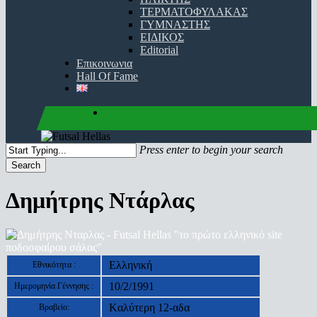
ΤΕΡΜΑΤΟΦΥΛΑΚΑΣ
ΓΥΜΝΑΣΤΗΣ
ΕΙΔΙΚΟΣ
Editorial
Επικοινωνια
Hall Of Fame
facebook
youtube
instagram
Press enter to begin your search
Search
Close
Search
Δημήτρης Ντάρλας
Ελληνική
Εθνικότητα :
10/2/1991
Ημερομηνία Γέννησης :
Kαλύτερη 12-αδα
Βραβείο: