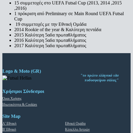
15
συμμετοχές στο UEFA Futsal Cup (2013, 2014 ,2015
,2016)
1
πρόκριση από
Preliminary
σε
Main Round UEFA Futsal
Cup
19 συμμετοχές με την Εθνική Ομάδα
2014 Rookie of the year & Καλύτερη πεντάδα
2015 Καλύτερη 5αδα πρωταθλήματος
2016 Καλύτερη 5αδα πρωταθλήματος
2017 Καλύτερη 5αδα πρωταθλήματος
Logo & Moto (GR)
"το πρώτο ελληνικό site
ποδοσφαίρου σάλας"
Χρήσιμοι Σύνδεσμοι
Όροι Χρήσης
Ιδιωτικότητα & Cookies
Site Map
Α' Εθνική
Εθνική Ομάδα
Β' Εθνική
Κύπελλο Αντρών