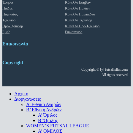
Έφηβοι
Κύπελλο Εφήβων
Παίδες
Κύπελλο Παίδων
Παμπαίδες
Κύπελλο Παμπαίδων
Τζούνιορ
Κύπελλο Τζούνιορ
Προ-Τζούνιορ
Κύπελλο Προ-Τζούνιορ
Εμείς
Επικοινωνία
Επικοινωνία
Copyright
Copyright © [y]
futsalhellas.com
All rights reserved
Close
Αρχικη
Menu
Διοργανωσεις
Α’ Εθνική Ανδρών
Β’ Εθνική Ανδρών
A’ Όμιλος
Β’ Όμιλος
WOMEN’S FUTSAL LEAGUE
A’ ΟΜΙΛΟΣ