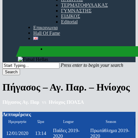
ΤΕΡΜΑΤΟΦΥΛΑΚΑΣ
ΓΥΜΝΑΣΤΗΣ
ΕΙΔΙΚΟΣ
Editorial
Επικοινωνια
Hall Of Fame
facebook
youtube
instagram
Press enter to begin your search
Search
Close
Search
Πήγασος – Αγ. Παρ. – Ηνίοχος
Πήγασος Αγ. Παρ
vs
Ηνίοχος ΠΟΑΣΑ
Λεπτομέρειες
Ημερομηνία
Ώρα
League
Season
Παίδες 2019-
Πρωτάθλημα 2019-
12/01/2020
13:14
2020
2020