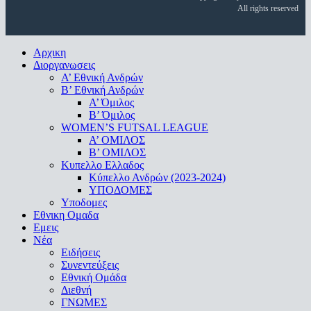
All rights reserved
Close
Αρχικη
Menu
Διοργανωσεις
Α’ Εθνική Ανδρών
Β’ Εθνική Ανδρών
A’ Όμιλος
Β’ Όμιλος
WOMEN’S FUTSAL LEAGUE
A’ ΟΜΙΛΟΣ
Β’ ΟΜΙΛΟΣ
Κυπελλο Ελλαδος
Κύπελλο Ανδρών (2023-2024)
ΥΠΟΔΟΜΕΣ
Υποδομες
Εθνικη Ομαδα
Εμεις
Νέα
Ειδήσεις
Συνεντεύξεις
Εθνική Ομάδα
Διεθνή
ΓΝΩΜΕΣ