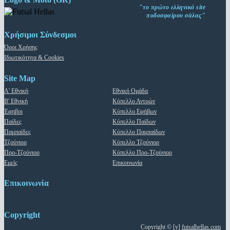
"το πρώτο ελληνικό site
ποδοσφαίρου σάλας"
Χρήσιμοι Σύνδεσμοι
Όροι Χρήσης
Ιδιωτικότητα & Cookies
Site Map
Α' Εθνική
Εθνική Ομάδα
Β' Εθνική
Κύπελλο Αντρών
Έφηβοι
Κύπελλο Εφήβων
Παίδες
Κύπελλο Παίδων
Παμπαίδες
Κύπελλο Παμπαίδων
Τζούνιορ
Κύπελλο Τζούνιορ
Προ-Τζούνιορ
Κύπελλο Προ-Τζούνιορ
Εμείς
Επικοινωνία
Επικοινωνία
Copyright
Copyright © [y]
futsalhellas.com