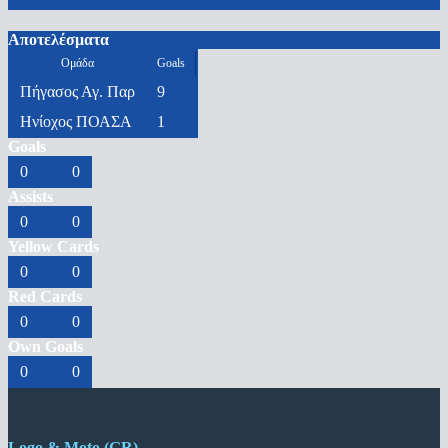
Αποτελέσματα
Ομάδα
Goals
Πήγασος Αγ. Παρ
9
Ηνίοχος ΠΟΑΣΑ
1
Goals
0
0
Assists
0
0
Yellow Cards
0
0
Red Cards
0
0
Own Goals
0
0
Logo & Moto (GR)