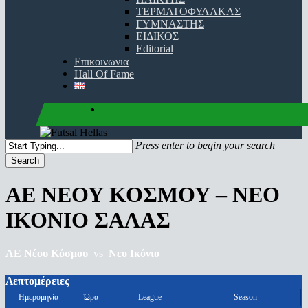
ΤΕΡΜΑΤΟΦΥΛΑΚΑΣ
ΓΥΜΝΑΣΤΗΣ
ΕΙΔΙΚΟΣ
Editorial
Επικοινωνια
Hall Of Fame
facebook
youtube
instagram
Press enter to begin your search
Search
Close
Search
ΑΕ ΝΕΟΥ ΚΟΣΜΟΥ – ΝΕΟ
ΙΚΟΝΙΟ ΣΑΛΑΣ
ΑΕ Nέου Κόσμου
vs
Νεο Ικόνιο
Λεπτομέρειες
Ημερομηνία
Ώρα
League
Season