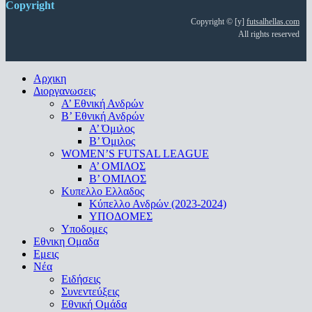
Copyright
Copyright © [y]
futsalhellas.com
All rights reserved
Close
Αρχικη
Menu
Διοργανωσεις
Α’ Εθνική Ανδρών
Β’ Εθνική Ανδρών
A’ Όμιλος
Β’ Όμιλος
WOMEN’S FUTSAL LEAGUE
A’ ΟΜΙΛΟΣ
Β’ ΟΜΙΛΟΣ
Κυπελλο Ελλαδος
Κύπελλο Ανδρών (2023-2024)
ΥΠΟΔΟΜΕΣ
Υποδομες
Εθνικη Ομαδα
Εμεις
Νέα
Ειδήσεις
Συνεντεύξεις
Εθνική Ομάδα