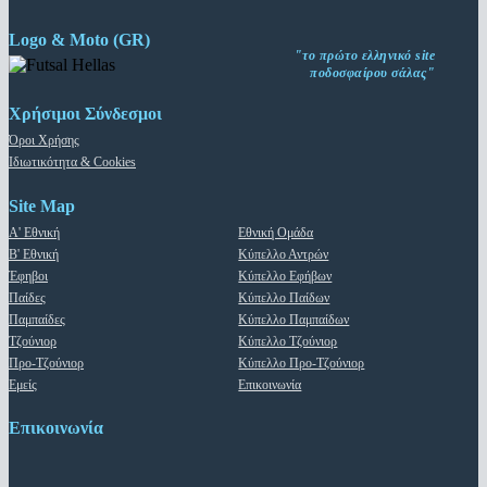
Logo & Moto (GR)
"το πρώτο ελληνικό site
ποδοσφαίρου σάλας"
Χρήσιμοι Σύνδεσμοι
Όροι Χρήσης
Ιδιωτικότητα & Cookies
Site Map
Α' Εθνική
Εθνική Ομάδα
Β' Εθνική
Κύπελλο Αντρών
Έφηβοι
Κύπελλο Εφήβων
Παίδες
Κύπελλο Παίδων
Παμπαίδες
Κύπελλο Παμπαίδων
Τζούνιορ
Κύπελλο Τζούνιορ
Προ-Τζούνιορ
Κύπελλο Προ-Τζούνιορ
Εμείς
Επικοινωνία
Επικοινωνία