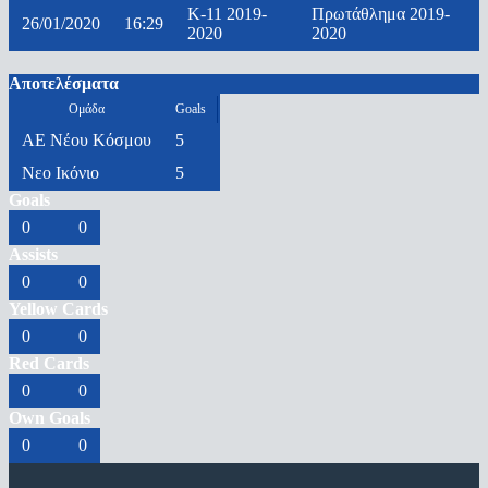
K-11 2019-
Πρωτάθλημα 2019-
26/01/2020
16:29
2020
2020
Αποτελέσματα
Ομάδα
Goals
ΑΕ Nέου Κόσμου
5
Νεο Ικόνιο
5
Goals
0
0
Assists
0
0
Yellow Cards
0
0
Red Cards
0
0
Own Goals
0
0