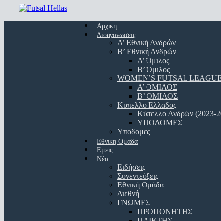
Skip
to
Menu
main
Αρχικη
content
Διοργανωσεις
Α’ Εθνική Ανδρών
Β’ Εθνική Ανδρών
A’ Όμιλος
Β’ Όμιλος
WOMEN’S FUTSAL LEAGU
A’ ΟΜΙΛΟΣ
Β’ ΟΜΙΛΟΣ
Κυπελλο Ελλαδος
Κύπελλο Ανδρών (2023-2
ΥΠΟΔΟΜΕΣ
Υποδομες
Εθνικη Ομαδα
Εμεις
Νέα
Ειδήσεις
Συνεντεύξεις
Εθνική Ομάδα
Διεθνή
ΓΝΩΜΕΣ
ΠΡΟΠΟΝΗΤΗΣ
ΠΑΙΚΤΗΣ