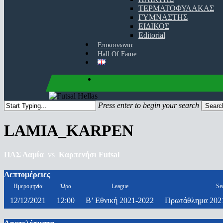
ΤΕΡΜΑΤΟΦΥΛΑΚΑΣ
ΓΥΜΝΑΣΤΗΣ
ΕΙΔΙΚΟΣ
Editorial
Επικοινωνια
Hall Of Fame
facebook
youtube
instagram
Press enter to begin your search
Searc
Close
Search
LAMIA_KARPEN
ΠΑΣ Λαμία
vs
Καρπενήσι Futsal
Λεπτομέρειες
Ημερομηνία
Ώρα
League
Se
12/12/2021
12:00
Β’ Εθνική 2021-2022
Πρωτάθλημα 2021