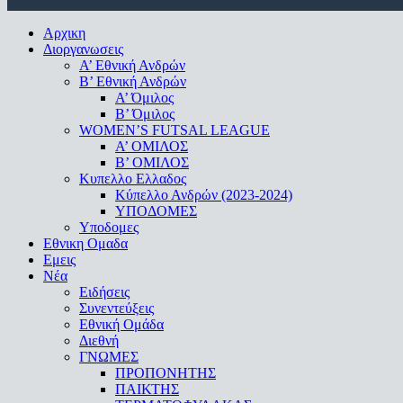
Close
Αρχικη
Menu
Διοργανωσεις
Α’ Εθνική Ανδρών
Β’ Εθνική Ανδρών
A’ Όμιλος
Β’ Όμιλος
WOMEN’S FUTSAL LEAGUE
A’ ΟΜΙΛΟΣ
Β’ ΟΜΙΛΟΣ
Κυπελλο Ελλαδος
Κύπελλο Ανδρών (2023-2024)
ΥΠΟΔΟΜΕΣ
Υποδομες
Εθνικη Ομαδα
Εμεις
Νέα
Ειδήσεις
Συνεντεύξεις
Εθνική Ομάδα
Διεθνή
ΓΝΩΜΕΣ
ΠΡΟΠΟΝΗΤΗΣ
ΠΑΙΚΤΗΣ