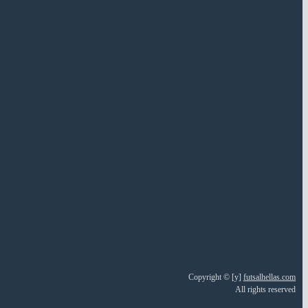
Copyright © [y]
futsalhellas.com
All rights reserved