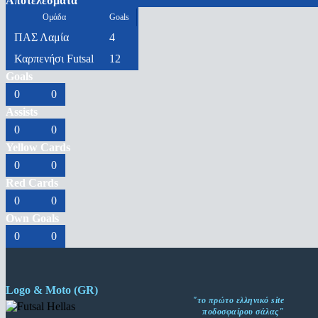
Αποτελέσματα
Ομάδα
Goals
ΠΑΣ Λαμία
4
Καρπενήσι Futsal
12
Goals
0
0
Assists
0
0
Yellow Cards
0
0
Red Cards
0
0
Own Goals
0
0
Logo & Moto (GR)
"το πρώτο ελληνικό site
ποδοσφαίρου σάλας"