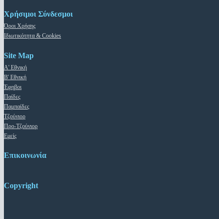
Χρήσιμοι Σύνδεσμοι
Όροι Χρήσης
Ιδιωτικότητα & Cookies
Site Map
Α' Εθνική
Β' Εθνική
Έφηβοι
Παίδες
Παμπαίδες
Τζούνιορ
Προ-Τζούνιορ
Εμείς
Επικοινωνία
Copyright