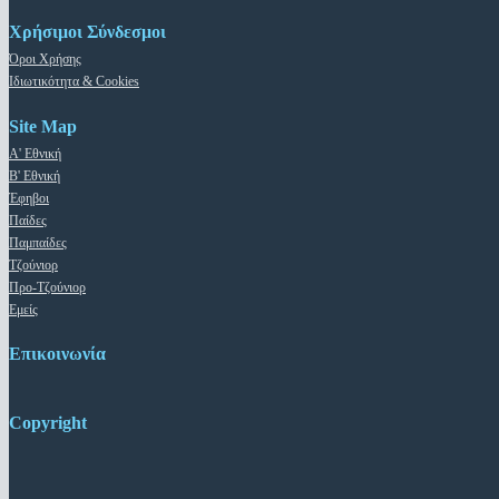
Χρήσιμοι Σύνδεσμοι
Όροι Χρήσης
Ιδιωτικότητα & Cookies
Site Map
Α' Εθνική
Β' Εθνική
Έφηβοι
Παίδες
Παμπαίδες
Τζούνιορ
Προ-Τζούνιορ
Εμείς
Επικοινωνία
Copyright