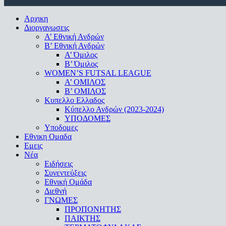
Close
Αρχικη
Menu
Διοργανωσεις
Α’ Εθνική Ανδρών
Β’ Εθνική Ανδρών
A’ Όμιλος
Β’ Όμιλος
WOMEN’S FUTSAL LEAGUE
A’ ΟΜΙΛΟΣ
Β’ ΟΜΙΛΟΣ
Κυπελλο Ελλαδος
Κύπελλο Ανδρών (2023-2024)
ΥΠΟΔΟΜΕΣ
Υποδομες
Εθνικη Ομαδα
Εμεις
Νέα
Ειδήσεις
Συνεντεύξεις
Εθνική Ομάδα
Διεθνή
ΓΝΩΜΕΣ
ΠΡΟΠΟΝΗΤΗΣ
ΠΑΙΚΤΗΣ