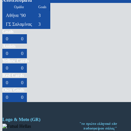
Αποτελέσματα
Ομάδα
Goals
Αθήνα ’90
3
ΓΣ Σαλαμίνας
3
Goals
0
0
Assists
0
0
Yellow Cards
0
0
Red Cards
0
0
Own Goals
0
0
Logo & Moto (GR)
"το πρώτο ελληνικό site
ποδοσφαίρου σάλας"