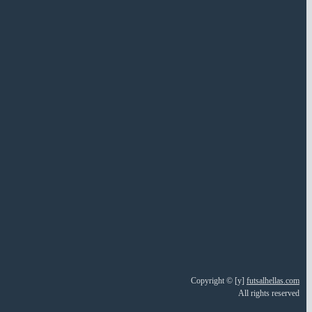
Copyright © [y]
futsalhellas.com
All rights reserved