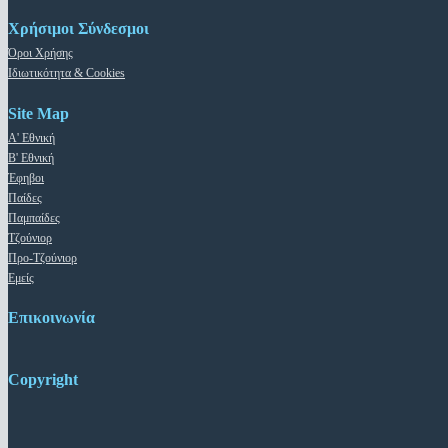
Χρήσιμοι Σύνδεσμοι
Όροι Χρήσης
Ιδιωτικότητα & Cookies
Site Map
Α' Εθνική
Β' Εθνική
Έφηβοι
Παίδες
Παμπαίδες
Τζούνιορ
Προ-Τζούνιορ
Εμείς
Επικοινωνία
Copyright