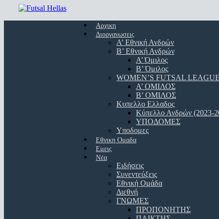
Skip
to
Menu
main
Αρχικη
content
Διοργανωσεις
Α’ Εθνική Ανδρών
Β’ Εθνική Ανδρών
A’ Όμιλος
Β’ Όμιλος
WOMEN’S FUTSAL LEAGU
A’ ΟΜΙΛΟΣ
Β’ ΟΜΙΛΟΣ
Κυπελλο Ελλαδος
Κύπελλο Ανδρών (2023-2
ΥΠΟΔΟΜΕΣ
Υποδομες
Εθνικη Ομαδα
Εμεις
Νέα
Ειδήσεις
Συνεντεύξεις
Εθνική Ομάδα
Διεθνή
ΓΝΩΜΕΣ
ΠΡΟΠΟΝΗΤΗΣ
ΠΑΙΚΤΗΣ