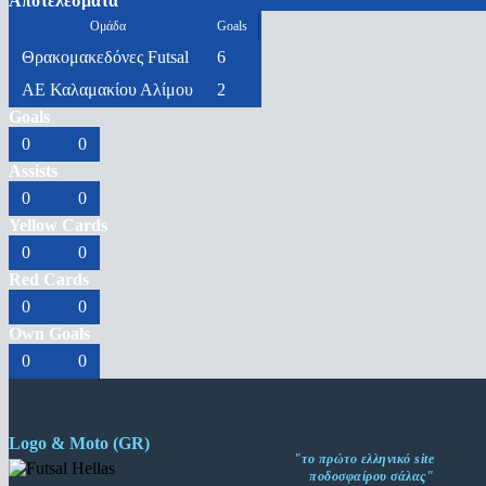
Αποτελέσματα
Ομάδα
Goals
Θρακομακεδόνες Futsal
6
ΑΕ Καλαμακίου Αλίμου
2
Goals
0
0
Assists
0
0
Yellow Cards
0
0
Red Cards
0
0
Own Goals
0
0
Logo & Moto (GR)
"το πρώτο ελληνικό site
ποδοσφαίρου σάλας"