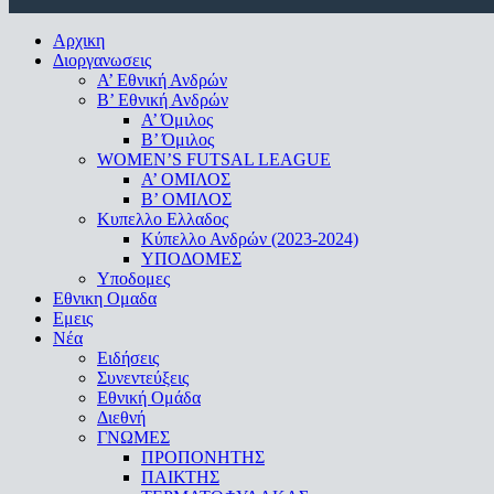
Close
Αρχικη
Menu
Διοργανωσεις
Α’ Εθνική Ανδρών
Β’ Εθνική Ανδρών
A’ Όμιλος
Β’ Όμιλος
WOMEN’S FUTSAL LEAGUE
A’ ΟΜΙΛΟΣ
Β’ ΟΜΙΛΟΣ
Κυπελλο Ελλαδος
Κύπελλο Ανδρών (2023-2024)
ΥΠΟΔΟΜΕΣ
Υποδομες
Εθνικη Ομαδα
Εμεις
Νέα
Ειδήσεις
Συνεντεύξεις
Εθνική Ομάδα
Διεθνή
ΓΝΩΜΕΣ
ΠΡΟΠΟΝΗΤΗΣ
ΠΑΙΚΤΗΣ