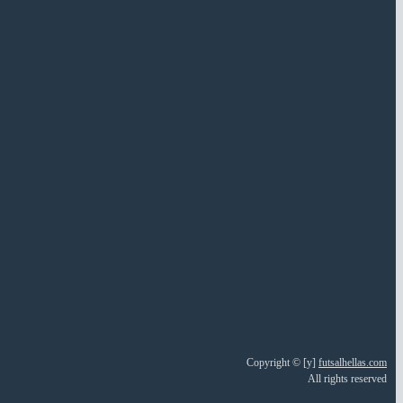
Copyright © [y]
futsalhellas.com
All rights reserved