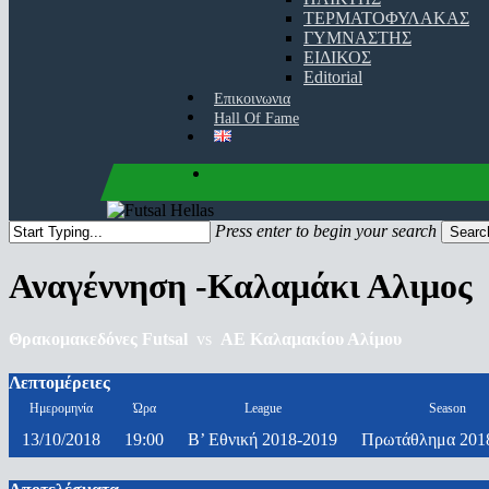
ΤΕΡΜΑΤΟΦΥΛΑΚΑΣ
ΓΥΜΝΑΣΤΗΣ
ΕΙΔΙΚΟΣ
Editorial
Επικοινωνια
Hall Of Fame
facebook
youtube
instagram
Press enter to begin your search
Searc
Close
Search
Αναγέννηση -Καλαμάκι Αλιμος
Θρακομακεδόνες Futsal
vs
ΑΕ Καλαμακίου Αλίμου
Λεπτομέρειες
Ημερομηνία
Ώρα
League
Season
13/10/2018
19:00
Β’ Εθνική 2018-2019
Πρωτάθλημα 201