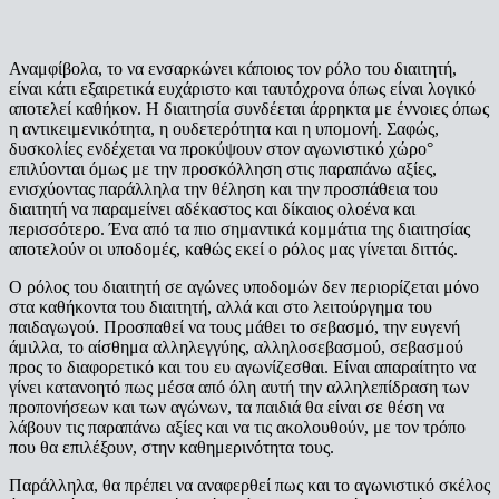
Αναμφίβολα, το να ενσαρκώνει κάποιος τον ρόλο του διαιτητή,
είναι κάτι εξαιρετικά ευχάριστο και ταυτόχρονα όπως είναι λογικό
αποτελεί καθήκον. Η διαιτησία συνδέεται άρρηκτα με έννοιες όπως
η αντικειμενικότητα, η ουδετερότητα και η υπομονή. Σαφώς,
δυσκολίες ενδέχεται να προκύψουν στον αγωνιστικό χώρο°
επιλύονται όμως με την προσκόλληση στις παραπάνω αξίες,
ενισχύοντας παράλληλα την θέληση και την προσπάθεια του
διαιτητή να παραμείνει αδέκαστος και δίκαιος ολοένα και
περισσότερο. Ένα από τα πιο σημαντικά κομμάτια της διαιτησίας
αποτελούν οι υποδομές, καθώς εκεί ο ρόλος μας γίνεται διττός.
Ο ρόλος του διαιτητή σε αγώνες υποδομών δεν περιορίζεται μόνο
στα καθήκοντα του διαιτητή, αλλά και στο λειτούργημα του
παιδαγωγού. Προσπαθεί να τους μάθει το σεβασμό, την ευγενή
άμιλλα, το αίσθημα αλληλεγγύης, αλληλοσεβασμού, σεβασμού
προς το διαφορετικό και του ευ αγωνίζεσθαι. Είναι απαραίτητο να
γίνει κατανοητό πως μέσα από όλη αυτή την αλληλεπίδραση των
προπονήσεων και των αγώνων, τα παιδιά θα είναι σε θέση να
λάβουν τις παραπάνω αξίες και να τις ακολουθούν, με τον τρόπο
που θα επιλέξουν, στην καθημερινότητα τους.
Παράλληλα, θα πρέπει να αναφερθεί πως και το αγωνιστικό σκέλος