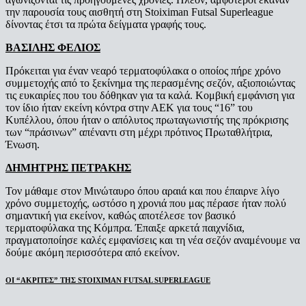
την παρουσία τους αισθητή στη Stoiximan Futsal Superleague
δίνοντας έτσι τα πρώτα δείγματα γραφής τους.
ΒΑΣΙΛΗΣ ΦΕΛΙΟΣ
Πρόκειται για έναν νεαρό τερματοφύλακα ο οποίος πήρε χρόνο
συμμετοχής από το ξεκίνημα της περασμένης σεζόν, αξιοποιώντας
τις ευκαιρίες που του δόθηκαν για τα καλά. Κομβική εμφάνιση για
τον ίδιο ήταν εκείνη κόντρα στην ΑΕΚ για τους “16” του
Κυπέλλου, όπου ήταν ο απόλυτος πρωταγωνιστής της πρόκρισης
των “πράσινων” απέναντι στη μέχρι πρότινος Πρωταθλήτρια,
Ένωση.
ΔΗΜΗΤΡΗΣ ΠΕΤΡΑΚΗΣ
Τον μάθαμε στον Μινώταυρο όπου αραιά και που έπαιρνε λίγο
χρόνο συμμετοχής, ωστόσο η χρονιά που μας πέρασε ήταν πολύ
σημαντική για εκείνον, καθώς αποτέλεσε τον βασικό
τερματοφύλακα της Κόμπρα. Έπαιξε αρκετά παιχνίδια,
πραγματοποίησε καλές εμφανίσεις και τη νέα σεζόν αναμένουμε να
δούμε ακόμη περισσότερα από εκείνον.
ΟΙ “ΑΚΡΙΤΕΣ” ΤΗΣ STOIXIMAN FUTSAL SUPERLEAGUE