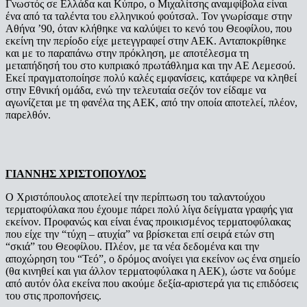
Γνωστός σε Ελλάδα και Κύπρο, ο Μιχαλίτσης αναμφίβολα είναι
ένα από τα ταλέντα του ελληνικού φούτσαλ. Τον γνωρίσαμε στην
Αθήνα ’90, όταν κλήθηκε να καλύψει το κενό του Θεοφίλου, που
εκείνη την περίοδο είχε μετεγγραφεί στην ΑΕΚ. Ανταποκρίθηκε
και με το παραπάνω στην πρόκληση, με αποτέλεσμα τη
μεταπήδησή του στο κυπριακό πρωτάθλημα και την ΑΕ Λεμεσού.
Εκεί πραγματοποίησε πολύ καλές εμφανίσεις, κατάφερε να κληθεί
στην Εθνική ομάδα, ενώ την τελευταία σεζόν τον είδαμε να
αγωνίζεται με τη φανέλα της ΑΕΚ, από την οποία αποτελεί, πλέον,
παρελθόν.
ΓΙΑΝΝΗΣ ΧΡΙΣΤΟΠΟΥΛΟΣ
Ο Χριστόπουλος αποτελεί την περίπτωση του ταλαντούχου
τερματοφύλακα που έχουμε πάρει πολύ λίγα δείγματα γραφής για
εκείνον. Προφανώς και είναι ένας προικισμένος τερματοφύλακας
που είχε την “τύχη – ατυχία” να βρίσκεται επί σειρά ετών στη
“σκιά” του Θεοφίλου. Πλέον, με τα νέα δεδομένα και την
αποχώρηση του “Τεό”, ο δρόμος ανοίγει για εκείνον ως ένα σημείο
(θα κινηθεί και για άλλον τερματοφύλακα η ΑΕΚ), ώστε να δούμε
από αυτόν όλα εκείνα που ακούμε δεξία-αριστερά για τις επιδόσεις
του στις προπονήσεις.