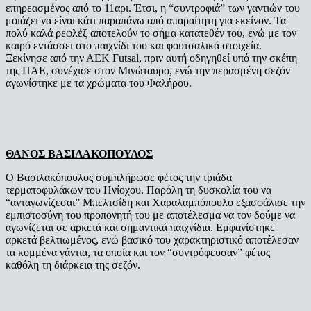
επηρεασμένος από το 11αρι. Έτσι, η “συντροφιά” των γαντιών του
μοιάζει να είναι κάτι παραπάνω από απαραίτητη για εκείνον. Τα
πολύ καλά ρεφλέξ αποτελούν το σήμα κατατεθέν του, ενώ με τον
καιρό εντάσσει στο παιχνίδι του και φουτσαλικά στοιχεία.
Ξεκίνησε από την ΑΕΚ Futsal, πριν αυτή οδηγηθεί υπό την σκέπη
της ΠΑΕ, συνέχισε στον Μινώταυρο, ενώ την περασμένη σεζόν
αγωνίστηκε με τα χρώματα του Φαλήρου.
ΘΑΝΟΣ ΒΑΣΙΛΑΚΟΠΟΥΛΟΣ
Ο Βασιλακόπουλος συμπλήρωσε φέτος την τριάδα
τερματοφυλάκων του Ηνίοχου. Παρόλη τη δυσκολία του να
“ανταγωνίζεσαι” Μπελτσίδη και Χαραλαμπόπουλο εξασφάλισε την
εμπιστοσύνη του προπονητή του με αποτέλεσμα να τον δούμε να
αγωνίζεται σε αρκετά και σημαντικά παιχνίδια. Εμφανίστηκε
αρκετά βελτιωμένος, ενώ βασικό του χαρακτηριστικό αποτέλεσαν
τα κομμένα γάντια, τα οποία και τον “συντρόφευσαν” φέτος
καθόλη τη διάρκεια της σεζόν.