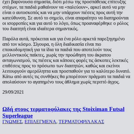
έχει βαρύνουσα σημασία, διότι μέσω της προσπάθειας επίτευξης
στόχων, τα παιδιά μαθαίνουν να «παλεύουν», αρκεί αυτό να μην
είναι ο αυτοσκοπός και να μην υπάρχουν πιέσεις προς αυτή την
κατεύθυνση. Σε αυτό το σημείο, είναι απαραίτητο να διατηρούνται
οι ισορροπίες και για αυτό το λόγο, όπως προαναφέρθηκε ο ρόλος
του διαιτητή είναι ιδιαίτερα σημαντικός.
Παρόλα αυτά, πρόκειται και για ένα ρόλο αρκετά παρεξηγημένο
από τον κόσμο. Σίγουρα, η όλη διαδικασία είναι πιο
εποικοδομητική για τα ίδια τα παιδιά που αποτελούν τους
μελλοντικούς παίκτες, χωρίς την προώθηση του άκρατου
ανταγωνισμού, τις πιέσεις και κάποιες φορές τις άσκοπες λεκτικές
επιθέσεις προς το πρόσωπο των διαιτητών, καθώς και εκείνοι
λειτουργούν αμερόληπτα και προσπαθούν για το καλύτερο δυνατό.
Κάτω από αυτές τις συνθήκες θα μπορέσουν πράγματι τα παιδιά να
απολαύσουν το αγαπημένο τους άθλημα χωρίς περιττό άγχος.
29/09/2021
Ωδή στους τερματοφύλακες της Stoiximan Futsal
Superleague
ΓΝΩΜΕΣ
,
ΕΠΙΛΕΓΜΕΝΑ
,
ΤΕΡΜΑΤΟΦΥΛΑΚΑΣ