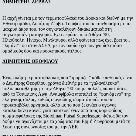
ΔΗΜΗΤΡΗΣ ΖΕΡΒΑΣ
Η αρχή γίνεται με τον τερματοφύλακα του Δούκα και διεθνή με την
Εθνική ομάδα, Δημήτρη Ζέρβα. Το ύψος του σε συνδυασμό με τα
μακρυά άκρα του, τον συγκαταλέγουν δικαιωματικά στη
συγκεκριμένη κατηγορία. Έχει περάσει από Αθήνα ’90,
Ηλιούπολη, Ηνίοχο, Μινώταυρο, αλλά φαίνεται πως έχει βρει το..
“λιμάνι” του στον ΑΣΕΔ, με τον οποίο έχει πανηγυρίσει τόσο
ομαδικούς όσο και προσωπικούς τίτλους.
ΔΗΜΗΤΡΗΣ ΘΕΟΦΙΛΟΥ
Ένας ακόμη τερματοφύλακας που “τρομάζει” κάθε επιθετικό, είναι
ο Δημήτρης Θεοφίλου, χρόνια διεθνής με τα “γαλανόλευκα”,
πολυπρωταθλητής με την Αθήνα ’90 και με πολλές παραστάσεις
από το Τσάμπιονς Λιγκ. Αναμφίβολα αποτελεί το “φαινόμενο” της
ελληνικής σάλας, καθώς ο ογκώδης σωματότυπός του σε
προκαταβάλει αρνητικά, αλλά με το που ξεκινάει ο αγώνας
καταλαβαίνει κανείς γιατί αποτελεί έναν από τους κορυφαίους
τερματοφύλακες της Stoiximan Futsal Superleague. Φέτος θα τον
δούμε να αγωνίζεται με τα χρώματα του Ερμή Ζωγράφου μετά τη
λύση της συνεργασίας του με την ΑΕΚ.