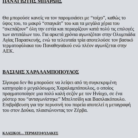
ΠΑΝΑΓΙΩΤΗΣ ΜΠΑΡΔΗΣ
Θα μπορούσε κανείς να τον παρομοιάσει με “τοίχο”, καθώς το
ύψος του, το μακρύ “σπαγκάτ” του και τα μεγάλα χέρια του
“σκεπάζουν” όλη την εστία και περιορίζουν κατά πολύ τις επιλογές
των αντιπάλων του. Για αρκετά χρόνια αγωνιζόταν στην Ολυμπιάδα
Αγίας Παρασκευής, ενώ τα τελευταία τρία αποτελoύσε τον βασικό
τερματοφύλακα του Παναθηναϊκού ενώ πλέον αγωνίζεται στην
ΑΕΚ.
ΒΑΣΙΛΗΣ ΧΑΡΑΛΑΜΠΟΠΟΥΛΟΣ
Σίγουρα δεν θα μπορούσε να λείψει από τη συγκεκριμένη
κατηγορία ο μεγαλόσωμος Χαραλαμπόπουλος, ο οποίος
πραγματοποίησε μια πολύ καλή σεζόν με τον Ηνίοχο, σε ένα
ρόστερ που “ανταγωνίστηκε” Μπελτσίδη και Βασιλακόπουλο.
Επιβράβευση για την περυσινή του πορεία αποτελεί η μεταγραφή
του στον Δούκα, πλαισιώνοντας τον Ζέρβα.
ΚΛΑΣΙΚΟΙ… ΤΕΡΜΑΤΟΦΥΛΑΚΕΣ