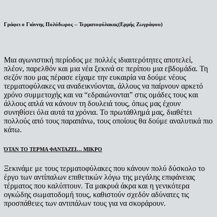
Γράφει ο Γιάννης Πολύδωρος – Τερματοφύλακας(Ερμής Ζωγράφου)
Μια αγωνιστική περίοδος με πολλές ιδιαιτερότητες αποτελεί,
πλέον, παρελθόν και μια νέα ξεκινά σε περίπου μια εβδομάδα. Τη
σεζόν που μας πέρασε είχαμε την ευκαιρία να δούμε νέους
τερματοφύλακες να αναδεικνύονται, άλλους να παίρνουν αρκετό
χρόνο συμμετοχής και να “εδραιώνονται” στις ομάδες τους και
άλλους απλά να κάνουν τη δουλειά τους, όπως μας έχουν
συνηθίσει όλα αυτά τα χρόνια. Το πρωτάθλημά μας, διαθέτει
πολλούς από τους παραπάνω, τους οποίους θα δούμε αναλυτικά πιο
κάτω.
ΌΤΑΝ ΤΟ ΤΕΡΜΑ ΦΑΝΤΑΖΕΙ… ΜΙΚΡΟ
Ξεκινάμε με τους τερματοφύλακες που κάνουν πολύ δύσκολο το
έργο των αντίπαλων επιθετικών λόγω της μεγάλης επιφάνειας
τέρματος που καλύπτουν. Τα μακρυά άκρα και η γενικότερα
ογκώδης σωματοδομή τους, καθιστούν σχεδόν αδύνατες τις
προσπάθειες των αντιπάλων τους για να σκοράρουν.