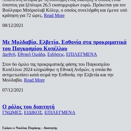
ύποπτος για ξέπλυμα 26,5 εκατομμυρίων ευρώ. Πρόκειται για τον
Βούλγαρο Μπόρισλαβ Κόλερ, ο οποίος συνελήφθη και έμεινε υπό
κράτηση για 72 ώρες.
Read More
08/12/2021
Με Μολδαβία, Ελβετία, Εσθονία στα προκριματικά
του Παγκοσμίου Κυπέλλου
Διεθνή
,
Εθνική Ομάδα
,
Ειδήσεις
,
ΕΠΙΛΕΓΜΕΝΑ
Στον 6ο όμιλο της προκριματικής φάσης του Παγκοσμίου
Κυπέλλου 2024 κληρώθηκε η Εθνική Ανδρών, η οποία θα
αντιμετωπίσει κατά σειρά την Εσθονία, την Ελβετία και την
Μολδαβία.
Read More
07/12/2021
Ο ρόλος του διαιτητή
ΓΝΩΜΕΣ
,
ΕΙΔΙΚΟΣ
,
ΕΠΙΛΕΓΜΕΝΑ
Γράφει ο Νικόλας Παχάκης – Διαιτητής