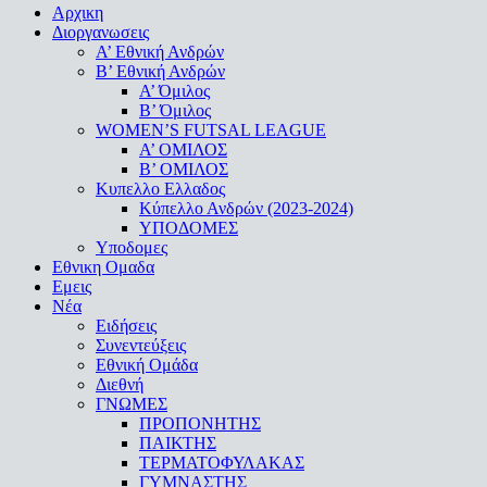
Close
Αρχικη
Menu
Διοργανωσεις
Α’ Εθνική Ανδρών
Β’ Εθνική Ανδρών
A’ Όμιλος
Β’ Όμιλος
WOMEN’S FUTSAL LEAGUE
A’ ΟΜΙΛΟΣ
Β’ ΟΜΙΛΟΣ
Κυπελλο Ελλαδος
Κύπελλο Ανδρών (2023-2024)
ΥΠΟΔΟΜΕΣ
Υποδομες
Εθνικη Ομαδα
Εμεις
Νέα
Ειδήσεις
Συνεντεύξεις
Εθνική Ομάδα
Διεθνή
ΓΝΩΜΕΣ
ΠΡΟΠΟΝΗΤΗΣ
ΠΑΙΚΤΗΣ
ΤΕΡΜΑΤΟΦΥΛΑΚΑΣ
ΓΥΜΝΑΣΤΗΣ