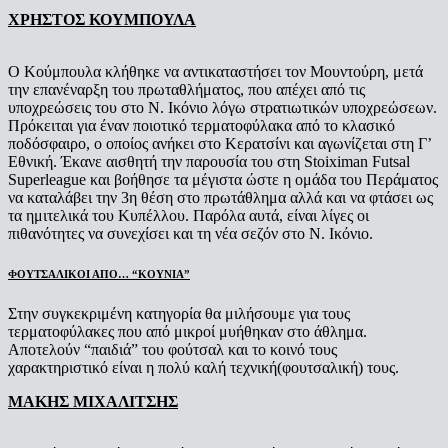
ΧΡΗΣΤΟΣ ΚΟΥΜΠΟΥΛΑ
Ο Κούμπουλα κλήθηκε να αντικαταστήσει τον Μουντούρη, μετά
την επανέναρξη του πρωταθλήματος, που απέχει από τις
υποχρεώσεις του στο Ν. Ικόνιο λόγω στρατιωτικών υποχρεώσεων.
Πρόκειται για έναν ποιοτικό τερματοφύλακα από το κλασικό
ποδόσφαιρο, ο οποίος ανήκει στο Κερατσίνι και αγωνίζεται στη Γ’
Εθνική. Έκανε αισθητή την παρουσία του στη Stoiximan Futsal
Superleague και βοήθησε τα μέγιστα ώστε η ομάδα του Περάματος
να καταλάβει την 3η θέση στο πρωτάθλημα αλλά και να φτάσει ως
τα ημιτελικά του Κυπέλλου. Παρόλα αυτά, είναι λίγες οι
πιθανότητες να συνεχίσει και τη νέα σεζόν στο Ν. Ικόνιο.
ΦΟΥΤΣΑΛΙΚΟΙ ΑΠΟ… “ΚΟΥΝΙΑ”
Στην συγκεκριμένη κατηγορία θα μιλήσουμε για τους
τερματοφύλακες που από μικροί μυήθηκαν στο άθλημα.
Αποτελούν “παιδιά” του φούτσαλ και το κοινό τους
χαρακτηριστικό είναι η πολύ καλή τεχνική(φουτσαλική) τους.
ΜΑΚΗΣ ΜΙΧΑΛΙΤΣΗΣ