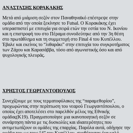
ΑΝΑΣΤΑΣΗΣ ΚΟΡΑΚΑΚΗΣ
Μετά από μιάμιση σεζόν στον Παναθηναϊκό επέστρεψε στην
ομάδα από την οποία ξεκίνησε το Futsal. Ο Κορακάκης έχει
υπερασπιστεί με επιτυχία για σειρά ετών την εστία του Ν. Ικονίου
και η επιστροφή του στο Πέραμα συνοδεύτηκε από την 3η θέση
στο πρωτάθλημα και τη συμμετοχή στο Final 4 του Κυπέλλου.
Έβαλε και εκείνος το “λιθαράκι” στην επιτυχία του συγκροτήματος
των Ζάχου και Καρασάββα, τόσο από αγωνιστικής όσο και από
ψυχολογικής πλευράς.
ΧΡΗΣΤΟΣ ΓΕΩΡΓΑΝΤΟΠΟΥΛΟΣ
Συνεχίζουμε με τους τερματοφύλακες της “παραμεθορίου”,
προχωρώντας στην περίπτωση του νεαρού Γεωργαντόπουλου, ο
οποίος έχει αποτελέσει στο παρελθόν μέλος της Εθνικής
ομάδας(Κ19). Πραγματοποίησε μια ικανοποιητική σεζόν σε
συνάρτηση πάντα με τις δυσκολίες και ιδιαιτερότητες που
αντιμετωπίζουν οι ομάδες της επαρχίας. Παρόλα αυτά, οδήγησε την
ομάδα του ως τους “4” του Κυπέλλου, συνθέτοντας ένα καλό