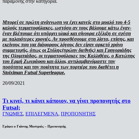
παραμονής στην κατηγορία.
Μπορεί σε πρώτη ανάγνωση να έχει κανείς στο μυαλό του 4-5
καλούς τερματοφύλακες, ωστόσο αν τους βάλουμε κάτω έναν-
έναν βλέπουμε ότι υπάρχει υλικό και σίγουρα εξέλιξη σε σχέση
με παλαιότερες χρονιές. Αν προσθέσουμε στη λίστα, επίσης, και
εκείνους που για διάφορους λόγους δεν είχαν αρκετό χρόνο
συμμετοχής, όπως οι Στόλης(πρώην διεθνής) και Γρηγοριάδης
της Ολυμπιάδας, οι τερματοφύλακες της Καλλιθέας, ο Κατώπης
του Ερμή Ζωγράφου και άλλοι, αντιλαμβανόμαστε την
ποσότητα και την ποιότητα των πορτιέρε που διαθέτει η
Stoiximan Futsal Superleague.
20/09/2021
Τι κινεί, τι κάνει κάποιον, να γίνει προπονητής στο
Futsal;
ΓΝΩΜΕΣ
,
ΕΠΙΛΕΓΜΕΝΑ
,
ΠΡΟΠΟΝΗΤΗΣ
Γράφει ο Γιάννης Μοστριός – Προπονητής