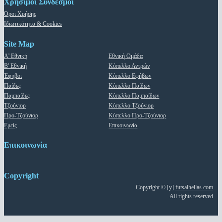
Χρήσιμοι Σύνδεσμοι
Όροι Χρήσης
Ιδιωτικότητα & Cookies
Site Map
Α' Εθνική
Εθνική Ομάδα
Β' Εθνική
Κύπελλο Αντρών
Έφηβοι
Κύπελλο Εφήβων
Παίδες
Κύπελλο Παίδων
Παμπαίδες
Κύπελλο Παμπαίδων
Τζούνιορ
Κύπελλο Τζούνιορ
Προ-Τζούνιορ
Κύπελλο Προ-Τζούνιορ
Εμείς
Επικοινωνία
Επικοινωνία
Copyright
Copyright © [y]
futsalhellas.com
All rights reserved