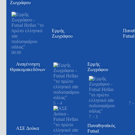
Ζωγράφου
Ερμής
Παναθ
Ζωγράφου
Futsal
00:00
Αναγέννηση
Ερμής
Θρακομακεδόνων
Ζωγράφου
-
-
5
4
7
-
7
3
Παναθηναϊκός
ΑΣΕ Δούκα
Futsal