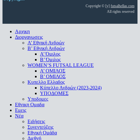
Copyright © [y]
futsalhellas.com
All rights reserved
Close
Αρχικη
Menu
Διοργανωσεις
Α’ Εθνική Ανδρών
Β’ Εθνική Ανδρών
A’ Όμιλος
Β’ Όμιλος
WOMEN’S FUTSAL LEAGUE
A’ ΟΜΙΛΟΣ
Β’ ΟΜΙΛΟΣ
Κυπελλο Ελλαδος
Κύπελλο Ανδρών (2023-2024)
ΥΠΟΔΟΜΕΣ
Υποδομες
Εθνικη Ομαδα
Εμεις
Νέα
Ειδήσεις
Συνεντεύξεις
Εθνική Ομάδα
Διεθνή