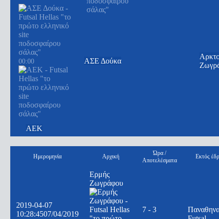
Αρκτο
ΑΣΕ Δούκα
00:00
Ζωγρ
ΑΕΚ
Ώρα /
Ημερομηνία
Αρχική
Εκτός έδ
Αποτελέσματα
Ερμής
Ζωγράφου
2019-04-07
7 - 3
Παναθηνα
10:28:45
07/04/2019
Futsal