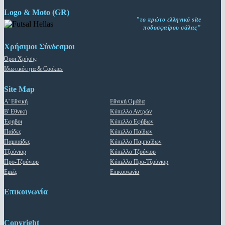
Logo & Moto (GR)
"το πρώτο ελληνικό site
ποδοσφαίρου σάλας"
Χρήσιμοι Σύνδεσμοι
Όροι Χρήσης
Ιδιωτικότητα & Cookies
Site Map
Α' Εθνική
Εθνική Ομάδα
Β' Εθνική
Κύπελλο Αντρών
Έφηβοι
Κύπελλο Εφήβων
Παίδες
Κύπελλο Παίδων
Παμπαίδες
Κύπελλο Παμπαίδων
Τζούνιορ
Κύπελλο Τζούνιορ
Προ-Τζούνιορ
Κύπελλο Προ-Τζούνιορ
Εμείς
Επικοινωνία
Επικοινωνία
Copyright