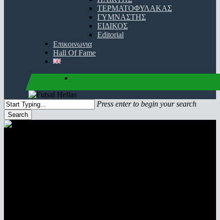
ΤΕΡΜΑΤΟΦΥΛΑΚΑΣ
ΓΥΜΝΑΣΤΗΣ
ΕΙΔΙΚΟΣ
Editorial
Επικοινωνια
Hall Of Fame
facebook
youtube
instagram
Press enter to begin your search
Search
Close
Search
ΚΥΠΕΛΛΟ ΠΑΙΔΩΝ
προγραμμα | αποτελέσματα | προϊστορία