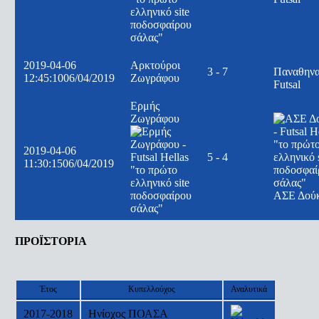
2019-04-06
Αρκτούροι
3 - 7
Παναθηνα
12:45:10
06/04/2019
Ζωγράφου
Futsal
Ερμής
Ζωγράφου
2019-04-06
5 - 4
11:30:15
06/04/2019
ΑΣΕ Δού
ΠΡΟΪΣΤΟΡΙΑ
Έτος
Κυπελλούχος
Αναλυτικά
2017-2018
Ηνίοχος ΠΟΑΣΑ