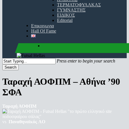
ΤΕΡΜΑΤΟΦΥΛΑΚΑΣ
ΓΥΜΝΑΣΤΗΣ
ΕΙΔΙΚΟΣ
Editorial
Επικοινωνια
Hall Of Fame
facebook
youtube
instagram
Press enter to begin your search
Search
Close
Search
Ταραχή ΑΟΦΠΜ – Αθήνα ’90
ΣΦΑ
Ταραχή ΑΟΦΠΜ
vs
Παναθηναϊκός AO