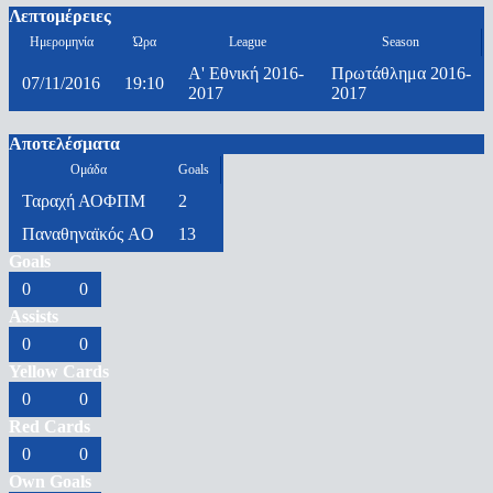
Λεπτομέρειες
Ημερομηνία
Ώρα
League
Season
Α' Εθνική 2016-
Πρωτάθλημα 2016-
07/11/2016
19:10
2017
2017
Αποτελέσματα
Ομάδα
Goals
Ταραχή ΑΟΦΠΜ
2
Παναθηναϊκός AO
13
Goals
0
0
Assists
0
0
Yellow Cards
0
0
Red Cards
0
0
Own Goals