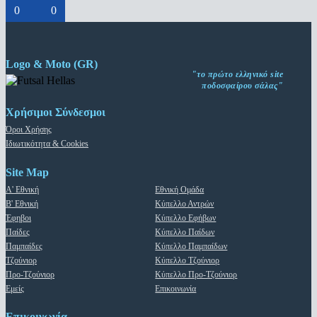
0
0
Logo & Moto (GR)
"το πρώτο ελληνικό site
ποδοσφαίρου σάλας"
Χρήσιμοι Σύνδεσμοι
Όροι Χρήσης
Ιδιωτικότητα & Cookies
Site Map
Α' Εθνική
Εθνική Ομάδα
Β' Εθνική
Κύπελλο Αντρών
Έφηβοι
Κύπελλο Εφήβων
Παίδες
Κύπελλο Παίδων
Παμπαίδες
Κύπελλο Παμπαίδων
Τζούνιορ
Κύπελλο Τζούνιορ
Προ-Τζούνιορ
Κύπελλο Προ-Τζούνιορ
Εμείς
Επικοινωνία
Επικοινωνία