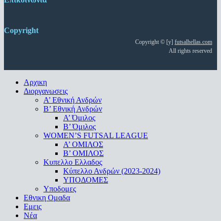
Copyright
Copyright © [y]
futsalhellas.com
All rights reserved
Close
Αρχικη
Menu
Διοργανωσεις
Α’ Εθνική Ανδρών
Β’ Εθνική Ανδρών
A’ Όμιλος
Β’ Όμιλος
WOMEN’S FUTSAL LEAGUE
A’ ΟΜΙΛΟΣ
Β’ ΟΜΙΛΟΣ
Κυπελλο Ελλαδος
Κύπελλο Ανδρών (2023-2024)
ΥΠΟΔΟΜΕΣ
Υποδομες
Εθνικη Ομαδα
Εμεις
Νέα