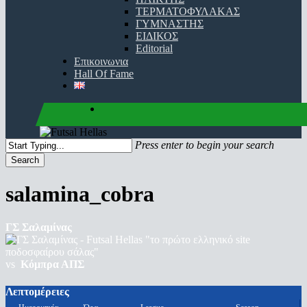
ΤΕΡΜΑΤΟΦΥΛΑΚΑΣ
ΓΥΜΝΑΣΤΗΣ
ΕΙΔΙΚΟΣ
Editorial
Επικοινωνια
Hall Of Fame
facebook
youtube
instagram
Press enter to begin your search
Search
Close
Search
salamina_cobra
ΓΣ Σαλαμίνας
vs
Κόμπρα ΑΠΣ
Λεπτομέρειες