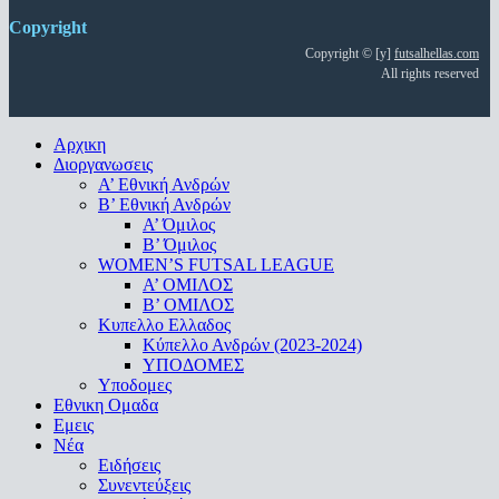
Copyright
Copyright © [y]
futsalhellas.com
All rights reserved
Close
Αρχικη
Menu
Διοργανωσεις
Α’ Εθνική Ανδρών
Β’ Εθνική Ανδρών
A’ Όμιλος
Β’ Όμιλος
WOMEN’S FUTSAL LEAGUE
A’ ΟΜΙΛΟΣ
Β’ ΟΜΙΛΟΣ
Κυπελλο Ελλαδος
Κύπελλο Ανδρών (2023-2024)
ΥΠΟΔΟΜΕΣ
Υποδομες
Εθνικη Ομαδα
Εμεις
Νέα
Ειδήσεις
Συνεντεύξεις