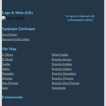
Logo & Moto (GR)
"το πρώτο ελληνικό site
ποδοσφαίρου σάλας"
Χρήσιμοι Σύνδεσμοι
Όροι Χρήσης
Ιδιωτικότητα & Cookies
Site Map
Α' Εθνική
Εθνική Ομάδα
Β' Εθνική
Κύπελλο Αντρών
Έφηβοι
Κύπελλο Εφήβων
Παίδες
Κύπελλο Παίδων
Παμπαίδες
Κύπελλο Παμπαίδων
Τζούνιορ
Κύπελλο Τζούνιορ
Προ-Τζούνιορ
Κύπελλο Προ-Τζούνιορ
Εμείς
Επικοινωνία
Επικοινωνία