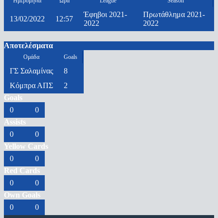
Ημερομηνία
Ώρα
League
Season
Έφηβοι 2021-
Πρωτάθλημα 2021-
13/02/2022
12:57
2022
2022
Αποτελέσματα
Ομάδα
Goals
ΓΣ Σαλαμίνας
8
Κόμπρα ΑΠΣ
2
Goals
0
0
Assists
0
0
Yellow Cards
0
0
Red Cards
0
0
Own Goals
0
0