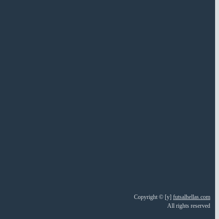
Copyright © [y]
futsalhellas.com
All rights reserved