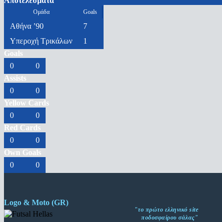
Αποτελέσματα
Ομάδα
Goals
Αθήνα ’90
7
Υπεροχή Τρικάλων
1
Goals
0
0
Assists
0
0
Yellow Cards
0
0
Red Cards
0
0
Own Goals
0
0
Logo & Moto (GR)
"το πρώτο ελληνικό site
ποδοσφαίρου σάλας"