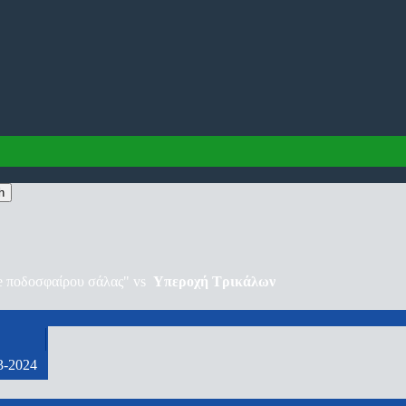
h
vs
Υπεροχή Τρικάλων
3-2024