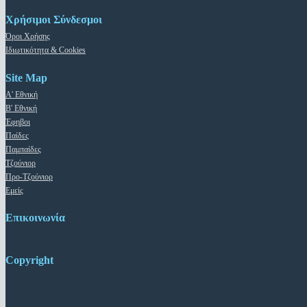
Χρήσιμοι Σύνδεσμοι
Όροι Χρήσης
Ιδιωτικότητα & Cookies
Site Map
Α' Εθνική
Β' Εθνική
Έφηβοι
Παίδες
Παμπαίδες
Τζούνιορ
Προ-Τζούνιορ
Εμείς
Επικοινωνία
Copyright