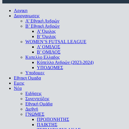
Close
Αρχικη
Menu
Διοργανωσεις
Α’ Εθνική Ανδρών
Β’ Εθνική Ανδρών
A’ Όμιλος
Β’ Όμιλος
WOMEN’S FUTSAL LEAGUE
A’ ΟΜΙΛΟΣ
Β’ ΟΜΙΛΟΣ
Κυπελλο Ελλαδος
Κύπελλο Ανδρών (2023-2024)
ΥΠΟΔΟΜΕΣ
Υποδομες
Εθνικη Ομαδα
Εμεις
Νέα
Ειδήσεις
Συνεντεύξεις
Εθνική Ομάδα
Διεθνή
ΓΝΩΜΕΣ
ΠΡΟΠΟΝΗΤΗΣ
ΠΑΙΚΤΗΣ