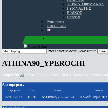
ΤΕΡΜΑΤΟΦΥΛΑΚΑΣ
ΓΥΜΝΑΣΤΗΣ
ΕΙΔΙΚΟΣ
Editorial
Επικοινωνια
Hall Of Fame
facebook
youtube
instagram
Press enter to begin your search
Searc
Close
Search
ATHINA90_YPEROCHI
Αθήνα ’90
Λεπτομέρειες
Ημερομηνία
Ώρα
League
Season
22/10/2023
16:30
Α’ Εθνική 2023-2024
Πρωτάθλημα 202