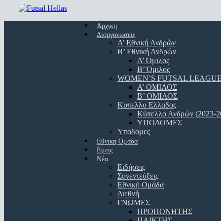
Skip
to
Menu
main
Αρχικη
content
Διοργανωσεις
Α’ Εθνική Ανδρών
Β’ Εθνική Ανδρών
A’ Όμιλος
Β’ Όμιλος
WOMEN’S FUTSAL LEAGU
A’ ΟΜΙΛΟΣ
Β’ ΟΜΙΛΟΣ
Κυπελλο Ελλαδος
Κύπελλο Ανδρών (2023-2
ΥΠΟΔΟΜΕΣ
Υποδομες
Εθνικη Ομαδα
Εμεις
Νέα
Ειδήσεις
Συνεντεύξεις
Εθνική Ομάδα
Διεθνή
ΓΝΩΜΕΣ
ΠΡΟΠΟΝΗΤΗΣ
ΠΑΙΚΤΗΣ