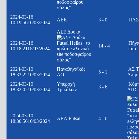
2024-03-16
ΑΕΚ
3 - 0
ΠΑΣ 
10:19:56
16/03/2024
ΑΣΕ Δούκα
2024-03-16
Πήγα
14 - 4
10:18:21
16/03/2024
Παρ.
2024-03-10
Παναθηναϊκός
ΑΣ Τ
5 - 1
18:33:22
10/03/2024
AO
Αλίμ
2024-03-10
Υπεροχή
Κόμ
3 - 6
18:32:02
10/03/2024
Τρικάλων
ΑΠΣ
2024-03-10
ΑΕΛ Futsal
4 - 6
18:30:56
10/03/2024
Σαλα