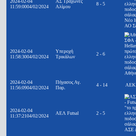
2024-02-04
ΑΣ Τράχωνες
8 - 5
11:59:00
04/02/2024
Αλίμου
Νέο Ι
ΑΟ Σ
2024-02-04
Υπεροχή
2 - 6
11:58:30
04/02/2024
Τρικάλων
Αθήν
2024-02-04
Πήγασος Αγ.
4 - 14
ΑΕΚ
11:56:09
04/02/2024
Παρ.
2024-02-04
ΑΕΛ Futsal
2 - 5
11:37:21
04/02/2024
ΑΣΕ 