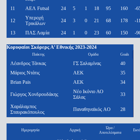
11
ΑΕΛ Futsal
24
5
1
18
95
160
-6
Υπεροχή
12
24
3
0
21
68
178
-1
Τρικάλων
13
ΠΑΣ Λαμία
24
1
0
23
60
150
-9
Κορυφαίοι Σκόρερς Α’ Εθνικής 2023-2024
Παίκτης
Ομάδα
Goals
Λέανδρος Τάνκας
ΓΣ Σαλαμίνας
40
Μάριος Ντάτις
ΑΕΚ
35
Brian Pais
ΑΕΚ
34
Νέο Ικόνιο ΑΟ
Γιώργος Χονδρουδάκης
33
Σάλας
Χαράλαμπος
Παναθηναϊκός AO
28
Σταυρακόπουλος
Ώρα /
Ημερομηνία
Αρχική
Εκτ
Αποτελέσματα