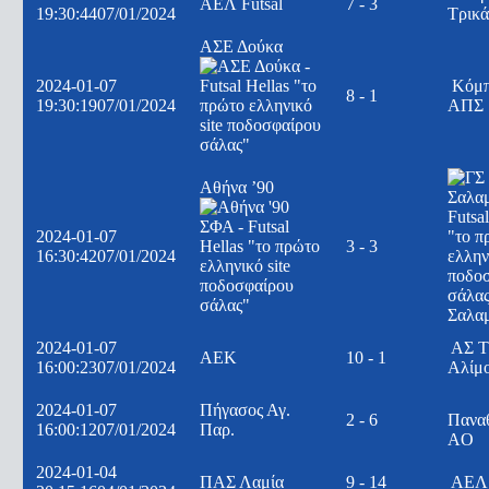
ΑΕΛ Futsal
7 - 3
19:30:44
07/01/2024
Τρικ
ΑΣΕ Δούκα
2024-01-07
Κόμ
8 - 1
19:30:19
07/01/2024
ΑΠΣ
Αθήνα ’90
2024-01-07
3 - 3
16:30:42
07/01/2024
Σαλα
2024-01-07
ΑΣ Τ
ΑΕΚ
10 - 1
16:00:23
07/01/2024
Αλίμ
2024-01-07
Πήγασος Αγ.
2 - 6
Πανα
16:00:12
07/01/2024
Παρ.
AO
2024-01-04
ΠΑΣ Λαμία
9 - 14
ΑΕΛ 