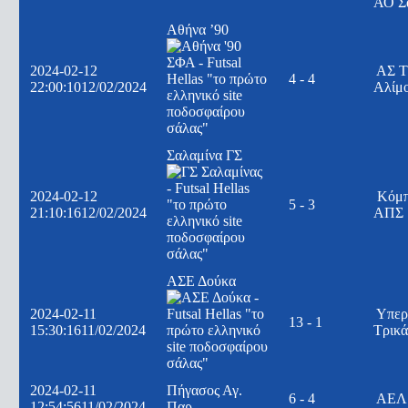
ΑΟ Σ
Αθήνα ’90
2024-02-12
ΑΣ Τ
4 - 4
22:00:10
12/02/2024
Αλίμ
Σαλαμίνα ΓΣ
2024-02-12
Κόμ
5 - 3
21:10:16
12/02/2024
ΑΠΣ
ΑΣΕ Δούκα
2024-02-11
Υπερ
13 - 1
15:30:16
11/02/2024
Τρικ
2024-02-11
Πήγασος Αγ.
6 - 4
ΑΕΛ 
12:54:56
11/02/2024
Παρ.