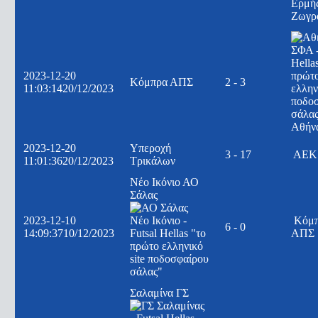
Ερμή
Ζωγρ
2023-12-20
Κόμπρα ΑΠΣ
2 - 3
11:03:14
20/12/2023
Αθήν
2023-12-20
Υπεροχή
3 - 17
ΑΕΚ
11:01:36
20/12/2023
Τρικάλων
Νέο Ικόνιο ΑΟ
Σάλας
2023-12-10
Κόμ
6 - 0
14:09:37
10/12/2023
ΑΠΣ
Σαλαμίνα ΓΣ