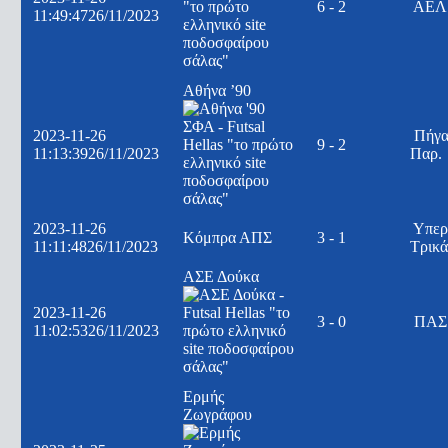
6 - 2
ΑΕΛ 
11:49:47
26/11/2023
Αθήνα ’90
2023-11-26
Πήγα
9 - 2
11:13:39
26/11/2023
Παρ.
2023-11-26
Υπερ
Κόμπρα ΑΠΣ
3 - 1
11:11:48
26/11/2023
Τρικ
ΑΣΕ Δούκα
2023-11-26
3 - 0
ΠΑΣ 
11:02:53
26/11/2023
Ερμής
Ζωγράφου