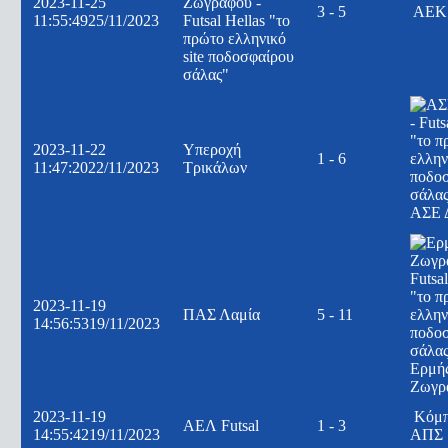
2023-11-25
3 - 5
ΑΕΚ
11:55:49
25/11/2023
2023-11-22
Υπεροχή
1 - 6
11:47:20
22/11/2023
Τρικάλων
ΑΣΕ 
2023-11-19
ΠΑΣ Λαμία
5 - 11
14:56:53
19/11/2023
Ερμή
Ζωγρ
2023-11-19
Κόμ
ΑΕΛ Futsal
1 - 3
14:55:42
19/11/2023
ΑΠΣ