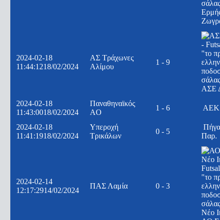
Ερμή
Ζωγρ
2024-02-18
ΑΣ Τράχωνες
1 - 9
11:44:12
18/02/2024
Αλίμου
ΑΣΕ 
2024-02-18
Παναθηναϊκός
1 - 6
ΑΕΚ
11:43:00
18/02/2024
AO
2024-02-18
Υπεροχή
Πήγα
0 - 5
11:41:19
18/02/2024
Τρικάλων
Παρ.
2024-02-14
ΠΑΣ Λαμία
0 - 3
12:17:29
14/02/2024
Νέο Ι