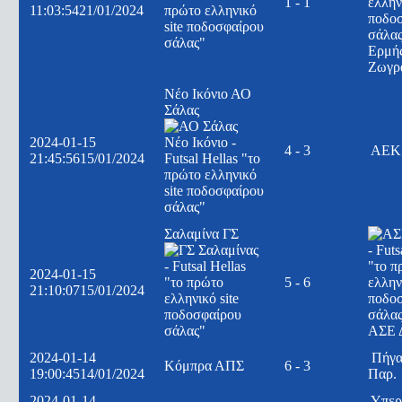
1 - 1
11:03:54
21/01/2024
Ερμή
Ζωγρ
Νέο Ικόνιο ΑΟ
Σάλας
2024-01-15
4 - 3
ΑΕΚ
21:45:56
15/01/2024
Σαλαμίνα ΓΣ
2024-01-15
5 - 6
21:10:07
15/01/2024
ΑΣΕ 
2024-01-14
Πήγα
Κόμπρα ΑΠΣ
6 - 3
19:00:45
14/01/2024
Παρ.
2024-01-14
Υπερ