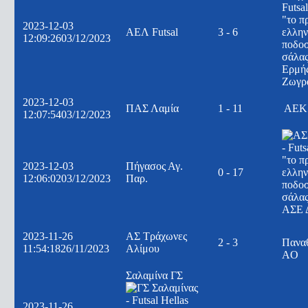
2023-12-03
ΑΕΛ Futsal
3 - 6
12:09:26
03/12/2023
Ερμή
Ζωγρ
2023-12-03
ΠΑΣ Λαμία
1 - 11
ΑΕΚ
12:07:54
03/12/2023
2023-12-03
Πήγασος Αγ.
0 - 17
12:06:02
03/12/2023
Παρ.
ΑΣΕ 
2023-11-26
ΑΣ Τράχωνες
2 - 3
Πανα
11:54:18
26/11/2023
Αλίμου
AO
Σαλαμίνα ΓΣ
2023-11-26