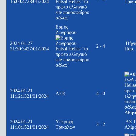
16:00:47
28/01/2024
Τρικ
Ερμής
Ζωγράφου
2024-01-27
Πήγα
2 - 4
21:30:34
27/01/2024
Παρ.
2024-01-21
ΑΕΚ
4 - 0
11:12:13
21/01/2024
Αθήν
2024-01-21
Υπεροχή
ΑΣ Τ
3 - 2
11:10:15
21/01/2024
Τρικάλων
Αλίμ