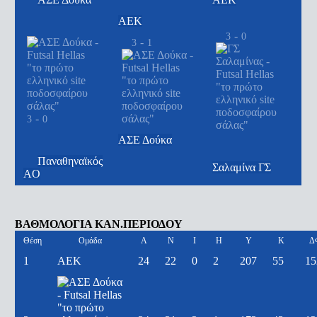
ΑΕΚ
-
3
0
-
3
1
-
3
0
ΑΣΕ Δούκα
Παναθηναϊκός
Σαλαμίνα ΓΣ
AO
ΒΑΘΜΟΛΟΓΙΑ ΚΑΝ.ΠΕΡΙΟΔΟΥ
Θέση
Ομάδα
A
Ν
Ι
Η
Υ
Κ
Δ
1
ΑΕΚ
24
22
0
2
207
55
15