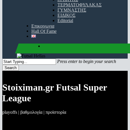
ΤΕΡΜΑΤΟΦΥΛΑΚΑΣ
ΓΥΜΝΑΣΤΗΣ
ΕΙΔΙΚΟΣ
Editorial
Επικοινωνια
Hall Of Fame
facebook
youtube
instagram
Press enter to begin your search
Search
Close
Search
Stoiximan.gr Futsal Super
League
playoffs | βαθμολογία | προϊστορία