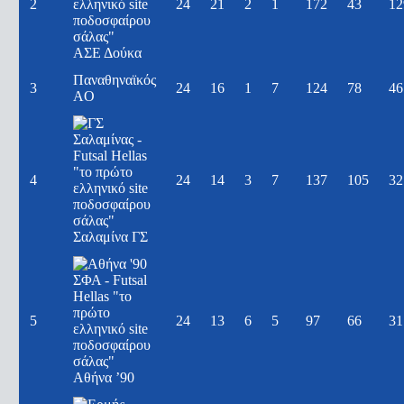
2
24
21
2
1
172
43
12
ΑΣΕ Δούκα
Παναθηναϊκός
3
24
16
1
7
124
78
46
AO
4
24
14
3
7
137
105
32
Σαλαμίνα ΓΣ
5
24
13
6
5
97
66
31
Αθήνα ’90