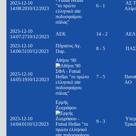
2023-12-10
ΑΣ Τ
6 - 1
14:08:20
10/12/2023
Αλίμ
2023-12-10
ΑΕΚ
14 - 2
ΑΕΛ 
14:07:27
10/12/2023
2023-12-10
Πήγασος Αγ.
8 - 5
ΠΑΣ 
14:06:51
10/12/2023
Παρ.
Αθήνα ’90
2023-12-10
7 - 5
Πανα
14:05:19
10/12/2023
AO
Ερμής
Ζωγράφου
2023-12-10
Υπερ
9 - 3
14:04:01
10/12/2023
Τρικ