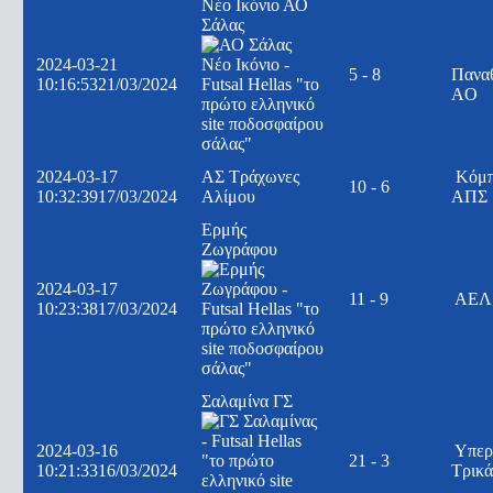
Νέο Ικόνιο ΑΟ
Σάλας
2024-03-21
5 - 8
Πανα
10:16:53
21/03/2024
AO
2024-03-17
ΑΣ Τράχωνες
Κόμ
10 - 6
10:32:39
17/03/2024
Αλίμου
ΑΠΣ
Ερμής
Ζωγράφου
2024-03-17
11 - 9
ΑΕΛ 
10:23:38
17/03/2024
Σαλαμίνα ΓΣ
2024-03-16
Υπερ
21 - 3
10:21:33
16/03/2024
Τρικ