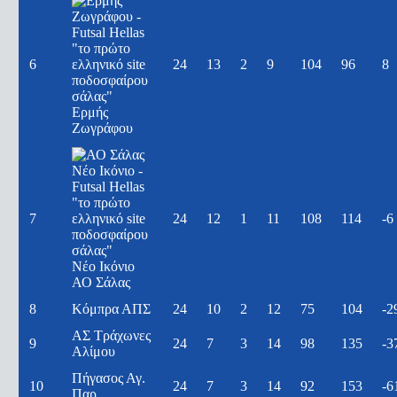
6
24
13
2
9
104
96
8
Ερμής
Ζωγράφου
7
24
12
1
11
108
114
-6
Νέο Ικόνιο
ΑΟ Σάλας
8
Κόμπρα ΑΠΣ
24
10
2
12
75
104
-2
ΑΣ Τράχωνες
9
24
7
3
14
98
135
-3
Αλίμου
Πήγασος Αγ.
10
24
7
3
14
92
153
-6
Παρ.