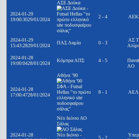
ΑΣΕ Δούκα
2024-01-29
2 - 4
ΑΕΚ
19:00:30
29/01/2024
2024-01-29
ΑΣ Τ
ΠΑΣ Λαμία
0 - 3
15:43:28
29/01/2024
Αλίμ
2024-01-28
Κόμπρα ΑΠΣ
4 - 5
Πανα
19:00:04
28/01/2024
AO
Αθήνα ’90
2024-01-28
8 - 1
ΑΕΛ 
17:00:47
28/01/2024
Νέο Ικόνιο ΑΟ
Σάλας
2024-01-28
Υπερ
5 - 2