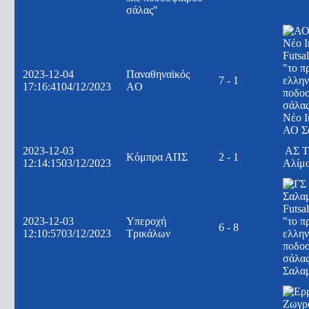
2023-12-04
Παναθηναϊκός
7 - 1
17:16:41
04/12/2023
AO
Νέο Ι
ΑΟ Σ
2023-12-03
ΑΣ Τ
Κόμπρα ΑΠΣ
2 - 1
12:14:15
03/12/2023
Αλίμ
2023-12-03
Υπεροχή
6 - 8
12:10:57
03/12/2023
Τρικάλων
Σαλα