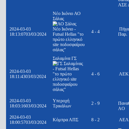
ΑΣΕ 
Νέο Ικόνιο ΑΟ
Σάλας
2024-03-03
Πήγα
4 - 4
18:13:07
03/03/2024
Παρ.
Σαλαμίνα ΓΣ
2024-03-03
4 - 6
ΑΕΚ
18:11:43
03/03/2024
2024-03-03
Υπεροχή
2 - 9
Πανα
18:03:16
03/03/2024
Τρικάλων
AO
2024-03-03
Κόμπρα ΑΠΣ
8 - 2
ΑΕΛ 
18:00:57
03/03/2024