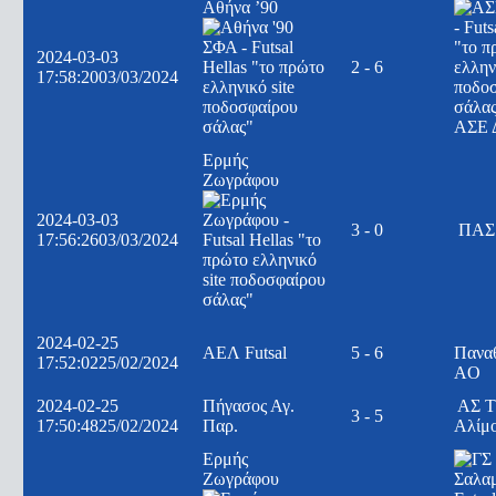
Αθήνα ’90
2024-03-03
2 - 6
17:58:20
03/03/2024
ΑΣΕ 
Ερμής
Ζωγράφου
2024-03-03
3 - 0
ΠΑΣ 
17:56:26
03/03/2024
2024-02-25
ΑΕΛ Futsal
5 - 6
Πανα
17:52:02
25/02/2024
AO
2024-02-25
Πήγασος Αγ.
ΑΣ Τ
3 - 5
17:50:48
25/02/2024
Παρ.
Αλίμ
Ερμής
Ζωγράφου