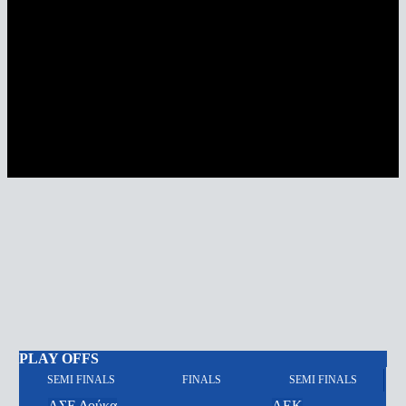
PLAY OFFS
SEMI FINALS
FINALS
SEMI FINALS
ΑΣΕ Δούκα
ΑΕΚ