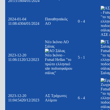
20:15:16
04/01/2024
2024-01-04
Παναθηναϊκός
0 - 4
11:08:43
04/01/2024
AO
ΑΣΕ 
Νέο Ικόνιο ΑΟ
Σάλας
2023-12-20
5 - 1
11:06:11
20/12/2023
Σαλα
2023-12-20
ΑΣ Τράχωνες
6 - 4
11:04:54
20/12/2023
Αλίμου