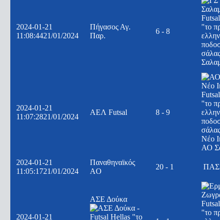
2024-01-21
Πήγασος Αγ.
6 - 8
11:08:44
21/01/2024
Παρ.
Σαλα
2024-01-21
ΑΕΛ Futsal
8 - 9
11:07:28
21/01/2024
Νέο Ι
ΑΟ Σ
2024-01-21
Παναθηναϊκός
20 - 1
ΠΑΣ 
11:05:17
21/01/2024
AO
ΑΣΕ Δούκα
2024-01-21