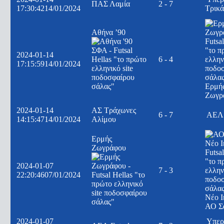
ΠΑΣ Λαμία
2 - 7
17:30:42
14/01/2024
Τρικ
Αθήνα ’90
2024-01-14
6 - 4
17:15:59
14/01/2024
Ερμή
Ζωγρ
2024-01-14
ΑΣ Τράχωνες
6 - 7
ΑΕΛ 
14:15:47
14/01/2024
Αλίμου
Ερμής
Ζωγράφου
2024-01-07
7 - 3
22:20:46
07/01/2024
Νέο Ι
ΑΟ Σ
2024-01-07
Υπερ