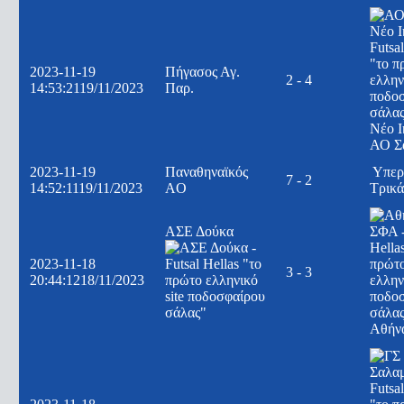
2023-11-19
Πήγασος Αγ.
2 - 4
14:53:21
19/11/2023
Παρ.
Νέο Ι
ΑΟ Σ
2023-11-19
Παναθηναϊκός
Υπερ
7 - 2
14:52:11
19/11/2023
AO
Τρικ
ΑΣΕ Δούκα
2023-11-18
3 - 3
20:44:12
18/11/2023
Αθήν